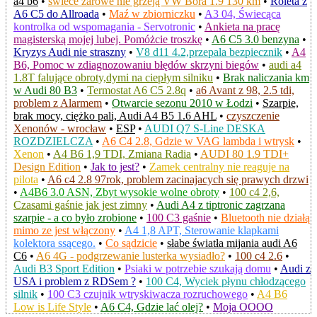
a4 b6
•
świece żarowe nie grzeją VW Bora 1.9 130 km
•
Roleta z
A6 C5 do Allroada
•
Maź w zbiorniczku
•
A3 04, Świecąca
kontrolka od wspomagania - Servotronic
•
Ankieta na pracę
magisterską mojej lubej. Pomóżcie troszkę
•
A6 C5 3.0 benzyna
•
Kryzys Audi nie straszny
•
V8 d11 4.2,przepala bezpiecznik
•
A4
B6, Pomoc w zdiagnozowaniu błędów skrzyni biegów
•
audi a4
1.8T falujące obroty,dymi na ciepłym silniku
•
Brak naliczania km
w Audi 80 B3
•
Termostat A6 C5 2.8q
•
a6 Avant z 98, 2.5 tdi,
problem z Alarmem
•
Otwarcie sezonu 2010 w Łodzi
•
Szarpie,
brak mocy, ciężko pali, Audi A4 B5 1.6 AHL
•
czyszczenie
Xenonów - wrocław
•
ESP
•
AUDI Q7 S-Line DESKA
ROZDZIELCZA
•
A6 C4 2.8, Gdzie w VAG lambda i wtrysk
•
Xenon
•
A4 B6 1,9 TDI, Zmiana Radia
•
AUDI 80 1.9 TDI+
Design Edition
•
Jak to jest?
•
Zamek centralny nie reaguje na
pilota
•
A6 c4 2.8 97rok, problem zacinajacych się prawych drzwi
•
A4B6 3.0 ASN, Zbyt wysokie wolne obroty
•
100 c4 2,6,
Czasami gaśnie jak jest zimny
•
Audi A4 z tiptronic zagrzana
szarpie - a co było zrobione
•
100 C3 gaśnie
•
Bluetooth nie działą
mimo ze jest włączony
•
A4 1,8 APT, Sterowanie klapkami
kolektora ssącego.
•
Co sądzicie
•
słabe światła mijania audi A6
C6
•
A6 4G - podgrzewanie lusterka wysiadło?
•
100 c4 2.6
•
Audi B3 Sport Edition
•
Psiaki w potrzebie szukają domu
•
Audi z
USA i problem z RDSem ?
•
100 C4, Wyciek płynu chłodzącego
silnik
•
100 C3 czujnik wtryskiwacza rozruchowego
•
A4 B6
Low is Life Style
•
A6 C4, Gdzie lać olej?
•
Moja OOOO