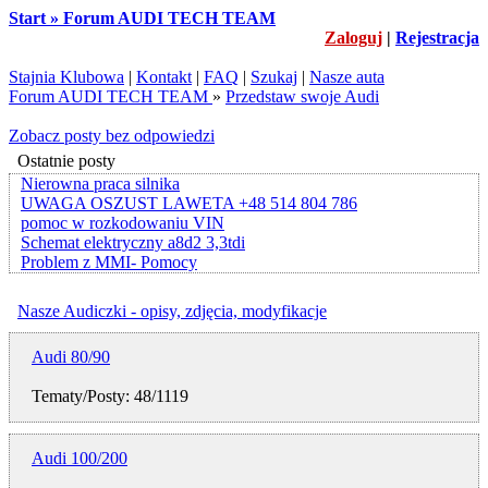
Start » Forum AUDI TECH TEAM
Zaloguj
|
Rejestracja
Stajnia Klubowa
|
Kontakt
|
FAQ
|
Szukaj
|
Nasze auta
Forum AUDI TECH TEAM
»
Przedstaw swoje Audi
Zobacz posty bez odpowiedzi
Ostatnie posty
Nierowna praca silnika
UWAGA OSZUST LAWETA +48 514 804 786
pomoc w rozkodowaniu VIN
Schemat elektryczny a8d2 3,3tdi
Problem z MMI- Pomocy
Nasze Audiczki - opisy, zdjęcia, modyfikacje
Audi 80/90
Tematy/Posty: 48/1119
Audi 100/200