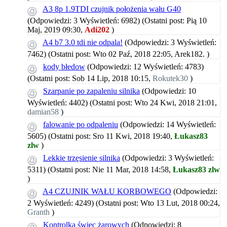
A3 8p 1.9TDI czujnik położenia wału G40
(Odpowiedzi: 3 Wyświetleń: 6982)
(Ostatni post: Pią 10
Maj, 2019 09:30,
Adi202
)
A4 b7 3.0 tdi nie odpala!
(Odpowiedzi: 3 Wyświetleń:
7462)
(Ostatni post: Wto 02 Paź, 2018 22:05,
Arek182.
)
kody błedow
(Odpowiedzi: 12 Wyświetleń: 4783)
(Ostatni post: Sob 14 Lip, 2018 10:15,
Rokutek30
)
Szarpanie po zapaleniu silnika
(Odpowiedzi: 10
Wyświetleń: 4402)
(Ostatni post: Wto 24 Kwi, 2018 21:01,
damian58
)
falowanie po odpaleniu
(Odpowiedzi: 14 Wyświetleń:
5605)
(Ostatni post: Sro 11 Kwi, 2018 19:40,
Łukasz83
zlw
)
Lekkie trzęsienie silnika
(Odpowiedzi: 3 Wyświetleń:
5311)
(Ostatni post: Nie 11 Mar, 2018 14:58,
Łukasz83 zlw
)
A4 CZUJNIK WAŁU KORBOWEGO
(Odpowiedzi:
2 Wyświetleń: 4249)
(Ostatni post: Wto 13 Lut, 2018 00:24,
Granth
)
Kontrolka świec żarowych
(Odpowiedzi: 8