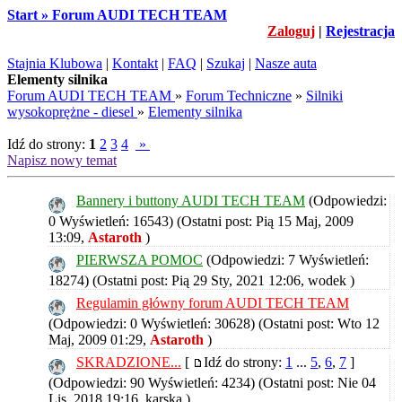
Start » Forum AUDI TECH TEAM
Zaloguj
|
Rejestracja
Stajnia Klubowa
|
Kontakt
|
FAQ
|
Szukaj
|
Nasze auta
Elementy silnika
Forum AUDI TECH TEAM
»
Forum Techniczne
»
Silniki
wysokoprężne - diesel
»
Elementy silnika
Idź do strony:
1
2
3
4
»
Napisz nowy temat
Bannery i buttony AUDI TECH TEAM
(Odpowiedzi:
0 Wyświetleń: 16543)
(Ostatni post: Pią 15 Maj, 2009
13:09,
Astaroth
)
PIERWSZA POMOC
(Odpowiedzi: 7 Wyświetleń:
18274)
(Ostatni post: Pią 29 Sty, 2021 12:06,
wodek
)
Regulamin główny forum AUDI TECH TEAM
(Odpowiedzi: 0 Wyświetleń: 30628)
(Ostatni post: Wto 12
Maj, 2009 01:29,
Astaroth
)
SKRADZIONE...
[
Idź do strony:
1
...
5
,
6
,
7
]
(Odpowiedzi: 90 Wyświetleń: 4234)
(Ostatni post: Nie 04
Lis, 2018 19:16,
karska
)