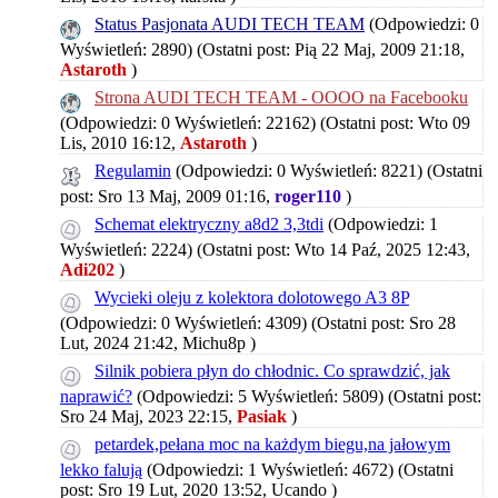
Status Pasjonata AUDI TECH TEAM
(Odpowiedzi: 0
Wyświetleń: 2890)
(Ostatni post: Pią 22 Maj, 2009 21:18,
Astaroth
)
Strona AUDI TECH TEAM - OOOO na Facebooku
(Odpowiedzi: 0 Wyświetleń: 22162)
(Ostatni post: Wto 09
Lis, 2010 16:12,
Astaroth
)
Regulamin
(Odpowiedzi: 0 Wyświetleń: 8221)
(Ostatni
post: Sro 13 Maj, 2009 01:16,
roger110
)
Schemat elektryczny a8d2 3,3tdi
(Odpowiedzi: 1
Wyświetleń: 2224)
(Ostatni post: Wto 14 Paź, 2025 12:43,
Adi202
)
Wycieki oleju z kolektora dolotowego A3 8P
(Odpowiedzi: 0 Wyświetleń: 4309)
(Ostatni post: Sro 28
Lut, 2024 21:42,
Michu8p
)
Silnik pobiera płyn do chłodnic. Co sprawdzić, jak
naprawić?
(Odpowiedzi: 5 Wyświetleń: 5809)
(Ostatni post:
Sro 24 Maj, 2023 22:15,
Pasiak
)
petardek,pełana moc na każdym biegu,na jałowym
lekko falują
(Odpowiedzi: 1 Wyświetleń: 4672)
(Ostatni
post: Sro 19 Lut, 2020 13:52,
Ucando
)