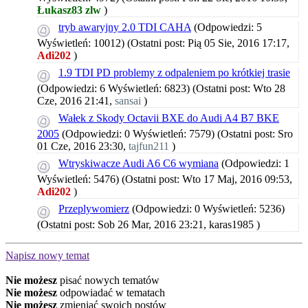
Łukasz83 zlw
)
tryb awaryjny 2.0 TDI CAHA
(Odpowiedzi: 5
Wyświetleń: 10012)
(Ostatni post: Pią 05 Sie, 2016 17:17,
Adi202
)
1.9 TDI PD problemy z odpaleniem po krótkiej trasie
(Odpowiedzi: 6 Wyświetleń: 6823)
(Ostatni post: Wto 28
Cze, 2016 21:41,
sansai
)
Wałek z Skody Octavii BXE do Audi A4 B7 BKE
2005
(Odpowiedzi: 0 Wyświetleń: 7579)
(Ostatni post: Sro
01 Cze, 2016 23:30,
tajfun211
)
Wtryskiwacze Audi A6 C6 wymiana
(Odpowiedzi: 1
Wyświetleń: 5476)
(Ostatni post: Wto 17 Maj, 2016 09:53,
Adi202
)
Przeplywomierz
(Odpowiedzi: 0 Wyświetleń: 5236)
(Ostatni post: Sob 26 Mar, 2016 23:21,
karas1985
)
Napisz nowy temat
Nie możesz
pisać nowych tematów
Nie możesz
odpowiadać w tematach
Nie możesz
zmieniać swoich postów