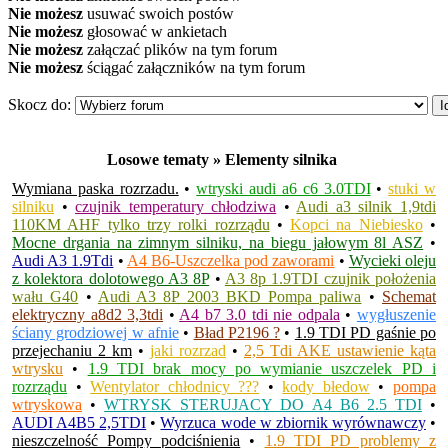
Nie możesz
usuwać swoich postów
Nie możesz
głosować w ankietach
Nie możesz
załączać plików na tym forum
Nie możesz
ściągać załączników na tym forum
Skocz do:
Losowe tematy » Elementy silnika
Wymiana paska rozrzadu.
•
wtryski audi a6 c6 3.0TDI
•
stuki w
silniku
•
czujnik temperatury chłodziwa
•
Audi a3 silnik 1,9tdi
110KM AHF tylko trzy rolki rozrządu
•
Kopci na Niebiesko
•
Mocne drgania na zimnym silniku, na biegu jałowym 8l ASZ
•
Audi A3 1.9Tdi
•
A4 B6-Uszczelka pod zaworami
•
Wycieki oleju
z kolektora dolotowego A3 8P
•
A3 8p 1.9TDI czujnik położenia
wału G40
•
Audi A3 8P 2003 BKD Pompa paliwa
•
Schemat
elektryczny a8d2 3,3tdi
•
A4 b7 3.0 tdi nie odpala
•
wygłuszenie
ściany grodziowej w afnie
•
Bład P2196 ?
•
1.9 TDI PD gaśnie po
przejechaniu 2 km
•
jaki rozrzad
•
2,5 Tdi AKE ustawienie kąta
wtrysku
•
1.9 TDI brak mocy po wymianie uszczelek PD i
rozrządu
•
Wentylator chłodnicy ???
•
kody błedow
•
pompa
wtryskowa
•
WTRYSK STERUJACY DO A4 B6 2.5 TDI
•
AUDI A4B5 2,5TDI
•
Wyrzuca wode w zbiornik wyrównawczy
•
nieszczelność Pompy podciśnienia
•
1.9 TDI PD problemy z