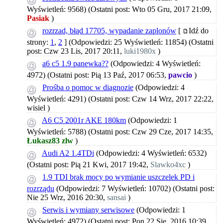
Wyświetleń: 9568)
(Ostatni post: Wto 05 Gru, 2017 21:09,
Pasiak
)
rozrzad, błąd 17705, wypadanie zaplonów
[
Idź do
strony:
1
,
2
]
(Odpowiedzi: 25 Wyświetleń: 11854)
(Ostatni
post: Czw 23 Lis, 2017 20:11,
luki1980x
)
a6 c5 1.9 panewka??
(Odpowiedzi: 4 Wyświetleń:
4972)
(Ostatni post: Pią 13 Paź, 2017 06:53,
pawcio
)
Prośba o pomoc w diagnozie
(Odpowiedzi: 4
Wyświetleń: 4291)
(Ostatni post: Czw 14 Wrz, 2017 22:22,
wisiel
)
A6 C5 2001r AKE 180km
(Odpowiedzi: 1
Wyświetleń: 5788)
(Ostatni post: Czw 29 Cze, 2017 14:35,
Łukasz83 zlw
)
Audi A2 1.4TDi
(Odpowiedzi: 4 Wyświetleń: 6532)
(Ostatni post: Pią 21 Kwi, 2017 19:42,
Slawko4xc
)
1.9 TDI brak mocy po wymianie uszczelek PD i
rozrządu
(Odpowiedzi: 7 Wyświetleń: 10702)
(Ostatni post:
Nie 25 Wrz, 2016 20:30,
sansai
)
Serwis i wymiany serwisowe
(Odpowiedzi: 1
Wyświetleń: 4972)
(Ostatni post: Pon 22 Sie, 2016 10:39,