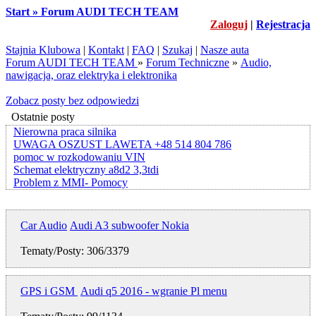
Start » Forum AUDI TECH TEAM
Zaloguj
|
Rejestracja
Stajnia Klubowa
|
Kontakt
|
FAQ
|
Szukaj
|
Nasze auta
Forum AUDI TECH TEAM
»
Forum Techniczne
»
Audio,
nawigacja, oraz elektryka i elektronika
Zobacz posty bez odpowiedzi
Ostatnie posty
Nierowna praca silnika
UWAGA OSZUST LAWETA +48 514 804 786
pomoc w rozkodowaniu VIN
Schemat elektryczny a8d2 3,3tdi
Problem z MMI- Pomocy
Car Audio
Audi A3 subwoofer Nokia
Tematy/Posty: 306/3379
GPS i GSM
Audi q5 2016 - wgranie Pl menu