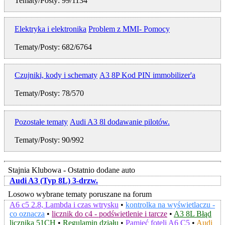
Tematy/Posty: 99/1134
Elektryka i elektronika
Problem z MMI- Pomocy
Tematy/Posty: 682/6764
Czujniki, kody i schematy
A3 8P Kod PIN immobilizer'a
Tematy/Posty: 78/570
Pozostałe tematy
Audi A3 8l dodawanie pilotów.
Tematy/Posty: 90/992
Stajnia Klubowa - Ostatnio dodane auto
Audi A3 (Typ 8L) 3-drzw.
Losowo wybrane tematy poruszane na forum
A6 c5 2.8, Lambda i czas wtrysku
•
kontrolka na wyświetlaczu -
co oznacza
•
licznik do c4 - podświetlenie i tarcze
•
A3 8L Błąd
licznika 51CH
•
Regulamin działu
•
Pamięć foteli A6 C5
•
Audi