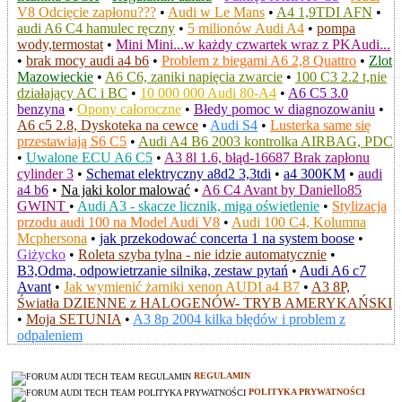
V8 Odcięcie zapłonu???
•
Audi w Le Mans
•
A4 1,9TDI AFN
•
audi A6 C4 hamulec ręczny
•
5 milionów Audi A4
•
pompa
wody,termostat
•
Mini Mini...w każdy czwartek wraz z PKAudi...
•
brak mocy audi a4 b6
•
Problem z biegami A6 2,8 Quattro
•
Zlot
Mazowieckie
•
A6 C6, zaniki napięcia zwarcie
•
100 C3 2.2 t,nie
działający AC i BC
•
10 000 000 Audi 80-A4
•
A6 C5 3.0
benzyna
•
Opony całoroczne
•
Błedy pomoc w diagnozowaniu
•
A6 c5 2.8, Dyskoteka na cewce
•
Audi S4
•
Lusterka same się
przestawiają S6 C5
•
Audi A4 B6 2003 kontrolka AIRBAG, PDC
•
Uwalone ECU A6 C5
•
A3 8l 1.6, błąd-16687 Brak zapłonu
cylinder 3
•
Schemat elektryczny a8d2 3,3tdi
•
a4 300KM
•
audi
a4 b6
•
Na jaki kolor malować
•
A6 C4 Avant by Daniello85
GWINT
•
Audi A3 - skacze licznik, miga oświetlenie
•
Stylizacja
przodu audi 100 na Model Audi V8
•
Audi 100 C4, Kolumna
Mcphersona
•
jak przekodować concerta 1 na system boose
•
Giżycko
•
Roleta szyba tylna - nie idzie automatycznie
•
B3,Odma, odpowietrzanie silnika, zestaw pytań
•
Audi A6 c7
Avant
•
Jak wymienić żarniki xenon AUDI a4 B7
•
A3 8P,
Światła DZIENNE z HALOGENÓW- TRYB AMERYKAŃSKI
•
Moja SETUNIA
•
A3 8p 2004 kilka błędów i problem z
odpaleniem
REGULAMIN
POLITYKA PRYWATNOŚCI