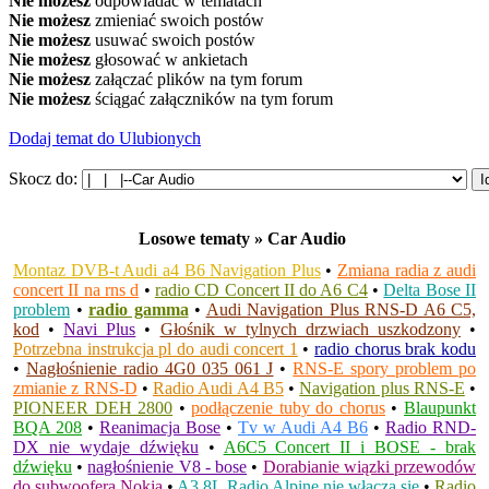
Nie możesz
odpowiadać w tematach
Nie możesz
zmieniać swoich postów
Nie możesz
usuwać swoich postów
Nie możesz
głosować w ankietach
Nie możesz
załączać plików na tym forum
Nie możesz
ściągać załączników na tym forum
Dodaj temat do Ulubionych
Skocz do:
Losowe tematy » Car Audio
Montaz DVB-t Audi a4 B6 Navigation Plus
•
Zmiana radia z audi
concert II na rns d
•
radio CD Concert II do A6 C4
•
Delta Bose II
problem
•
radio gamma
•
Audi Navigation Plus RNS-D A6 C5,
kod
•
Navi Plus
•
Głośnik w tylnych drzwiach uszkodzony
•
Potrzebna instrukcja pl do audi concert 1
•
radio chorus brak kodu
•
Nagłośnienie radio 4G0 035 061 J
•
RNS-E spory problem po
zmianie z RNS-D
•
Radio Audi A4 B5
•
Navigation plus RNS-E
•
PIONEER DEH 2800
•
podłączenie tuby do chorus
•
Blaupunkt
BQA 208
•
Reanimacja Bose
•
Tv w Audi A4 B6
•
Radio RND-
DX nie wydaje dźwięku
•
A6C5 Concert II i BOSE - brak
dźwięku
•
nagłośnienie V8 - bose
•
Dorabianie wiązki przewodów
do subwoofera Nokia
•
A3 8L Radio Alpine nie włącza się
•
Radio