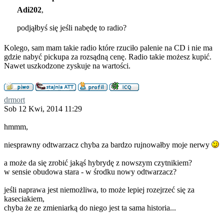
Adi202
,
podjąłbyś się jeśli nabędę to radio?
Kolego, sam mam takie radio które rzuciło palenie na CD i nie ma
gdzie nabyć pickupa za rozsądną cenę. Radio takie możesz kupić.
Nawet uszkodzone zyskuje na wartości.
drmort
Sob 12 Kwi, 2014 11:29
hmmm,
niesprawny odtwarzacz chyba za bardzo rujnowałby moje nerwy
a może da się zrobić jakąś hybrydę z nowszym czytnikiem?
w sensie obudowa stara - w środku nowy odtwarzacz?
jeśli naprawa jest niemożliwa, to może lepiej rozejrzeć się za
kaseciakiem,
chyba że ze zmieniarką do niego jest ta sama historia...