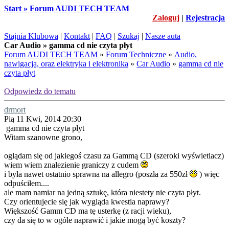
Start » Forum AUDI TECH TEAM
Zaloguj
|
Rejestracja
Stajnia Klubowa
|
Kontakt
|
FAQ
|
Szukaj
|
Nasze auta
Car Audio » gamma cd nie czyta płyt
Forum AUDI TECH TEAM
»
Forum Techniczne
»
Audio,
nawigacja, oraz elektryka i elektronika
»
Car Audio
»
gamma cd nie
czyta płyt
Odpowiedz do tematu
drmort
Pią 11 Kwi, 2014 20:30
gamma cd nie czyta płyt
Witam szanowne grono,
oglądam się od jakiegoś czasu za Gammą CD (szeroki wyświetlacz)
wiem wiem znalezienie graniczy z cudem
i była nawet ostatnio sprawna na allegro (poszła za 550zł
) więc
odpuściłem....
ale mam namiar na jedną sztukę, która niestety nie czyta płyt.
Czy orientujecie się jak wygląda kwestia naprawy?
Większość Gamm CD ma tę usterkę (z racji wieku),
czy da się to w ogóle naprawić i jakie mogą być koszty?