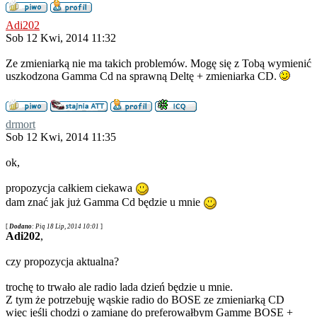
Adi202
Sob 12 Kwi, 2014 11:32
Ze zmieniarką nie ma takich problemów. Mogę się z Tobą wymienić
uszkodzona Gamma Cd na sprawną Deltę + zmieniarka CD.
drmort
Sob 12 Kwi, 2014 11:35
ok,
propozycja całkiem ciekawa
dam znać jak już Gamma Cd będzie u mnie
[
Dodano
: Pią 18 Lip, 2014 10:01
]
Adi202
,
czy propozycja aktualna?
trochę to trwało ale radio lada dzień będzie u mnie.
Z tym że potrzebuję wąskie radio do BOSE ze zmieniarką CD
więc jeśli chodzi o zamianę do preferowałbym Gamme BOSE +