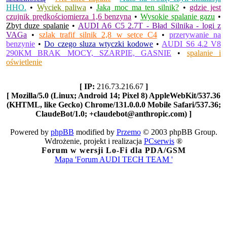
HHO.
•
Wyciek paliwa
•
Jaką moc ma ten silnik?
•
gdzie jest
czujnik prędkościomierza 1,6 benzyna
•
Wysokie spalanie gazu
•
Zbyt duze spalanie
•
AUDI A6 C5 2.7T - Bład Silnika - logi z
VAGa
•
szlak trafif silnik 2,8 w setce C4
•
przerywanie na
benzynie
•
Do czego sluza wtyczki kodowe
•
AUDI S6 4.2 V8
290KM BRAK MOCY, SZARPIE, GASNIE
•
spalanie i
oświetlenie
[ IP:
216.73.216.67
]
[ Mozilla/5.0 (Linux; Android 14; Pixel 8) AppleWebKit/537.36
(KHTML, like Gecko) Chrome/131.0.0.0 Mobile Safari/537.36;
ClaudeBot/1.0; +claudebot@anthropic.com) ]
Powered by
phpBB
modified by
Przemo
© 2003 phpBB Group.
Wdrożenie, projekt i realizacja
PCserwis
®
Forum w wersji Lo-Fi dla PDA/GSM
Mapa 'Forum AUDI TECH TEAM '