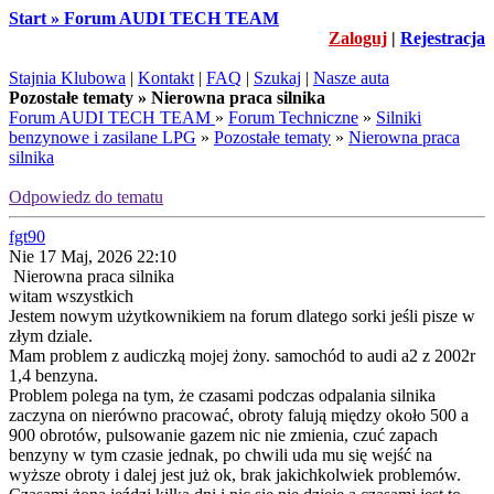
Start » Forum AUDI TECH TEAM
Zaloguj
|
Rejestracja
Stajnia Klubowa
|
Kontakt
|
FAQ
|
Szukaj
|
Nasze auta
Pozostałe tematy » Nierowna praca silnika
Forum AUDI TECH TEAM
»
Forum Techniczne
»
Silniki
benzynowe i zasilane LPG
»
Pozostałe tematy
»
Nierowna praca
silnika
Odpowiedz do tematu
fgt90
Nie 17 Maj, 2026 22:10
Nierowna praca silnika
witam wszystkich
Jestem nowym użytkownikiem na forum dlatego sorki jeśli pisze w
złym dziale.
Mam problem z audiczką mojej żony. samochód to audi a2 z 2002r
1,4 benzyna.
Problem polega na tym, że czasami podczas odpalania silnika
zaczyna on nierówno pracować, obroty falują między około 500 a
900 obrotów, pulsowanie gazem nic nie zmienia, czuć zapach
benzyny w tym czasie jednak, po chwili uda mu się wejść na
wyższe obroty i dalej jest już ok, brak jakichkolwiek problemów.