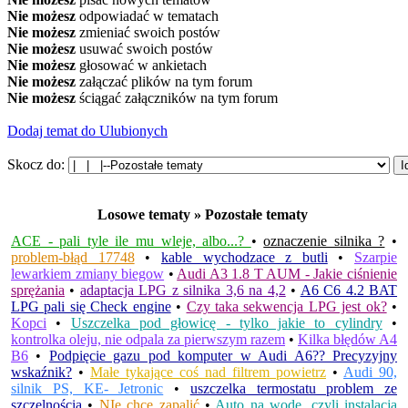
Nie możesz
odpowiadać w tematach
Nie możesz
zmieniać swoich postów
Nie możesz
usuwać swoich postów
Nie możesz
głosować w ankietach
Nie możesz
załączać plików na tym forum
Nie możesz
ściągać załączników na tym forum
Dodaj temat do Ulubionych
Skocz do:
Losowe tematy » Pozostałe tematy
ACE - pali tyle ile mu wleje, albo...?
•
oznaczenie silnika ?
•
problem-błąd 17748
•
kable wychodzace z butli
•
Szarpie
lewarkiem zmiany biegow
•
Audi A3 1.8 T AUM - Jakie ciśnienie
sprężania
•
adaptacja LPG z silnika 3,6 na 4,2
•
A6 C6 4.2 BAT
LPG pali się Check engine
•
Czy taka sekwencja LPG jest ok?
•
Kopci
•
Uszczelka pod głowicę - tylko jakie to cylindry
•
kontrolka oleju, nie odpala za pierwszym razem
•
Kilka błędów A4
B6
•
Podpięcie gazu pod komputer w Audi A6?? Precyzyjny
wskaźnik?
•
Małe tykające coś nad filtrem powietrz
•
Audi 90,
silnik PS, KE- Jetronic
•
uszczelka termostatu problem ze
szczelnością
•
NIe chce zapalić
•
Auto na wodę, czyli instalacja