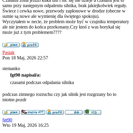
Czasami żona jeździ kilka dni i nic się nie dzieje a czasami jest to
samo przy następnym odpaleniu silnika, brak jakiejkolwiek reguły.
Świece i cewka nowe, przewody zapłonowe w drodze (obecne w
sumie są nowe ale wymienię dla świętego spokoju).
Wyczytałem w necie, że problem może być w czujniku temperatury
ale nie jestem do końca przekonany.Czy ktoś z was borykał się
może już z tym problemem????
Pasiak
Pon 18 Maj, 2026 22:57
siemanko
fgt90 napisał/a:
czasami podczas odpalania silnika
podczas zimnego rozruchu czy jak silnik jest rozgrzany bo to
istotne.pozdr
fgt90
Wto 19 Maj, 2026 16:25