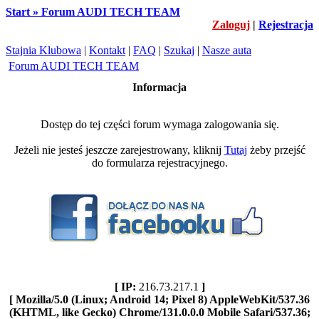
Start » Forum AUDI TECH TEAM
Zaloguj
|
Rejestracja
Stajnia Klubowa
|
Kontakt
|
FAQ
|
Szukaj
|
Nasze auta
Forum AUDI TECH TEAM
Informacja
Dostęp do tej części forum wymaga zalogowania się.
Jeżeli nie jesteś jeszcze zarejestrowany, kliknij
Tutaj
żeby przejść
do formularza rejestracyjnego.
[ IP:
216.73.217.1
]
[ Mozilla/5.0 (Linux; Android 14; Pixel 8) AppleWebKit/537.36
(KHTML, like Gecko) Chrome/131.0.0.0 Mobile Safari/537.36;