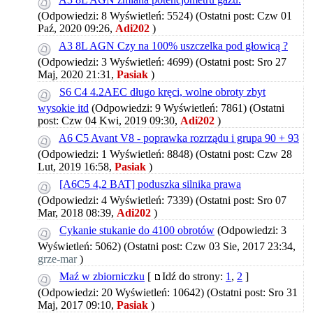
(Odpowiedzi: 8 Wyświetleń: 5524)
(Ostatni post: Czw 01
Paź, 2020 09:26,
Adi202
)
A3 8L AGN Czy na 100% uszczelka pod głowicą ?
(Odpowiedzi: 3 Wyświetleń: 4699)
(Ostatni post: Sro 27
Maj, 2020 21:31,
Pasiak
)
S6 C4 4.2AEC długo kręci, wolne obroty zbyt
wysokie itd
(Odpowiedzi: 9 Wyświetleń: 7861)
(Ostatni
post: Czw 04 Kwi, 2019 09:30,
Adi202
)
A6 C5 Avant V8 - poprawka rozrządu i grupa 90 + 93
(Odpowiedzi: 1 Wyświetleń: 8848)
(Ostatni post: Czw 28
Lut, 2019 16:58,
Pasiak
)
[A6C5 4,2 BAT] poduszka silnika prawa
(Odpowiedzi: 4 Wyświetleń: 7339)
(Ostatni post: Sro 07
Mar, 2018 08:39,
Adi202
)
Cykanie stukanie do 4100 obrotów
(Odpowiedzi: 3
Wyświetleń: 5062)
(Ostatni post: Czw 03 Sie, 2017 23:34,
grze-mar
)
Maź w zbiorniczku
[
Idź do strony:
1
,
2
]
(Odpowiedzi: 20 Wyświetleń: 10642)
(Ostatni post: Sro 31
Maj, 2017 09:10,
Pasiak
)