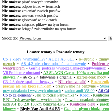
Nie możesz
pisać nowych tematów
Nie możesz
odpowiadać w tematach
Nie możesz
zmieniać swoich postów
Nie możesz
usuwać swoich postów
Nie możesz
głosować w ankietach
Nie możesz
załączać plików na tym forum
Nie możesz
ściągać załączników na tym forum
Skocz do:
Losowe tematy » Pozostałe tematy
Co i kiedy wymienić...??? AUDI A3 8L1
•
k-jetronic - zimny
rozruch
•
A8 4,2 nie chce odpalić na benzynie
•
Problem z
wentylatorem
•
Gaśnie podczas wysprzęglania-przepływomierz
•
V8 Problem z obrotami
•
A3 8L AGN Czy na 100% uszczelka pod
głowicą ?
•
a6 c5 2.4 falowanie i drgania.
•
szarpie-brak mocy
•
C3 2.3 duże spalanie benzyny
•
NIe chce zapalić
•
Rozrusznik
pracuje ale nie kręci silnikiem
•
przerywanie na benzynie
•
Stuka
przy odpalaniu i wyższych obrotach
•
zaplon audi V8 90
•
A6 C4
Co to za element?
•
Jaki to rodzaj Parownika?
•
Kopci
•
Kontrolka
EPC. Tryb awaryjny -- wyciek oleju
•
Powolne opadanie obrotów
audi A4 B6 2.0 130km benzyna-LPG
•
Kontrolka oleju
•
pasek
klinowy
•
Błędy Vag Audi A4 B5
•
Czujniki płynu chłodzącego