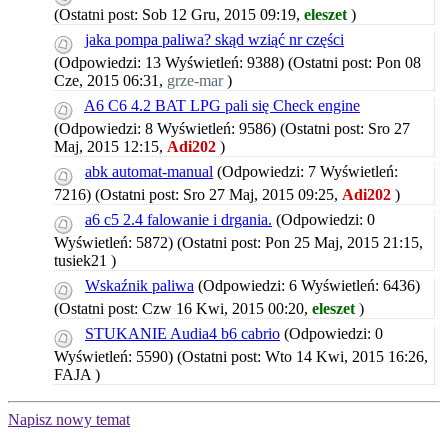
(Ostatni post: Sob 12 Gru, 2015 09:19,
eleszet
)
jaka pompa paliwa? skąd wziąć nr części
(Odpowiedzi: 13 Wyświetleń: 9388)
(Ostatni post: Pon 08
Cze, 2015 06:31,
grze-mar
)
A6 C6 4.2 BAT LPG pali się Check engine
(Odpowiedzi: 8 Wyświetleń: 9586)
(Ostatni post: Sro 27
Maj, 2015 12:15,
Adi202
)
abk automat-manual
(Odpowiedzi: 7 Wyświetleń:
7216)
(Ostatni post: Sro 27 Maj, 2015 09:25,
Adi202
)
a6 c5 2.4 falowanie i drgania.
(Odpowiedzi: 0
Wyświetleń: 5872)
(Ostatni post: Pon 25 Maj, 2015 21:15,
tusiek21
)
Wskaźnik paliwa
(Odpowiedzi: 6 Wyświetleń: 6436)
(Ostatni post: Czw 16 Kwi, 2015 00:20,
eleszet
)
STUKANIE Audia4 b6 cabrio
(Odpowiedzi: 0
Wyświetleń: 5590)
(Ostatni post: Wto 14 Kwi, 2015 16:26,
FAJA
)
Napisz nowy temat