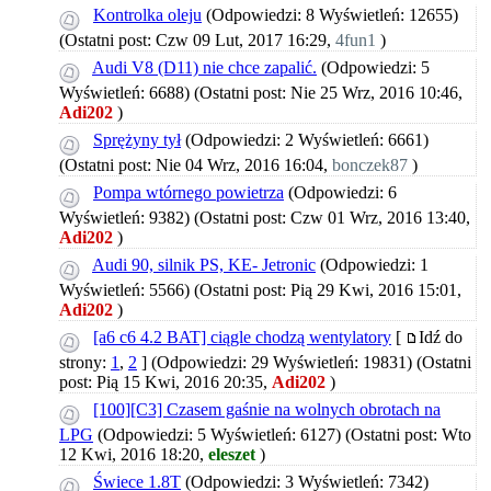
Kontrolka oleju
(Odpowiedzi: 8 Wyświetleń: 12655)
(Ostatni post: Czw 09 Lut, 2017 16:29,
4fun1
)
Audi V8 (D11) nie chce zapalić.
(Odpowiedzi: 5
Wyświetleń: 6688)
(Ostatni post: Nie 25 Wrz, 2016 10:46,
Adi202
)
Sprężyny tył
(Odpowiedzi: 2 Wyświetleń: 6661)
(Ostatni post: Nie 04 Wrz, 2016 16:04,
bonczek87
)
Pompa wtórnego powietrza
(Odpowiedzi: 6
Wyświetleń: 9382)
(Ostatni post: Czw 01 Wrz, 2016 13:40,
Adi202
)
Audi 90, silnik PS, KE- Jetronic
(Odpowiedzi: 1
Wyświetleń: 5566)
(Ostatni post: Pią 29 Kwi, 2016 15:01,
Adi202
)
[a6 c6 4.2 BAT] ciągle chodzą wentylatory
[
Idź do
strony:
1
,
2
]
(Odpowiedzi: 29 Wyświetleń: 19831)
(Ostatni
post: Pią 15 Kwi, 2016 20:35,
Adi202
)
[100][C3] Czasem gaśnie na wolnych obrotach na
LPG
(Odpowiedzi: 5 Wyświetleń: 6127)
(Ostatni post: Wto
12 Kwi, 2016 18:20,
eleszet
)
Świece 1.8T
(Odpowiedzi: 3 Wyświetleń: 7342)