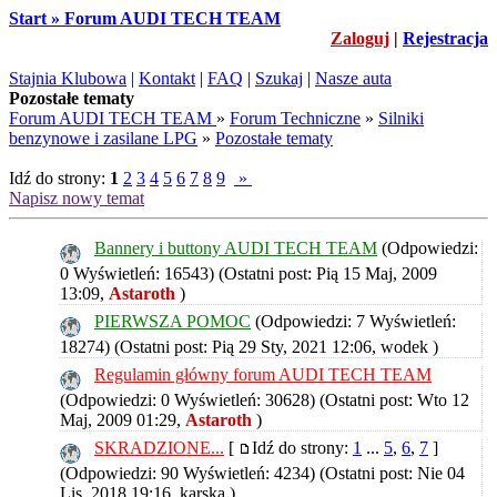
Start » Forum AUDI TECH TEAM
Zaloguj
|
Rejestracja
Stajnia Klubowa
|
Kontakt
|
FAQ
|
Szukaj
|
Nasze auta
Pozostałe tematy
Forum AUDI TECH TEAM
»
Forum Techniczne
»
Silniki
benzynowe i zasilane LPG
»
Pozostałe tematy
Idź do strony:
1
2
3
4
5
6
7
8
9
»
Napisz nowy temat
Bannery i buttony AUDI TECH TEAM
(Odpowiedzi:
0 Wyświetleń: 16543)
(Ostatni post: Pią 15 Maj, 2009
13:09,
Astaroth
)
PIERWSZA POMOC
(Odpowiedzi: 7 Wyświetleń:
18274)
(Ostatni post: Pią 29 Sty, 2021 12:06,
wodek
)
Regulamin główny forum AUDI TECH TEAM
(Odpowiedzi: 0 Wyświetleń: 30628)
(Ostatni post: Wto 12
Maj, 2009 01:29,
Astaroth
)
SKRADZIONE...
[
Idź do strony:
1
...
5
,
6
,
7
]
(Odpowiedzi: 90 Wyświetleń: 4234)
(Ostatni post: Nie 04
Lis, 2018 19:16,
karska
)