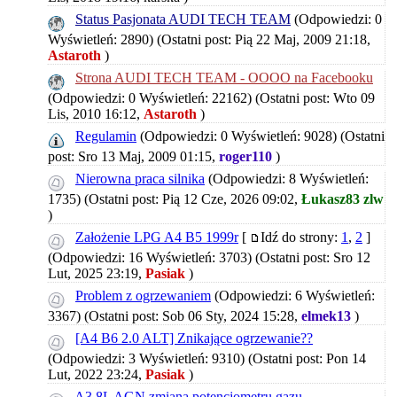
Status Pasjonata AUDI TECH TEAM
(Odpowiedzi: 0
Wyświetleń: 2890)
(Ostatni post: Pią 22 Maj, 2009 21:18,
Astaroth
)
Strona AUDI TECH TEAM - OOOO na Facebooku
(Odpowiedzi: 0 Wyświetleń: 22162)
(Ostatni post: Wto 09
Lis, 2010 16:12,
Astaroth
)
Regulamin
(Odpowiedzi: 0 Wyświetleń: 9028)
(Ostatni
post: Sro 13 Maj, 2009 01:15,
roger110
)
Nierowna praca silnika
(Odpowiedzi: 8 Wyświetleń:
1735)
(Ostatni post: Pią 12 Cze, 2026 09:02,
Łukasz83 zlw
)
Założenie LPG A4 B5 1999r
[
Idź do strony:
1
,
2
]
(Odpowiedzi: 16 Wyświetleń: 3703)
(Ostatni post: Sro 12
Lut, 2025 23:19,
Pasiak
)
Problem z ogrzewaniem
(Odpowiedzi: 6 Wyświetleń:
3367)
(Ostatni post: Sob 06 Sty, 2024 15:28,
elmek13
)
[A4 B6 2.0 ALT] Znikające ogrzewanie??
(Odpowiedzi: 3 Wyświetleń: 9310)
(Ostatni post: Pon 14
Lut, 2022 23:24,
Pasiak
)
A3 8L AGN zmiana potencjometru gazu.