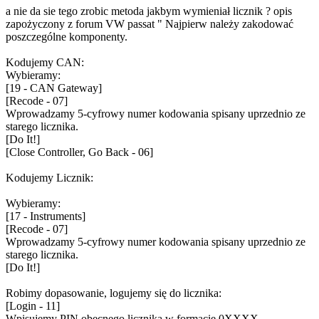
a nie da sie tego zrobic metoda jakbym wymieniał licznik ? opis
zapożyczony z forum VW passat " Najpierw należy zakodować
poszczególne komponenty.
Kodujemy CAN:
Wybieramy:
[19 - CAN Gateway]
[Recode - 07]
Wprowadzamy 5-cyfrowy numer kodowania spisany uprzednio ze
starego licznika.
[Do It!]
[Close Controller, Go Back - 06]
Kodujemy Licznik:
Wybieramy:
[17 - Instruments]
[Recode - 07]
Wprowadzamy 5-cyfrowy numer kodowania spisany uprzednio ze
starego licznika.
[Do It!]
Robimy dopasowanie, logujemy się do licznika:
[Login - 11]
Wpisujemy PIN obecnego licznika w formacie 0XXXX.