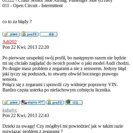
01222 - Crash Sensor Side Airbag: Passenger Side (G180)
011 - Open Circuit - Intermittent
co to za błądy ?
Adi202
Pon 22 Kwi, 2013 22:20
Po pierwsze uzupełnij swój profil, bo następnym razem nie będzie
mi się chciało zaglądać do twoich postów o jaki model Audi chodzi.
Po drugie masz problem z zegarami a nie z sensorem. Jedyny błąd
jaki tyczy się poduszek, to otwarty obwód bocznego prawego
sensora.
Połącz się z zegarami i sprawdź czy widnieje poprawny VIN.
Bardzo częsta usterka po niefachowym cofnięciu licznika.
kubajvc
Pon 22 Kwi, 2013 22:43
Dzieki za uwagę! Czy mógłbyś mi powiedzieć jak w takim razie
rozwiązac problem z zegarami ?