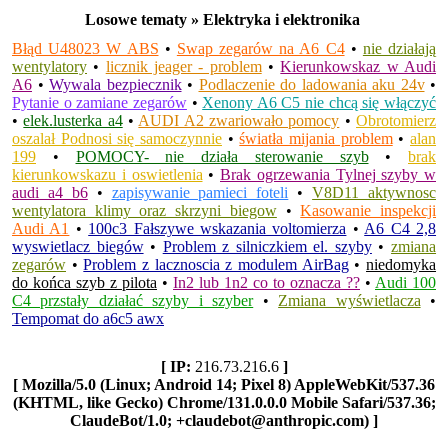
Losowe tematy » Elektryka i elektronika
Błąd U48023 W ABS
•
Swap zegarów na A6 C4
•
nie działają
wentylatory
•
licznik jeager - problem
•
Kierunkowskaz w Audi
A6
•
Wywala bezpiecznik
•
Podlaczenie do ladowania aku 24v
•
Pytanie o zamiane zegarów
•
Xenony A6 C5 nie chcą się włączyć
•
elek.lusterka a4
•
AUDI A2 zwariowało pomocy
•
Obrotomierz
oszalał Podnosi się samoczynnie
•
światła mijania problem
•
alan
199
•
POMOCY- nie działa sterowanie szyb
•
brak
kierunkowskazu i oswietlenia
•
Brak ogrzewania Tylnej szyby w
audi a4 b6
•
zapisywanie pamieci foteli
•
V8D11 aktywnosc
wentylatora klimy oraz skrzyni biegow
•
Kasowanie inspekcji
Audi A1
•
100c3 Fałszywe wskazania voltomierza
•
A6 C4 2,8
wyswietlacz biegów
•
Problem z silniczkiem el. szyby
•
zmiana
zegarów
•
Problem z lacznoscia z modulem AirBag
•
niedomyka
do końca szyb z pilota
•
In2 lub 1n2 co to oznacza ??
•
Audi 100
C4 przstały działać szyby i szyber
•
Zmiana wyświetlacza
•
Tempomat do a6c5 awx
[ IP:
216.73.216.6
]
[ Mozilla/5.0 (Linux; Android 14; Pixel 8) AppleWebKit/537.36
(KHTML, like Gecko) Chrome/131.0.0.0 Mobile Safari/537.36;
ClaudeBot/1.0; +claudebot@anthropic.com) ]