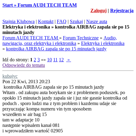
Start » Forum AUDI TECH TEAM
Zaloguj
|
Rejestracja
Stajnia Klubowa
|
Kontakt
|
FAQ
|
Szukaj
|
Nasze auta
Elektryka i elektronika » kontrolka AIRBAG zapala sie po 15
minutach jazdy
Forum AUDI TECH TEAM
»
Forum Techniczne
»
Audio,
nawigacja, oraz elektryka i elektronika
»
Elektryka i elektronika
»
kontrolka AIRBAG zapala sie po 15 minutach jazdy
Idź do strony:
1
2
3
«»
10
11
12
»
Odpowiedz do tematu
kubajvc
Pon 22 Kwi, 2013 20:23
kontrolka AIRBAG zapala sie po 15 minutach jazdy
Witam . od zakupu auta borykam sie z problemem poduszek. po
opokło 15 minutach jazdy zapala sie i juz nie gasnie kontrolka od
poduch . sporo ludzi ma z tym problem i kazdemu udaje sie
przyuczając kompa numeru vin tym sposobem
wszedłem w air bag 15
tam w adaptacje 10
następnie wpisalem kanał 081
i wprowadziłem wartość 02905