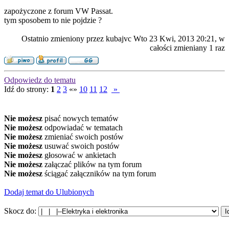
zapożyczone z forum VW Passat.
tym sposobem to nie pojdzie ?
Ostatnio zmieniony przez kubajvc Wto 23 Kwi, 2013 20:21, w
całości zmieniany 1 raz
Odpowiedz do tematu
Idź do strony:
1
2
3
«»
10
11
12
»
Nie możesz
pisać nowych tematów
Nie możesz
odpowiadać w tematach
Nie możesz
zmieniać swoich postów
Nie możesz
usuwać swoich postów
Nie możesz
głosować w ankietach
Nie możesz
załączać plików na tym forum
Nie możesz
ściągać załączników na tym forum
Dodaj temat do Ulubionych
Skocz do: