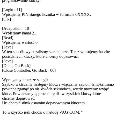
programowanie kluczy.
[Login - 11]
Wpisujemy PIN starego licznika w formacie 0XXXX.
[OK]
[Adaptation - 10]
Wybieramy kanał 21
[Read]
Wpisujemy wartość 0
[Save]
W ten sposób wymazaliśmy stare klucze. Teraz wpisujemy luczbę
posiadanych kluczy, które chcemy dopasować.
[Save]
[Done, Go Back]
[Close Controller, Go Back - 06]
Wyciągamy klucz ze stacyjki.
Szybko wkładamy następny klucz i włączamy zapłon, lampka immo
powinna zganąć po ok. dwóch sekundach, wtedy możemy wyjąć
klucz. Powtarzamy tą procedurę dla wszystkich kluczy które
chcemy dopasować.
Uruchomić silnik ostatnim dopasowanym kluczem.
To wszystko jeśli chodzi o metodę VAG-COM. "