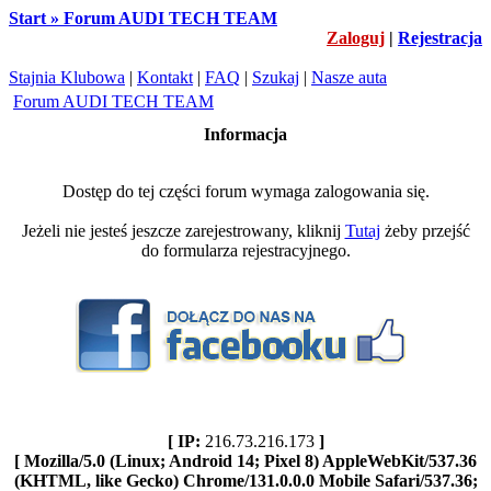
Start » Forum AUDI TECH TEAM
Zaloguj
|
Rejestracja
Stajnia Klubowa
|
Kontakt
|
FAQ
|
Szukaj
|
Nasze auta
Forum AUDI TECH TEAM
Informacja
Dostęp do tej części forum wymaga zalogowania się.
Jeżeli nie jesteś jeszcze zarejestrowany, kliknij
Tutaj
żeby przejść
do formularza rejestracyjnego.
[ IP:
216.73.216.173
]
[ Mozilla/5.0 (Linux; Android 14; Pixel 8) AppleWebKit/537.36
(KHTML, like Gecko) Chrome/131.0.0.0 Mobile Safari/537.36;