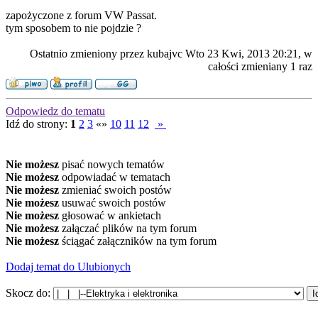
zapożyczone z forum VW Passat.
tym sposobem to nie pojdzie ?
Ostatnio zmieniony przez kubajvc Wto 23 Kwi, 2013 20:21, w
całości zmieniany 1 raz
Odpowiedz do tematu
Idź do strony:
1
2
3
«»
10
11
12
»
Nie możesz
pisać nowych tematów
Nie możesz
odpowiadać w tematach
Nie możesz
zmieniać swoich postów
Nie możesz
usuwać swoich postów
Nie możesz
głosować w ankietach
Nie możesz
załączać plików na tym forum
Nie możesz
ściągać załączników na tym forum
Dodaj temat do Ulubionych
Skocz do: