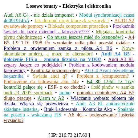
Losowe tematy » Elektryka i elektronika
Audi A6 C4 - nie działa tempomat
•
Moduł synchronizacji czasu
4d0919145A
•
Jak dorobić drugi kluczyk scyzoryk ?
•
AUDI A2
zwariowało pomocy
•
Blokada component protection
•
Przekaźnik
świateł do jazdy dziennej - fabryczny????
•
Migająca kontrolka
płynu chłodniczego
•
Co muszę jeszcze mieć do ksenonów?
•
A4
B5 1.9 TDI 1998 Po wymianie radia pilot przestal dzialac
•
Problem z otwieraniem zamka z pilota...A4 B6
•
Nowy
akumulator umiera, a moze to alternator?
•
Audi A4 B5 -
dołożenie FIS-a - zmiana licznika na VDO?
•
Audi A3 8L
zegary Jaeger, co podejdzie?
•
Problem z kodowaniem modułu
kierownicy
•
Kontrolka poziomu oleju
•
A6 C4 Avant oświetlenie
bagażnika
•
Swiatla audi q7
•
Problem z komputerem?
•
Podlaczenie do ladowania aku 24v
•
B4 80 1.9tdi 1z Trzy
kontrolki palące się
•
ESP- o co chodzi?
•
ilość pinów w zamku
audi a3 2005 sportback
•
immo
•
pompka centralnego A4 B5
długo pracuje
•
Alarm w A2
•
Włączanie webasto pilotem nie
działa. Włącza się przewietrza
•
Audi A3 8L automatycznie
składane lusterka.
•
Brak Ładowania - Kontrolka Ako
•
Spalanie
na postoju - wskazania FIS
•
A6 4G - podgrzewanie lusterka
wysiadło?
[ IP:
216.73.217.60
]