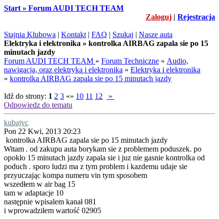
Start » Forum AUDI TECH TEAM
Zaloguj
|
Rejestracja
Stajnia Klubowa
|
Kontakt
|
FAQ
|
Szukaj
|
Nasze auta
Elektryka i elektronika » kontrolka AIRBAG zapala sie po 15
minutach jazdy
Forum AUDI TECH TEAM
»
Forum Techniczne
»
Audio,
nawigacja, oraz elektryka i elektronika
»
Elektryka i elektronika
»
kontrolka AIRBAG zapala sie po 15 minutach jazdy
Idź do strony:
1
2
3
«»
10
11
12
»
Odpowiedz do tematu
kubajvc
Pon 22 Kwi, 2013 20:23
kontrolka AIRBAG zapala sie po 15 minutach jazdy
Witam . od zakupu auta borykam sie z problemem poduszek. po
opokło 15 minutach jazdy zapala sie i juz nie gasnie kontrolka od
poduch . sporo ludzi ma z tym problem i kazdemu udaje sie
przyuczając kompa numeru vin tym sposobem
wszedłem w air bag 15
tam w adaptacje 10
następnie wpisalem kanał 081
i wprowadziłem wartość 02905