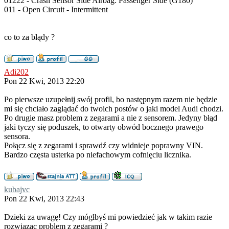
01222 - Crash Sensor Side Airbag: Passenger Side (G180)
011 - Open Circuit - Intermittent
co to za błądy ?
Adi202
Pon 22 Kwi, 2013 22:20
Po pierwsze uzupełnij swój profil, bo następnym razem nie będzie
mi się chciało zaglądać do twoich postów o jaki model Audi chodzi.
Po drugie masz problem z zegarami a nie z sensorem. Jedyny błąd
jaki tyczy się poduszek, to otwarty obwód bocznego prawego
sensora.
Połącz się z zegarami i sprawdź czy widnieje poprawny VIN.
Bardzo częsta usterka po niefachowym cofnięciu licznika.
kubajvc
Pon 22 Kwi, 2013 22:43
Dzieki za uwagę! Czy mógłbyś mi powiedzieć jak w takim razie
rozwiązac problem z zegarami ?