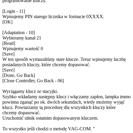
programowanie kluczy.
[Login - 11]
Wpisujemy PIN starego licznika w formacie 0XXXX.
[OK]
[Adaptation - 10]
Wybieramy kanał 21
[Read]
Wpisujemy wartość 0
[Save]
W ten sposób wymazaliśmy stare klucze. Teraz wpisujemy luczbę
posiadanych kluczy, które chcemy dopasować.
[Save]
[Done, Go Back]
[Close Controller, Go Back - 06]
Wyciągamy klucz ze stacyjki.
Szybko wkładamy następny klucz i włączamy zapłon, lampka immo
powinna zganąć po ok. dwóch sekundach, wtedy możemy wyjąć
klucz. Powtarzamy tą procedurę dla wszystkich kluczy które
chcemy dopasować.
Uruchomić silnik ostatnim dopasowanym kluczem.
To wszystko jeśli chodzi o metodę VAG-COM. "