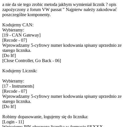
a nie da sie tego zrobic metoda jakbym wymieniał licznik ? opis
zapożyczony z forum VW passat " Najpierw należy zakodować
poszczególne komponenty.
Kodujemy CAN:
Wybieramy:
[19 - CAN Gateway]
[Recode - 07]
Wprowadzamy 5-cyfrowy numer kodowania spisany uprzednio ze
starego licznika.
[Do It!]
[Close Controller, Go Back - 06]
Kodujemy Licznik:
Wybieramy:
[17 - Instruments]
[Recode - 07]
Wprowadzamy 5-cyfrowy numer kodowania spisany uprzednio ze
starego licznika.
[Do It!]
Robimy dopasowanie, logujemy się do licznika:
[Login - 11]
Wpisujemy PIN obecnego licznika w formacie 0XXXX.