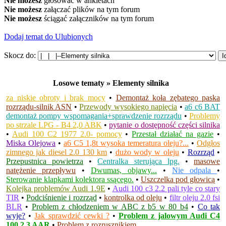
Nie możesz
głosować w ankietach
Nie możesz
załączać plików na tym forum
Nie możesz
ściągać załączników na tym forum
Dodaj temat do Ulubionych
Skocz do:
Losowe tematy » Elementy silnika
za niskie obroty i brak mocy
•
Demontaż koła zębatego paska
rozrządu-silnik ASN
•
Przewody wysokiego napięcia
•
a6 c6 BAT
demontaż pompy wspomagania+sprawdzenie rozrządu
•
Problemy
po strzale LPG - B4 2,0 ABK
•
pytanie o dostępność części silnika
•
Audi 100 C2 1977 2.0- pomocy
•
Przestał działać na gazie
•
Miska Olejowa
•
a6 C5 1,8t wysoka temeratura oleju?...
•
Odgłos
zimnego jak diesel 2.0 130 km
•
dużo wody w oleju
•
Rozrząd
•
Przepustnica powietrza
•
Centralka sterująca lpg.
•
masowe
natężenie przepływu
•
Dwumas, objawy...
•
Nie odpala
•
Sterowanie klapkami kolektora ssącego.
•
Uszczelka pod głowicą
•
Kolejka problemów Audi 1.9E
•
Audi 100 c3 2.2 pali tyle co stary
TIR
•
Podciśnienie i rozrząd
•
kontrolka od oleju
•
filtr oleju 2.0 fsi
BLR
•
Problem z chłodzeniem w ABC z b5 w 80 b4
•
Co tak
wyje?
•
Jak sprawdzić cewki ?
•
Problem z jalowym Audi C4
100 2.3 AAR
•
Problem z rozrusznikiem