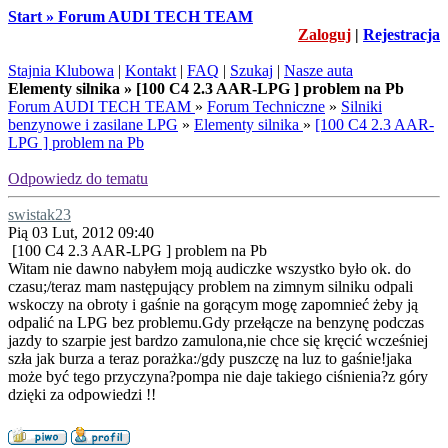
Start » Forum AUDI TECH TEAM
Zaloguj
|
Rejestracja
Stajnia Klubowa
|
Kontakt
|
FAQ
|
Szukaj
|
Nasze auta
Elementy silnika » [100 C4 2.3 AAR-LPG ] problem na Pb
Forum AUDI TECH TEAM
»
Forum Techniczne
»
Silniki
benzynowe i zasilane LPG
»
Elementy silnika
»
[100 C4 2.3 AAR-
LPG ] problem na Pb
Odpowiedz do tematu
swistak23
Pią 03 Lut, 2012 09:40
[100 C4 2.3 AAR-LPG ] problem na Pb
Witam nie dawno nabyłem moją audiczke wszystko było ok. do
czasu;/teraz mam następujący problem na zimnym silniku odpali
wskoczy na obroty i gaśnie na gorącym mogę zapomnieć żeby ją
odpalić na LPG bez problemu.Gdy przełącze na benzynę podczas
jazdy to szarpie jest bardzo zamulona,nie chce się kręcić wcześniej
szła jak burza a teraz porażka:/gdy puszczę na luz to gaśnie!jaka
może być tego przyczyna?pompa nie daje takiego ciśnienia?z góry
dzięki za odpowiedzi !!