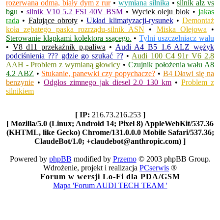
rozerwana odma, biały dym z rur
•
wymiana silnika
•
silnik alz vs
bgu
•
silnik V10 5.2 FSI 40V BSM
•
Wyciek oleju blok
•
jakas
rada
•
Falujące obroty
•
Układ klimatyzacji-rysunek
•
Demontaż
koła zębatego paska rozrządu-silnik ASN
•
Miska Olejowa
•
Sterowanie klapkami kolektora ssącego.
•
Tylni uszczelniacz wału
•
V8 d11 przekaźnik p,paliwa
•
Audi A4 B5 1.6 ALZ wężyk
podciśnienia ??? gdzie go szukać ??
•
Audi 100 C4 91r V6 2.8
AAH - Problem z wymianą głowicy
•
Czujnik położenia wału A8
4.2 ABZ
•
Stukanie, panewki czy popychacze?
•
B4 Dławi się na
benzynie
•
Odgłos zimnego jak diesel 2.0 130 km
•
Problem z
silnikiem
[ IP:
216.73.216.253
]
[ Mozilla/5.0 (Linux; Android 14; Pixel 8) AppleWebKit/537.36
(KHTML, like Gecko) Chrome/131.0.0.0 Mobile Safari/537.36;
ClaudeBot/1.0; +claudebot@anthropic.com) ]
Powered by
phpBB
modified by
Przemo
© 2003 phpBB Group.
Wdrożenie, projekt i realizacja
PCserwis
®
Forum w wersji Lo-Fi dla PDA/GSM
Mapa 'Forum AUDI TECH TEAM '