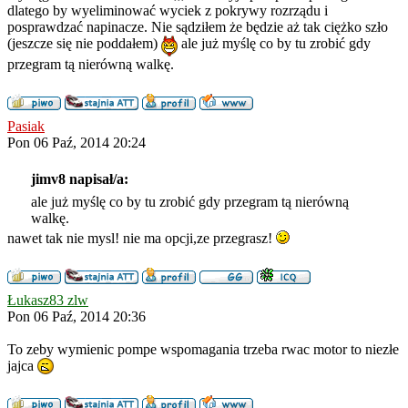
dlatego by wyeliminować wyciek z pokrywy rozrządu i
posprawdzać napinacze. Nie sądziłem że będzie aż tak ciężko szło
(jeszcze się nie poddałem)
ale już myślę co by tu zrobić gdy
przegram tą nierówną walkę.
Pasiak
Pon 06 Paź, 2014 20:24
jimv8 napisał/a:
ale już myślę co by tu zrobić gdy przegram tą nierówną
walkę.
nawet tak nie mysl! nie ma opcji,ze przegrasz!
Łukasz83 zlw
Pon 06 Paź, 2014 20:36
To zeby wymienic pompe wspomagania trzeba rwac motor to niezłe
jajca