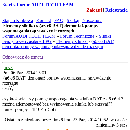
Start » Forum AUDI TECH TEAM
Zaloguj
|
Rejestracja
Stajnia Klubowa
|
Kontakt
|
FAQ
|
Szukaj
|
Nasze auta
Elementy silnika » (a6 c6 BAT) demontaż pompy
wspomagania+sprawdzenie rozrządu
Forum AUDI TECH TEAM
»
Forum Techniczne
»
Silniki
benzynowe i zasilane LPG
»
Elementy silnika
»
(a6 c6 BAT)
demontaż pompy wspomagania+sprawdzenie rozrządu
Odpowiedz do tematu
jimv8
Pon 06 Paź, 2014 15:01
(a6 c6 BAT) demontaż pompy wspomagania+sprawdzenie
rozrządu
cześć,
czy ktoś wie, czy pompę wspomagania w silniku BAT z a6 c6 4.2,
można zdemontować bez wyjmowania silnika lub skrzyni??
numer pompy - 4F0145155B
Ostatnio zmieniony przez jimv8 Pon 27 Paź, 2014 10:52, w całości
zmieniany 3 razy