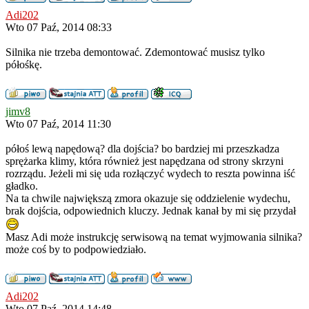
Adi202
Wto 07 Paź, 2014 08:33
Silnika nie trzeba demontować. Zdemontować musisz tylko
półośkę.
jimv8
Wto 07 Paź, 2014 11:30
półoś lewą napędową? dla dojścia? bo bardziej mi przeszkadza
sprężarka klimy, która również jest napędzana od strony skrzyni
rozrządu. Jeżeli mi się uda rozłączyć wydech to reszta powinna iść
gładko.
Na ta chwile największą zmora okazuje się oddzielenie wydechu,
brak dojścia, odpowiednich kluczy. Jednak kanał by mi się przydał
Masz Adi może instrukcję serwisową na temat wyjmowania silnika?
może coś by to podpowiedziało.
Adi202
Wto 07 Paź, 2014 14:48