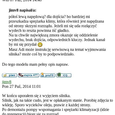
jimv8 napisał/a:
półoś lewą napędową? dla dojścia? bo bardziej mi
przeszkadza sprężarka klimy, która również jest napędzana
od strony skrzyni rozrządu. Jeżeli mi się uda rozłączyć
wydech to reszta powinna iść gładko.
Na ta chwile największą zmora okazuje się oddzielenie
wydechu, brak dojścia, odpowiednich kluczy. Jednak kanał
by mi się przydał
Masz Adi może instrukcję serwisową na temat wyjmowania
silnika? może coś by to podpowiedziało.
Do tego modelu mam pełny opis napraw.
jimv8
Pon 27 Paź, 2014 11:01
W końcu uporałem się z wyjęciem silnika.
Silnik, jak na takie cudo, jest w opłakanym stanie. Porobię zdjęcia to
wkleję. Sporo wycieków oleju, prawie z każdej strony.
Po demontażu pompy wspomagania i sprężarki klimatyzacji (idzie
do regeneracji) biorę się za rozrząd.