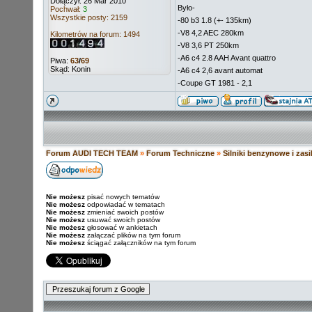
Dołączył: 26 Mar 2010
Było-
Pochwał:
3
Wszystkie posty: 2159
-80 b3 1.8 (+- 135km)
-V8 4,2 AEC 280km
Kilometrów na forum: 1494
-V8 3,6 PT 250km
-A6 c4 2.8 AAH Avant quattro
Piwa:
63
/
69
Skąd: Konin
-A6 c4 2,6 avant automat
-Coupe GT 1981 - 2,1
Forum AUDI TECH TEAM
»
Forum Techniczne
»
Silniki benzynowe i zas
Nie możesz
pisać nowych tematów
Nie możesz
odpowiadać w tematach
Nie możesz
zmieniać swoich postów
Nie możesz
usuwać swoich postów
Nie możesz
głosować w ankietach
Nie możesz
załączać plików na tym forum
Nie możesz
ściągać załączników na tym forum