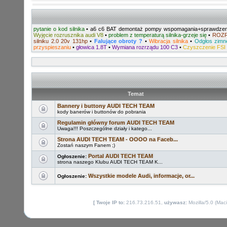
pytanie o kod silnika
•
a6 c6 BAT demontaż pompy wspomagania+sprawdzeni
Wyjęcie rozrusznika audi V8
•
problem z temperaturą silnika-grzeje się
•
ROZ
silniku 2.0 20v 131hp
•
Falujące obroty ?
•
Wibracja silnika
•
Odgłos zimn
przyspieszaniu
•
głowica 1.8T
•
Wymiana rozrządu 100 C3
•
Czyszczenie FSI
Temat
Bannery i buttony AUDI TECH TEAM
kody banerów i buttonów do pobrania
Regulamin główny forum AUDI TECH TEAM
Uwaga!!! Poszczególne działy i katego...
Strona AUDI TECH TEAM - OOOO na Faceb...
Zostań naszym Fanem ;)
Portal AUDI TECH TEAM
Ogłoszenie:
strona naszego Klubu AUDI TECH TEAM K...
Wszystkie modele Audi, informacje, or...
Ogłoszenie:
[ Twoje IP to:
216.73.216.51,
używasz:
Mozilla/5.0 (Mac