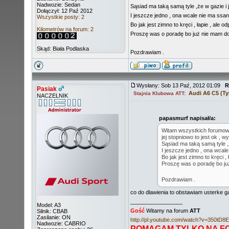
Nadwozie: Sedan
Sąsiad ma taką samą tyle ,że w gazie i j
Dołączył: 12 Paź 2012
I jeszcze jedno , ona wcale nie ma ssan
Wszystkie posty: 2
Bo jak jest zimno to kręci , łapie , ale 
Kilometrów na forum: 2
Proszę was o poradę bo już nie mam do 
Skąd: Biała Podlaska
Pozdrawiam .
Wysłany: Sob 13 Paź, 2012 01:09
R
Pasiak
Audi A6 C5 (Ty
Stajnia Klubowa ATT:
NACZELNIK
papasmurf napisał/a:
Witam wszystkich forumowic
jej stopniowo to jest ok , w
Sąsiad ma taką samą tyle ,ż
I jeszcze jedno , ona wcale
Bo jak jest zimno to kręci ,
Proszę was o poradę bo już
Pozdrawiam .
co do dlawienia to obstawiam usterke g
_________________
Model: A3
Gość
Witamy na forum
ATT
Silnik: CBAB
Zasilanie: ON
http://pl.youtube.com/watch?v=350tD8
Nadwozie: CABRIO
POMAGAM TYLKO NA F