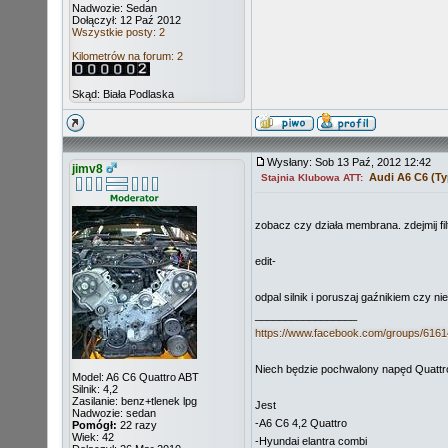
Nadwozie: Sedan
Dołączył: 12 Paź 2012
Wszystkie posty: 2
Kilometrów na forum: 2
Skąd: Biała Podlaska
Wysłany: Sob 13 Paź, 2012 12:42
jimv8
Audi A6 C6 (Ty
Stajnia Klubowa ATT:
zobacz czy działa membrana. zdejmij fil
edit-
odpal silnik i poruszaj gaźnikiem czy 
_________________
https://www.facebook.com/groups/616
Niech będzie pochwalony napęd Quattro
Model: A6 C6 Quattro ABT
Silnik: 4,2
Zasilanie: benz+tlenek lpg
Jest
Nadwozie: sedan
-A6 C6 4,2 Quattro
Pomógł:
22 razy
Wiek: 42
-Hyundai elantra combi