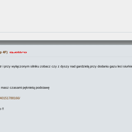
p 4F)
tr i przy wyłączonym silniku zobacz czy z dyszy nad gardzielą przy dodaniu gazu leci siurki
nie masz czasami pęknietą podstawę
140151788166/
 !!