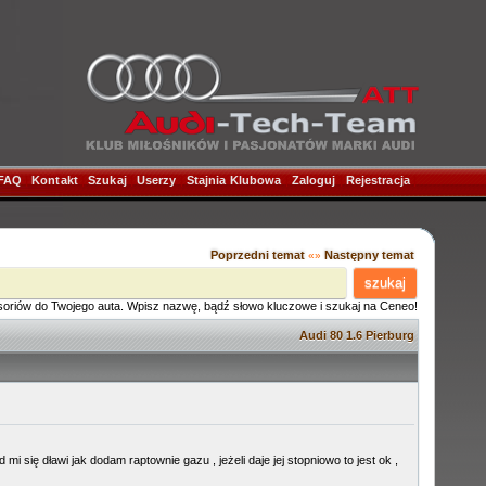
FAQ
|
Kontakt
|
Szukaj
|
Userzy
|
Stajnia Klubowa
|
Zaloguj
|
Rejestracja
|
Poprzedni temat
Następny temat
«»
szukaj
soriów do Twojego auta. Wpisz nazwę, bądź słowo kluczowe i szukaj na Ceneo!
Audi 80 1.6 Pierburg
się dławi jak dodam raptownie gazu , jeżeli daje jej stopniowo to jest ok ,