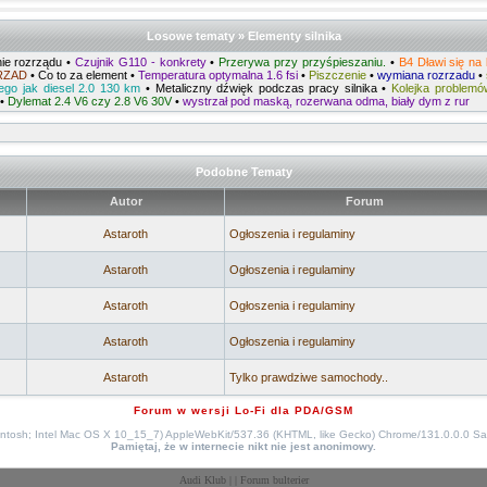
Losowe tematy » Elementy silnika
e rozrządu
•
Czujnik G110 - konkrety
•
Przerywa przy przyśpieszaniu.
•
B4 Dławi się na
RZAD
•
Co to za element
•
Temperatura optymalna 1.6 fsi
•
Piszczenie
•
wymiana rozrzadu
•
ego jak diesel 2.0 130 km
•
Metaliczny dźwięk podczas pracy silnika
•
Kolejka problemó
•
Dylemat 2.4 V6 czy 2.8 V6 30V
•
wystrzał pod maską, rozerwana odma, biały dym z rur
Podobne Tematy
Autor
Forum
Astaroth
Ogłoszenia i regulaminy
Astaroth
Ogłoszenia i regulaminy
Astaroth
Ogłoszenia i regulaminy
Astaroth
Ogłoszenia i regulaminy
Astaroth
Tylko prawdziwe samochody..
Forum w wersji Lo-Fi dla PDA/GSM
intosh; Intel Mac OS X 10_15_7) AppleWebKit/537.36 (KHTML, like Gecko) Chrome/131.0.0.0 Sa
Pamiętaj, że w internecie nikt nie jest anonimowy.
Audi Klub
| |
Forum bulterier