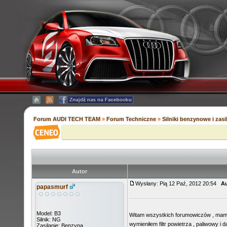
Forum AUDI TECH TEAM
»
Forum Techniczne
»
Silniki benzynowe i zas
Autor
Wysłany: Pią 12 Paź, 2012 20:54
Au
papasmurf
Model: B3
Witam wszystkich forumowiczów , mam tak
Silnik: NG
wymieniłem filtr powietrza , paliwowy i 
Zasilanie: Benzyna