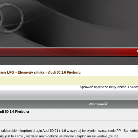
ilane LPG
»
Elementy silnika
»
Audi 80 1.6 Pierburg
Sprawdź najlepsze ceny części i akce
Wiadomość
di 80 1.6 Pierburg
i problem kupiłem drugie Audi 80 91 r 1.6 w czystej benzynie , oznaczenie PP . Samochód mi 
dalej jest to samo , rozdząd mam dobrze ustawiony i zapłon mi sie wydaje ,że też .