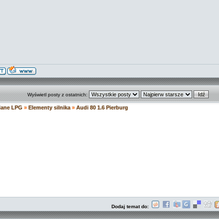
Wyświetl posty z ostatnich:
ilane LPG
»
Elementy silnika
»
Audi 80 1.6 Pierburg
Dodaj temat do: