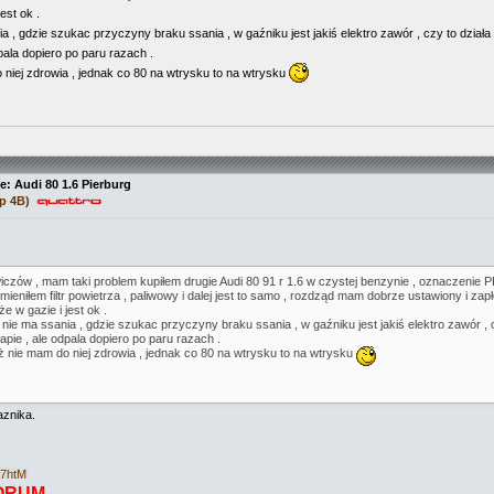
est ok .
ia , gdzie szukac przyczyny braku ssania , w gaźniku jest jakiś elektro zawór , czy to dział
odpala dopiero po paru razach .
niej zdrowia , jednak co 80 na wtrysku to na wtrysku
e: Audi 80 1.6 Pierburg
p 4B)
zów , mam taki problem kupiłem drugie Audi 80 91 r 1.6 w czystej benzynie , oznaczenie PP 
ymieniłem filtr powietrza , paliwowy i dalej jest to samo , rozdząd mam dobrze ustawiony i zapł
e w gazie i jest ok .
 nie ma ssania , gdzie szukac przyczyny braku ssania , w gaźniku jest jakiś elektro zawór , 
 łapie , ale odpala dopiero po paru razach .
 nie mam do niej zdrowia , jednak co 80 na wtrysku to na wtrysku
aznika.
E7htM
ORUM