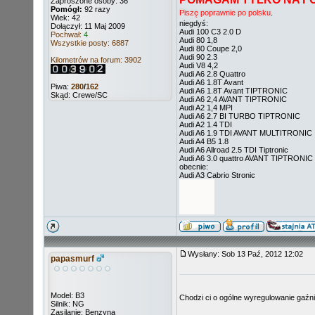
Zaproszone osoby: 36
Pomógł:
92 razy
Piszę poprawnie po polsku
.
Wiek: 42
niegdyś:
Dołączył: 11 Maj 2009
Audi 100 C3 2.0 D
Pochwał:
4
Audi 80 1,8
Wszystkie posty: 6887
Audi 80 Coupe 2,0
Audi 90 2.3
Kilometrów na forum: 3902
Audi V8 4,2
Audi A6 2.8 Quattro
Audi A6 1.8T Avant
Piwa:
280
/
162
Audi A6 1.8T Avant TIPTRONIC
Skąd: Crewe/SC
Audi A6 2,4 AVANT TIPTRONIC
Audi A2 1,4 MPI
Audi A6 2.7 BI TURBO TIPTRONIC
Audi A2 1.4 TDI
Audi A6 1.9 TDI AVANT MULTITRONIC
Audi A4 B5 1.8
Audi A6 Allroad 2.5 TDI Tiptronic
Audi A6 3.0 quattro AVANT TIPTRONIC
obecnie:
Audi A3 Cabrio Stronic
Wysłany: Sob 13 Paź, 2012 12:02
papasmurf
Model: B3
Chodzi ci o ogólne wyregulowanie gaźn
Silnik: NG
Zasilanie: Benzyna