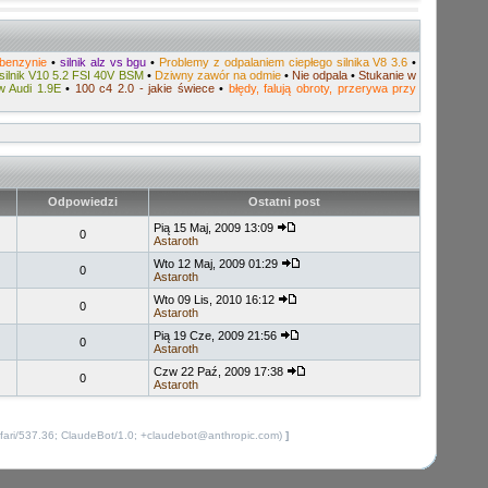
 benzynie
•
silnik alz vs bgu
•
Problemy z odpalaniem ciepłego silnika V8 3.6
•
silnik V10 5.2 FSI 40V BSM
•
Dziwny zawór na odmie
•
Nie odpala
•
Stukanie w
w Audi 1.9E
•
100 c4 2.0 - jakie świece
•
błędy, falują obroty, przerywa przy
Odpowiedzi
Ostatni post
Pią 15 Maj, 2009 13:09
0
Astaroth
Wto 12 Maj, 2009 01:29
0
Astaroth
Wto 09 Lis, 2010 16:12
0
Astaroth
Pią 19 Cze, 2009 21:56
0
Astaroth
Czw 22 Paź, 2009 17:38
0
Astaroth
fari/537.36; ClaudeBot/1.0; +claudebot@anthropic.com)
]