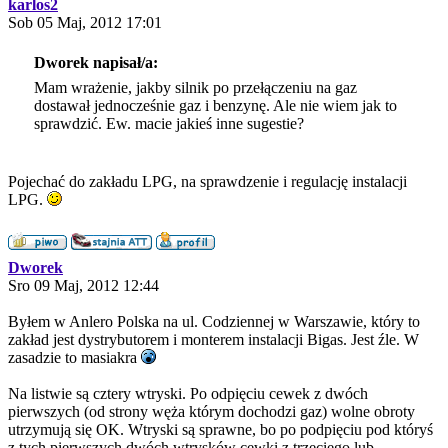
karlos2
Sob 05 Maj, 2012 17:01
Dworek napisał/a:
Mam wrażenie, jakby silnik po przełączeniu na gaz
dostawał jednocześnie gaz i benzynę. Ale nie wiem jak to
sprawdzić. Ew. macie jakieś inne sugestie?
Pojechać do zakładu LPG, na sprawdzenie i regulację instalacji
LPG.
Dworek
Sro 09 Maj, 2012 12:44
Byłem w Anlero Polska na ul. Codziennej w Warszawie, który to
zakład jest dystrybutorem i monterem instalacji Bigas. Jest źle. W
zasadzie to masiakra
Na listwie są cztery wtryski. Po odpięciu cewek z dwóch
pierwszych (od strony węża którym dochodzi gaz) wolne obroty
utrzymują się OK. Wtryski są sprawne, bo po podpięciu pod któryś
z tych pierwszych dwóch wtrysków cewki z trzeciego lub