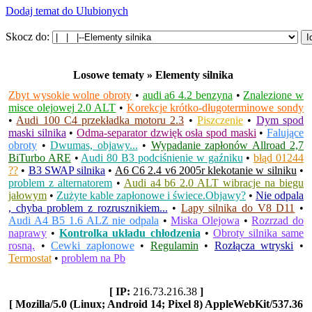
Dodaj temat do Ulubionych
Skocz do:
Losowe tematy » Elementy silnika
Zbyt wysokie wolne obroty
•
audi a6 4.2 benzyna
•
Znalezione w
misce olejowej 2.0 ALT
•
Korekcje krótko-długoterminowe sondy
•
Audi 100 C4 przekładka motoru 2.3
•
Piszczenie
•
Dym spod
maski silnika
•
Odma-separator dzwięk osła spod maski
•
Falujące
obroty
•
Dwumas, objawy...
•
Wypadanie zapłonów Allroad 2,7
BiTurbo ARE
•
Audi 80 B3 podciśnienie w gaźniku
•
błąd 01244
??
•
B3 SWAP silnika
•
A6 C6 2.4 v6 2005r klekotanie w silniku
•
problem z alternatorem
•
Audi a4 b6 2.0 ALT wibracje na biegu
jałowym
•
Zużyte kable zapłonowe i świece.Objawy?
•
Nie odpala
, chyba problem z rozrusznikiem...
•
Lapy silnika do V8 D11
•
Audi A4 B5 1.6 ALZ nie odpala
•
Miska Olejowa
•
Rozrzad do
naprawy
•
Kontrolka układu chłodzenia
•
Obroty silnika same
rosną.
•
Cewki zapłonowe
•
Regulamin
•
Rozłącza wtryski
•
Termostat
•
problem na Pb
[ IP:
216.73.216.38
]
[ Mozilla/5.0 (Linux; Android 14; Pixel 8) AppleWebKit/537.36