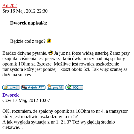
Adi202
Sro 16 Maj, 2012 22:30
Dworek napisał/a:
Będzie coś z tego?
Bardzo dziwne pytanie.
Ja juz na fotce widzę usterkę.Zaraz przy
czujniku ciśnienia jest pierwsza końcówka mocy nad nią spalony
opornik 1Ohm za 2grosze. Możliwe jest równiez uszkodzenie
tranzystora który jest poniżej - koszt około 5zł. Tak więc szansę sa
duże na sukces.
Dworek
Czw 17 Maj, 2012 10:07
OK, rozumiem, że spalony opornik za 10Ohm to nr 4, a tranzystor
który jest możliwie uszkodzony to nr 5?
A jak wygląda sytuacja z nr 1, 2 i 3? Też wyglądają średnio
ciekawie...