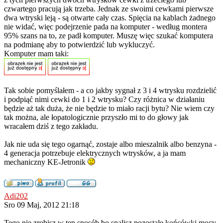
czwartego pracują jak trzeba. Jednak ze swoimi cewkami pierwsze
dwa wtryski leją - są otwarte cały czas. Spięcia na kablach żadnego
nie widać, więc podejrzenie pada na komputer - według montera
95% szans na to, ze padł komputer. Muszę więc szukać komputera
na podmianę aby to potwierdzić lub wykluczyć.
Komputer mam taki:
Tak sobie pomyślałem - a co jakby sygnał z 3 i 4 wtrysku rozdzielić
i podpiąć nimi cewki do 1 i 2 wtrysku? Czy różnica w działaniu
będzie aż tak duża, że nie będzie to miało racji bytu? Nie wiem czy
tak można, ale łopatologicznie przyszło mi to do głowy jak
wracałem dziś z tego zakładu.
Jak nie uda się tego ogarnąć, zostaje albo mieszalnik albo benzyna -
4 generacja potrzebuje elektrycznych wtrysków, a ja mam
mechaniczny KE-Jetronik
Adi202
Sro 09 Maj, 2012 21:18
Tego nie zrobisz w ten sposób bo spalisz pozostałe końcówki mocy.