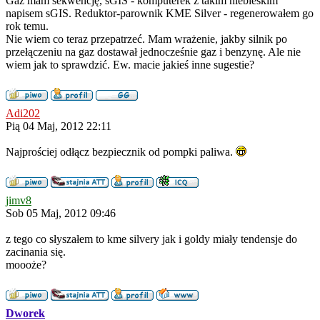
Gaz mam sekwencję, sGIS - komputerek z takim niebieskim
napisem sGIS. Reduktor-parownik KME Silver - regenerowałem go
rok temu.
Nie wiem co teraz przepatrzeć. Mam wrażenie, jakby silnik po
przełączeniu na gaz dostawał jednocześnie gaz i benzynę. Ale nie
wiem jak to sprawdzić. Ew. macie jakieś inne sugestie?
Adi202
Pią 04 Maj, 2012 22:11
Najprościej odłącz bezpiecznik od pompki paliwa.
jimv8
Sob 05 Maj, 2012 09:46
z tego co słyszałem to kme silvery jak i goldy miały tendensje do
zacinania się.
moooże?
Dworek