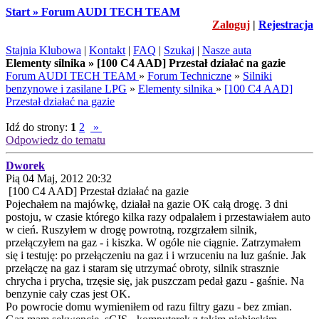
Start » Forum AUDI TECH TEAM
Zaloguj
|
Rejestracja
Stajnia Klubowa
|
Kontakt
|
FAQ
|
Szukaj
|
Nasze auta
Elementy silnika » [100 C4 AAD] Przestał działać na gazie
Forum AUDI TECH TEAM
»
Forum Techniczne
»
Silniki
benzynowe i zasilane LPG
»
Elementy silnika
»
[100 C4 AAD]
Przestał działać na gazie
Idź do strony:
1
2
»
Odpowiedz do tematu
Dworek
Pią 04 Maj, 2012 20:32
[100 C4 AAD] Przestał działać na gazie
Pojechałem na majówkę, działał na gazie OK całą drogę. 3 dni
postoju, w czasie którego kilka razy odpalałem i przestawiałem auto
w cień. Ruszyłem w drogę powrotną, rozgrzałem silnik,
przełączyłem na gaz - i kiszka. W ogóle nie ciągnie. Zatrzymałem
się i testuję: po przełączeniu na gaz i i wrzuceniu na luz gaśnie. Jak
przełączę na gaz i staram się utrzymać obroty, silnik strasznie
chrycha i prycha, trzęsie się, jak puszczam pedał gazu - gaśnie. Na
benzynie cały czas jest OK.
Po powrocie domu wymieniłem od razu filtry gazu - bez zmian.