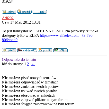
319234
Adi202
Czw 17 Maj, 2012 13:31
To jest tranzystor MOSFET VND5N07. Na pierwszy rzut oka
dostępny tylko w ELFA
https://www.elfaelektroni...73-796-
80&toc=0
Odpowiedz do tematu
Idź do strony:
1
2
»
Nie możesz
pisać nowych tematów
Nie możesz
odpowiadać w tematach
Nie możesz
zmieniać swoich postów
Nie możesz
usuwać swoich postów
Nie możesz
głosować w ankietach
Nie możesz
załączać plików na tym forum
Nie możesz
ściągać załączników na tym forum