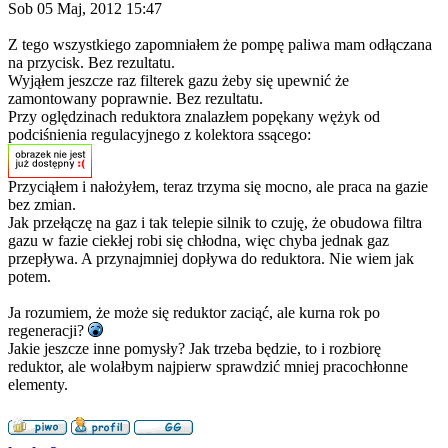
Sob 05 Maj, 2012 15:47
Z tego wszystkiego zapomniałem że pompę paliwa mam odłączana
na przycisk. Bez rezultatu.
Wyjąłem jeszcze raz filterek gazu żeby się upewnić że
zamontowany poprawnie. Bez rezultatu.
Przy oględzinach reduktora znalazłem popękany wężyk od
podciśnienia regulacyjnego z kolektora ssącego:
Przyciąłem i nałożyłem, teraz trzyma się mocno, ale praca na gazie
bez zmian.
Jak przełączę na gaz i tak telepie silnik to czuję, że obudowa filtra
gazu w fazie ciekłej robi się chłodna, więc chyba jednak gaz
przepływa. A przynajmniej dopływa do reduktora. Nie wiem jak
potem.
Ja rozumiem, że może się reduktor zaciąć, ale kurna rok po
regeneracji?
Jakie jeszcze inne pomysły? Jak trzeba będzie, to i rozbiorę
reduktor, ale wolałbym najpierw sprawdzić mniej pracochłonne
elementy.