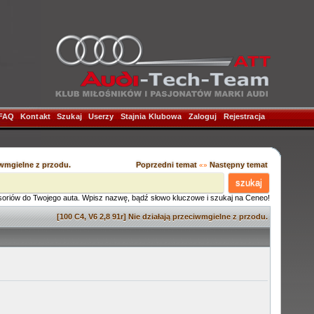
FAQ
|
Kontakt
|
Szukaj
|
Userzy
|
Stajnia Klubowa
|
Zaloguj
|
Rejestracja
|
ciwmgielne z przodu.
Poprzedni temat
Następny temat
«»
szukaj
soriów do Twojego auta. Wpisz nazwę, bądź słowo kluczowe i szukaj na Ceneo!
[100 C4, V6 2,8 91r] Nie działają przeciwmgielne z przodu.