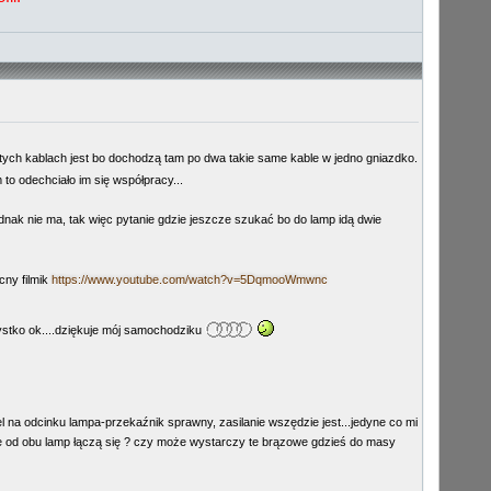
 tych kablach jest bo dochodzą tam po dwa takie same kable w jedno gniazdko.
 to odechciało im się współpracy...
dnak nie ma, tak więc pytanie gdzie jeszcze szukać bo do lamp idą dwie
cny filmik
https://www.youtube.com/watch?v=5DqmooWmwnc
szystko ok....dziękuje mój samochodziku
 na odcinku lampa-przekaźnik sprawny, zasilanie wszędzie jest...jedyne co mi
we od obu lamp łączą się ? czy może wystarczy te brązowe gdzieś do masy