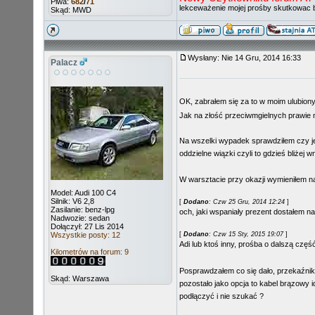
Piwa:
682
/
71
lekceważenie mojej prośby skutkowac 
Skąd: MWD
Wysłany: Nie 14 Gru, 2014 16:33
Palacz
OK, zabrałem się za to w moim ulubiony
Jak na złość przeciwmgielnych prawie ni
Na wszelki wypadek sprawdziłem czy jes
oddzielne wiązki czyli to gdzieś bliżej 
W warsztacie przy okazji wymieniłem na
Model: Audi 100 C4
Silnik: V6 2,8
[
Dodano
: Czw 25 Gru, 2014 12:24
]
Zasilanie: benz-lpg
och, jaki wspaniały prezent dostałem na 
Nadwozie: sedan
Dołączył: 27 Lis 2014
Wszystkie posty: 12
[
Dodano
: Czw 15 Sty, 2015 19:07
]
Adi lub ktoś inny, prośba o dalszą częś
Kilometrów na forum: 9
Posprawdzałem co się dało, przekaźnik 
Skąd: Warszawa
pozostało jako opcja to kabel brązowy
podłączyć i nie szukać ?