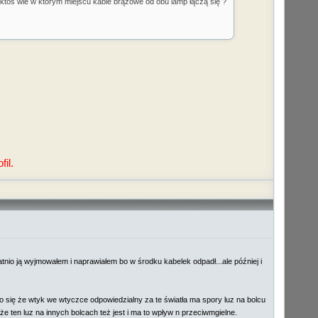
e ktoś wie w którym miejscu kable brązowe od obu lamp łączą się ?
il.
atnio ją wyjmowałem i naprawiałem bo w środku kabelek odpadł...ale później i
o się że wtyk we wtyczce odpowiedzialny za te światła ma spory luz na bolcu
że ten luz na innych bolcach też jest i ma to wpływ n przeciwmgielne.