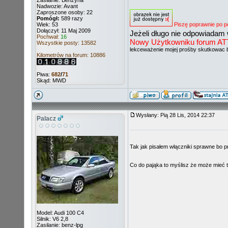
Zasilanie: Benzyna
Nadwozie: Avant
Zaproszone osoby: 22
Pomógł:
589 razy
Wiek: 53
Piszę poprawnie po p
Dołączył: 11 Maj 2009
Jeżeli długo nie odpowiadam 
Pochwał:
16
Nowy Użytkowniku forum ATT ni
Wszystkie posty: 13582
lekceważenie mojej prośby skutkowac 
Kilometrów na forum: 10886
Piwa:
682
/
71
Skąd: MWD
Wysłany: Pią 28 Lis, 2014 22:37
Palacz
Tak jak pisałem włączniki sprawne bo p
Co do pająka to myślisz że może mieć t
Model: Audi 100 C4
Silnik: V6 2,8
Zasilanie: benz-lpg