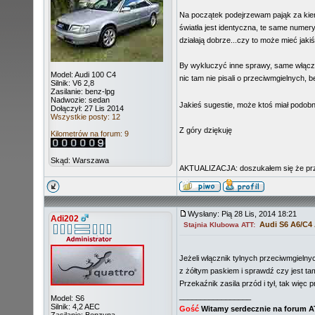
Na początek podejrzewam pająk za kier
światła jest identyczna, te same numer
działają dobrze...czy to może mieć jak
By wykluczyć inne sprawy, same włączni
Model: Audi 100 C4
nic tam nie pisali o przeciwmgielnych,
Silnik: V6 2,8
Zasilanie: benz-lpg
Nadwozie: sedan
Jakieś sugestie, może ktoś miał podob
Dołączył: 27 Lis 2014
Wszystkie posty: 12
Z góry dziękuję
Kilometrów na forum: 9
Skąd: Warszawa
AKTUALIZACJA: doszukałem się że przeka
Wysłany: Pią 28 Lis, 2014 18:21
Adi202
Audi S6 A6/C4
Stajnia Klubowa ATT:
Jeżeli włącznik tylnych przeciwmgieln
z żółtym paskiem i sprawdź czy jest t
Przekaźnik zasila przód i tył, tak więc
_________________
Model: S6
Silnik: 4,2 AEC
Gość
Witamy serdecznie na forum 