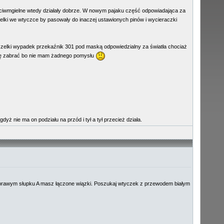
zeciwmgielne wtedy działały dobrze. W nowym pajaku część odpowiadająca za
belki we wtyczce by pasowały do inaczej ustawionych pinów i wycieraczki
 wszelki wypadek przekaźnik 301 pod maską odpowiedzialny za światła chociaż
 się zabrać bo nie mam żadnego pomysłu
 nie ma on podziału na przód i tył a tył przecież działa.
 i prawym słupku A masz łączone wiązki. Poszukaj wtyczek z przewodem białym