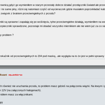
ownicą gdyż go wymieniłem w starym przestały dobrze działać przełączniki świateł ale pr
y i te same piny, różni się natomiast część od wycieraczek gdzie musiałem poprzekładać ka
iś związek z brakiem przeciwmgielnych z przodu?
ki są sprawne i zapalają się po wciśnięciu, tylne przeciwmgielne działają, wymieniłem na
 bezpieczniki sprawdzone, pozostaje mi obadać wszystko miernikiem ale nie wiem już za co
ny problem ?
źnik od przeciwmgielnych to 204 pod maską...ale wygląda na to że jest w pełni sprawny gdyż
 Avant
ych również nie uruchamia przodu, to problem masz gdzieś na połączeniu wiązki. Na lewym
am 12V (na załączonych halogenach).
 problem masz za włącznikami.
ATT