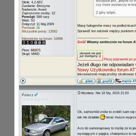
wszędzie jest...jedyne co 
Silnik: 4,2 AEC
czy może wystarczy te brą
Zasilanie: Benzyna
Nadwozie: Avant
Z góry dzięki.
Zaproszone osoby: 22
Pomógł:
589 razy
Wiek: 53
Dołączył: 11 Maj 2009
Masę halogenów masz na podłużnicach 
Pochwał:
16
Sprawdź ten odcinek między punktem
Wszystkie posty: 13582
_________________
Kilometrów na forum: 10886
Gość
Witamy serdecznie na forum 
Piwa:
682
/
71
Skąd: MWD
Piszę poprawnie po p
Jeżeli długo nie odpowiadam 
Nowy Użytkowniku forum ATT ni
lekceważenie mojej prośby skutkowac 
Wysłany: Nie 18 Sty, 2015 21:03
Palacz
Ok, samochód znów to zrobił i sam się n
tak nie działała
teraz musze wygrzeb
A co do samonaprawy to myślę że to jed
wystającym z pająka, chałupniczo to nap