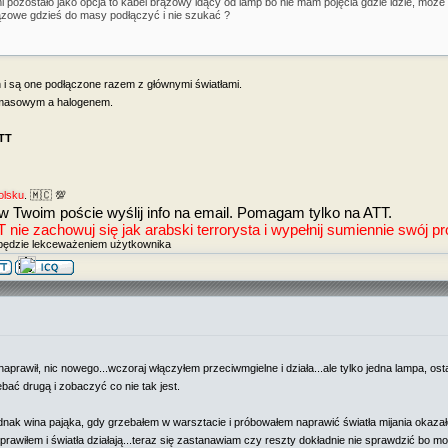
mi pozostało jako opcja to kabel brązowy idący od lamp bo nie mam pojęcia gdzie idzie, moż
zowe gdzieś do masy podłączyć i nie szukać ?
i są one podłączone razem z głównymi światłami.
 masowym a halogenem.
ATT
olsku
. 🇲🇨 💯
w Twoim poście wyślij info na email. Pomagam tylko na ATT.
e zachowuj się jak arabski terrorysta i wypełnij sumiennie swój prof
będzie lekceważeniem użytkownika
aprawił, nic nowego...wczoraj włączyłem przeciwmgielne i działa...ale tylko jedna lampa, ost
ać drugą i zobaczyć co nie tak jest.
nak wina pająka, gdy grzebałem w warsztacie i próbowałem naprawić światła mijania okazał
rawiłem i światła działają...teraz się zastanawiam czy reszty dokładnie nie sprawdzić bo mo