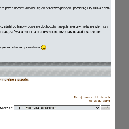
dę to przed domem dobiorę się do przeciwmgielnego i pomierzę czy działa sama
ześniej do lamp w ogóle nie dochodziło napięcie, niestety nadal nie wiem czy
adają za światła mijania a przeciwmgielne przestały działać jeszcze gdy
gim lusterku jest prawidłowe
ciwmgielne z przodu.
Dodaj temat do Ulubionych
Wersja do druku
Skocz do: