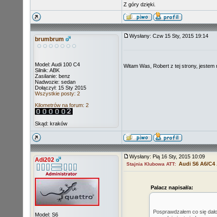
Z góry dzięki.
Wysłany: Czw 15 Sty, 2015 19:14
brumbrum
Model: Audi 100 C4
Witam Was, Robert z tej strony, jeste
Silnik: ABK
Zasilanie: benz
Nadwozie: sedan
Dołączył: 15 Sty 2015
Wszystkie posty: 2
Kilometrów na forum: 2
Skąd: kraków
Wysłany: Pią 16 Sty, 2015 10:09
Adi202
Audi S6 A6/C4
Stajnia Klubowa ATT:
Palacz napisał/a:
Posprawdzałem co się dało
Model: S6