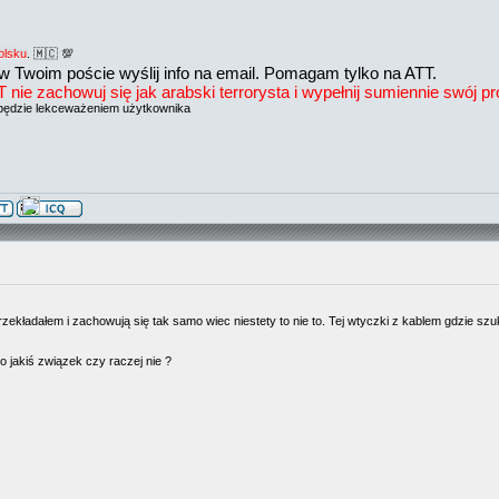
olsku
. 🇲🇨 💯
w Twoim poście wyślij info na email. Pomagam tylko na ATT.
e zachowuj się jak arabski terrorysta i wypełnij sumiennie swój prof
będzie lekceważeniem użytkownika
rzekładałem i zachowują się tak samo wiec niestety to nie to. Tej wtyczki z kablem gdzie s
o jakiś związek czy raczej nie ?