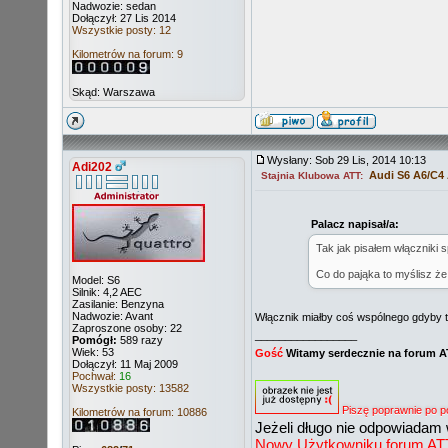
Nadwozie: sedan
Dołączył: 27 Lis 2014
Wszystkie posty: 12
Kilometrów na forum: 9
Skąd: Warszawa
Wysłany: Sob 29 Lis, 2014 10:13
Adi202
Audi S6 A6/C4
Stajnia Klubowa ATT:
Palacz napisał/a:
Tak jak pisałem włączniki 
Co do pająka to myślisz że
Model: S6
Silnik: 4,2 AEC
Zasilanie: Benzyna
Nadwozie: Avant
Włącznik miałby coś wspólnego gdyby tył
Zaproszone osoby: 22
_________________
Pomógł:
589 razy
Wiek: 53
Gość
Witamy serdecznie na forum 
Dołączył: 11 Maj 2009
Pochwał:
16
Wszystkie posty: 13582
Piszę poprawnie po p
Kilometrów na forum: 10886
Jeżeli długo nie odpowiadam 
Nowy Użytkowniku forum ATT ni