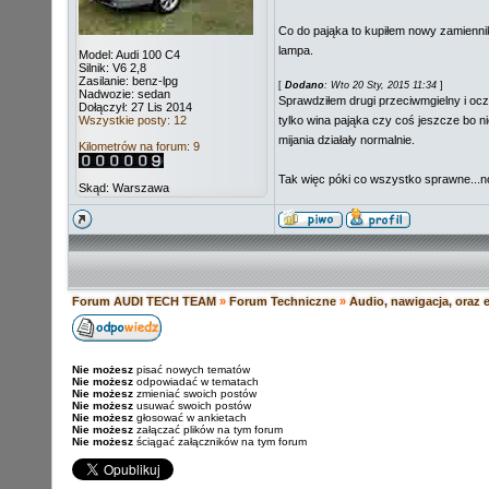
Co do pająka to kupiłem nowy zamiennik
lampa.
Model: Audi 100 C4
Silnik: V6 2,8
Zasilanie: benz-lpg
[
Dodano
: Wto 20 Sty, 2015 11:34
]
Nadwozie: sedan
Sprawdziłem drugi przeciwmgielny i ocz
Dołączył: 27 Lis 2014
Wszystkie posty: 12
tylko wina pająka czy coś jeszcze bo n
mijania działały normalnie.
Kilometrów na forum: 9
Tak więc póki co wszystko sprawne...n
Skąd: Warszawa
Forum AUDI TECH TEAM
»
Forum Techniczne
»
Audio, nawigacja, oraz e
Nie możesz
pisać nowych tematów
Nie możesz
odpowiadać w tematach
Nie możesz
zmieniać swoich postów
Nie możesz
usuwać swoich postów
Nie możesz
głosować w ankietach
Nie możesz
załączać plików na tym forum
Nie możesz
ściągać załączników na tym forum