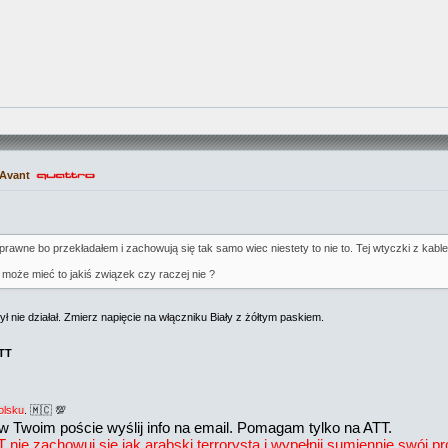
 Avant
sprawne bo przekładałem i zachowują się tak samo wiec niestety to nie to. Tej wtyczki z ka
 może mieć to jakiś związek czy raczej nie ?
 nie działał. Zmierz napięcie na włączniku Biały z żółtym paskiem.
ATT
olsku
. 🇲🇨 💯
w Twoim poście wyślij info na email. Pomagam tylko na ATT.
e zachowuj się jak arabski terrorysta i wypełnij sumiennie swój prof