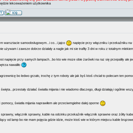
będzie lekceważeniem użytkownika
m warsztacie samoobsługowym...i co...i jajco
napięcie przy włączniku i przekaźniku na
e używam i zawsze dobrze działały a nagle jak mi sie trafiły 3 dni w roku z totalnym mlekiem
t napięcie przy samych lampach...bo kto wie moze obie żarówki na raz się przepaliły ale je
wnętrza nawaliło
grzewnicę bo ledwo grzało, trochę z tym roboty ale jak byś ktoś chciał to polecam ten pomo
święta...przestały działać światła mijania i nie wiadomo dlaczego, długi działają i ogólnie w
ć pomocy, światła mijania naprawiłem ale przeciwmgielne dalej oporne
sprawny, włącznik sprawny, kable na odcinku przekaźnik-włącznik sprawne oraz żółty kabel
 idący od lamp bo nie mam pojęcia gdzie idzie, może ktoś wie w którym miejscu kable brązo