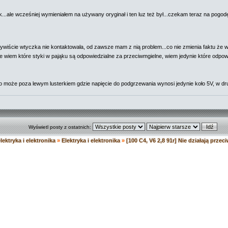
...ale wcześniej wymieniałem na używany oryginał i ten luz też był...czekam teraz na pogo
ywiście wtyczka nie kontaktowała, od zawsze mam z nią problem...co nie zmienia faktu że wc
ie wiem które styki w pająku są odpowiedzialne za przeciwmgielne, wiem jedynie które odpowi
o może poza lewym lusterkiem gdzie napięcie do podgrzewania wynosi jedynie koło 5V, w dru
Wyświetl posty z ostatnich:
lektryka i elektronika
»
Elektryka i elektronika
»
[100 C4, V6 2,8 91r] Nie działają prze