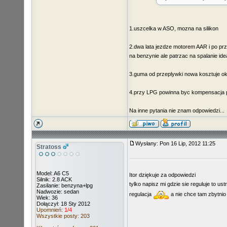
1.uszcelka w ASO, mozna na silikon
2.dwa lata jezdze motorem AAR i po prze
na benzynie ale patrzac na spalanie ide
3.guma od przeplywki nowa kosztuje oko
4.przy LPG powinna byc kompensacja pa
Na inne pytania nie znam odpowiedzi...
Wysłany: Pon 16 Lip, 2012 11:25
Stratoss
Model: A6 C5
Itor dziękuje za odpowiedzi
Silnik: 2.8 ACK
tylko napisz mi gdzie sie reguluje to u
Zasilanie: benzyna+lpg
Nadwozie: sedan
regulacja
a nie chce tam zbytni
Wiek: 36
Dołączył: 18 Sty 2012
Upomnień:
1/4
Wszystkie posty: 203