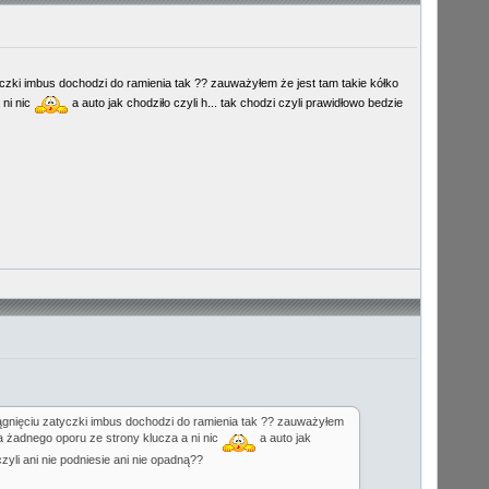
zki imbus dochodzi do ramienia tak ?? zauważyłem że jest tam takie kółko
 ni nic
a auto jak chodziło czyli h... tak chodzi czyli prawidłowo bedzie
gnięciu zatyczki imbus dochodzi do ramienia tak ?? zauważyłem
a żadnego oporu ze strony klucza a ni nic
a auto jak
zyli ani nie podniesie ani nie opadną??