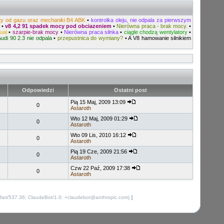
sty od gazu oraz mechaniki B4 ABK
•
kontrolka oleju, nie odpala za pierwszym
o
•
v8 4,2 91 spadek mocy pod obciazeniem
•
Nierówna praca - brak mocy.
•
ual
•
szarpie-brak mocy
•
Nierówna praca silnka
•
ciągle chodzą wentylatory
•
Audi 90 2.3 nie odpala
•
przepustnica do wymiany?
•
A V8 hamowanie silnikiem
Odpowiedzi
Ostatni post
Pią 15 Maj, 2009 13:09
0
Astaroth
Wto 12 Maj, 2009 01:29
0
Astaroth
Wto 09 Lis, 2010 16:12
0
Astaroth
Pią 19 Cze, 2009 21:56
0
Astaroth
Czw 22 Paź, 2009 17:38
0
Astaroth
fari/537.36; ClaudeBot/1.0; +claudebot@anthropic.com)
]