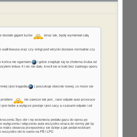
ie dostało gigant luzów
teraz tak, będę wymieniał całą
e walił lewusa oraz czy oringi pod wtryski dostane normalnie czy
do końca nie ogarniam
i gdzie znajduje się ta cholerna śruba od
yłem imbus 4 i nic nie dało, krecił sie w koło bez żadnego oporu
niej i jest tragedia
) poszukuje obecnie nowej, co może sie
ć problem
nie zawsze tak jest , rano odpale auto przezuce
 i jest bebe a wyłącze postoje i jest cacy a czasami odpale i od
roczeniu 3tys obr i np wcisnieciu pedału gazu do oprou po
gu po wyłączeniu i włączeniu auta wszystko wraca do normy jak by
do maks otwarcia przepustnicy sie dzieje a jak pedał wciskam
ło wszystko oki to samo na PB i LPG