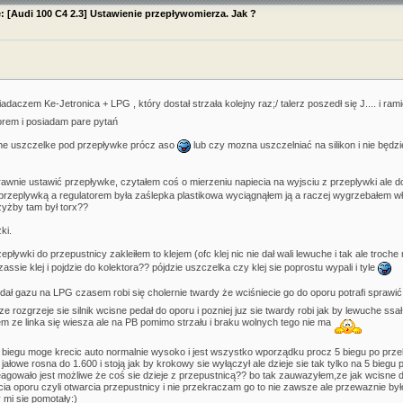
: [Audi 100 C4 2.3] Ustawienie przepływomierza. Jak ?
aczem Ke-Jetronica + LPG , który dostał strzała kolejny raz;/ talerz poszedł się J.... i ram
orem i posiadam pare pytań
ane uszczelke pod przepływke prócz aso
lub czy mozna uszczelniać na silikon i nie będzi
rawnie ustawić przepływke, czytałem coś o mierzeniu napiecia na wyjsciu z przeplywki ale 
 przeplywką a regulatorem była zaślepka plastikowa wyciągnąłem ją a raczej wygrzebałem włoż
zyżby tam był torx??
ki.
ływki do przepustnicy zakleiłem to klejem (ofc klej nic nie dał wali lewuche i tak ale troche m
ssie klej i pojdzie do kolektora?? pójdzie uszczelka czy klej sie poprostu wypali i tyle
dał gazu na LPG czasem robi się cholernie twardy że wciśniecie go do oporu potrafi sprawi
ze rozgrzeje sie silnik wcisne pedał do oporu i pozniej juz sie twardy robi jak by lewuche ssał
m ze linka się wiesza ale na PB pomimo strzału i braku wolnych tego nie ma
iegu moge krecic auto normalnie wysoko i jest wszystko wporządku procz 5 biegu po przek
jałowe rosna do 1.600 i stoją jak by krokowy sie wyłączył ale dzieje sie tak tylko na 5 bie
reagowało jest możliwe że coś sie dzieje z przepustnicą?? bo tak zauwazyłem,ze jak wcisne 
ia oporu czyli otwarcia przepustnicy i nie przekraczam go to nie zawsze ale przewaznie by
mi sie pomotały:)