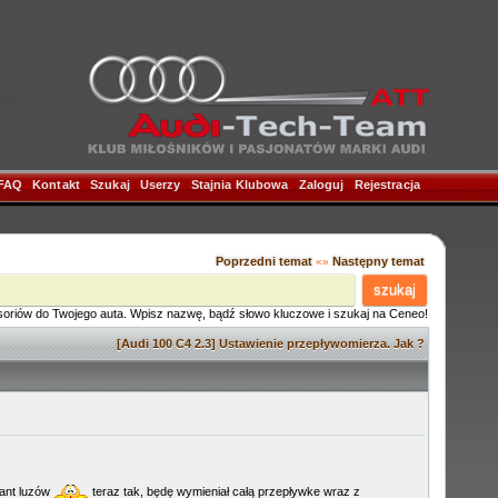
FAQ
|
Kontakt
|
Szukaj
|
Userzy
|
Stajnia Klubowa
|
Zaloguj
|
Rejestracja
|
Poprzedni temat
Następny temat
«»
szukaj
soriów do Twojego auta. Wpisz nazwę, bądź słowo kluczowe i szukaj na Ceneo!
[Audi 100 C4 2.3] Ustawienie przepływomierza. Jak ?
gant luzów
teraz tak, będę wymieniał całą przepływke wraz z