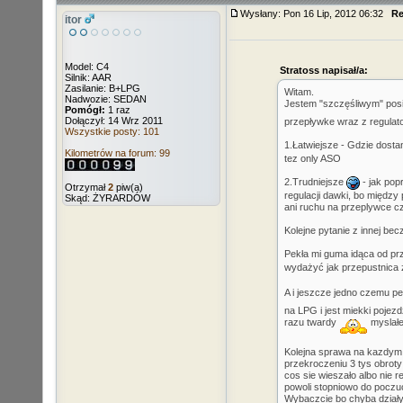
Wysłany: Pon 16 Lip, 2012 06:32
Re
itor
Model: C4
Stratoss napisał/a:
Silnik: AAR
Zasilanie: B+LPG
Witam.
Nadwozie: SEDAN
Jestem "szczęśliwym" posiad
Pomógł:
1 raz
Dołączył: 14 Wrz 2011
przepływke wraz z regulat
Wszystkie posty: 101
1.Łatwiejsze - Gdzie dost
Kilometrów na forum: 99
tez only ASO
2.Trudniejsze
- jak pop
Otrzymał
2
piw(a)
regulacji dawki, bo między
Skąd: ŻYRARDÓW
ani ruchu na przeplywce c
Kolejne pytanie z innej becz
Pekła mi guma idąca od przep
wydażyć jak przepustnica za
A i jeszcze jedno czemu pe
na LPG i jest miekki pojezd
razu twardy
myslałe
Kolejna sprawa na kazdym b
przekroczeniu 3 tys obroty 
cos sie wieszało albo nie 
powoli stopniowo do poczuc
Wybaczcie bo chyba działy 