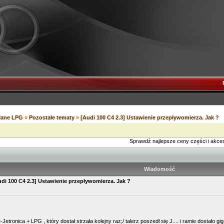
ilane LPG
»
Pozostałe tematy
»
[Audi 100 C4 2.3] Ustawienie przepływomierza. Jak ?
Sprawdź najlepsze ceny części i akce
Wiadomość
udi 100 C4 2.3] Ustawienie przepływomierza. Jak ?
ronica + LPG , który dostał strzała kolejny raz;/ talerz poszedł się J.... i ramie dostało gi