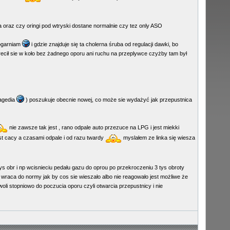
sa oraz czy oringi pod wtryski dostane normalnie czy tez only ASO
 ogarniam
i gdzie znajduje się ta cholerna śruba od regulacji dawki, bo
recił sie w koło bez żadnego oporu ani ruchu na przeplywce czyżby tam był
ragedia
) poszukuje obecnie nowej, co może sie wydażyć jak przepustnica
nie zawsze tak jest , rano odpale auto przezuce na LPG i jest miekki
jest cacy a czasami odpale i od razu twardy
myslałem ze linka się wiesza
 obr i np wcisnieciu pedału gazu do oprou po przekroczeniu 3 tys obroty
ko wraca do normy jak by cos sie wieszało albo nie reagowało jest możliwe że
li stopniowo do poczucia oporu czyli otwarcia przepustnicy i nie