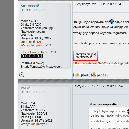
Wysłany: Pon 16 Lip, 2012 13:47
Stratoss
Model: A6 C5
Tak jak było napewno nie
zdaje sobi
Silnik: 2.8 ACK
otwór na klucz imbusowy wkładając go t
Zasilanie: benzyna+lpg
Nadwozie: sedan
wtedy gdy odpene wtyczke regulatora i a
Wiek: 36
Dołączył: 18 Sty 2012
Upomnień:
1/4
Itor tak dla pewności rozmawiamy o wty
Wszystkie posty: 203
Kilometrów na forum: 201
Postawił
4
piw(a)
http://zapodaj.net/3a4417a11756f.jpg.ht
Skąd: Tomaszów Mazowiecki
Wysłany: Pon 16 Lip, 2012 18:54
itor
Model: C4
Stratoss napisał/a:
Silnik: AAR
Zasilanie: B+LPG
Tak jak było napewno nie
Nadwozie: SEDAN
że jest tam takie kółko otw
Pomógł:
1 raz
Dołączył: 14 Wrz 2011
chodziło czyli h... tak cho
Wszystkie posty: 101
Itor tak dla pewności rozm