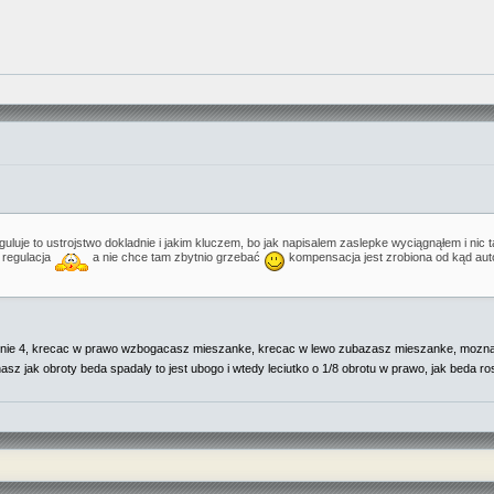
eguluje to ustrojstwo dokladnie i jakim kluczem, bo jak napisalem zaslepke wyciągnąłem i nic
 regulacja
a nie chce tam zbytnio grzebać
kompensacja jest zrobiona od kąd auto
nie 4, krecac w prawo wzbogacasz mieszanke, krecac w lewo zubazasz mieszanke, mozna to
asz jak obroty beda spadaly to jest ubogo i wtedy leciutko o 1/8 obrotu w prawo, jak beda ros