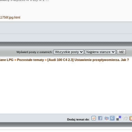
1756f.jpg.html
Wyświetl posty z ostatnich:
ilane LPG
»
Pozostałe tematy
»
[Audi 100 C4 2.3] Ustawienie przepływomierza. Jak ?
Dodaj temat do: