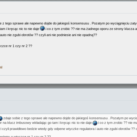
e z tego sprawe ale napewno dojde do jakiegoś konsensusu . Pozatym po wyciągnięciu zatyc
am i kręcąc nic to nie daje
i co z tym zrobic ?? nie ma żadnego oporu ze strony klucza a
uto nie zgubi obrotów ?? czyli ani nie podniesie ani nie opadną??
czce nr 1 czy nr 2 ??
ml
zdaje sobie z tego sprawe ale napewno dojde do jakiegoś konsensusu . Pozatym po wycią
ór na klucz imbusowy wkładając go tam i kręcąc nic to nie daje
i co z tym zrobic ?? nie m
dzi czyli prawidłowo bedzie wtedy gdy odpene wtyczke regulatora i auto nie zgubi obrotów ?? c
awiamy o wtyczce nr 1 czy nr 2 ??