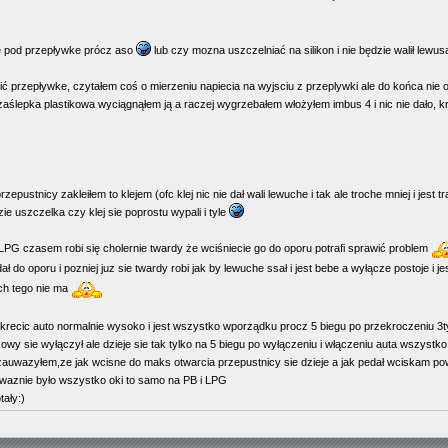
ke pod przepływke prócz aso
lub czy mozna uszczelniać na silikon i nie będzie walił lewu
ić przepływke, czytałem coś o mierzeniu napiecia na wyjsciu z przeplywki ale do końca nie
aślepka plastikowa wyciągnąłem ją a raczej wygrzebałem włożyłem imbus 4 i nic nie dało, k
pustnicy zakleiłem to klejem (ofc klej nic nie dał wali lewuche i tak ale troche mniej i jest t
zie uszczelka czy klej sie poprostu wypali i tyle
LPG czasem robi się cholernie twardy że wciśniecie go do oporu potrafi sprawić problem
ał do oporu i pozniej juz sie twardy robi jak by lewuche ssał i jest bebe a wyłącze postoje i 
ch tego nie ma
ecic auto normalnie wysoko i jest wszystko wporządku procz 5 biegu po przekroczeniu 3tys
okowy sie wyłączył ale dzieje sie tak tylko na 5 biegu po wyłączeniu i włączeniu auta wszyst
 zauwazyłem,ze jak wcisne do maks otwarcia przepustnicy sie dzieje a jak pedał wciskam powo
waznie było wszystko oki to samo na PB i LPG
ały:)