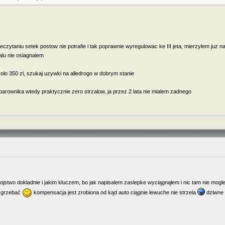
czytaniu setek postow nie potrafie i tak poprawnie wyregulowac ke III jeta, mierzylem juz 
alu nie osiagnalem
lo 350 zl, szukaj uzywki na alledrogo w dobrym stanie
rownika wtedy praktycznie zero strzalow, ja przez 2 lata nie mialem zadnego
strojstwo dokladnie i jakim kluczem, bo jak napisalem zaslepke wyciągnąłem i nic tam nie mog
o grzebać
kompensacja jest zrobiona od kąd auto ciągnie lewuche nie strzela
dziwne 