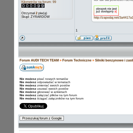
Kilometrów na forum: 99
Otrzymał
2
piw(a)
Skąd: ŻYRARDÓW
http://zapodaj.net/3a4417a1
1
Forum AUDI TECH TEAM
»
Forum Techniczne
»
Silniki benzynowe i zas
Nie możesz
pisać nowych tematów
Nie możesz
odpowiadać w tematach
Nie możesz
zmieniać swoich postów
Nie możesz
usuwać swoich postów
Nie możesz
głosować w ankietach
Nie możesz
załączać plików na tym forum
Nie możesz
ściągać załączników na tym forum