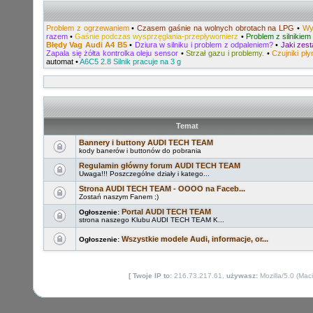
Problem z ogrzewaniem
•
Czasem gaśnie na wolnych obrotach na LPG
•
Wy
razem
•
Gaśnie podczas wysprzęglania-przepływomierz
•
Problem z silnikiem
Błędy Vag Audi A4 B5
•
Dziura w silniku i problem z odpaleniem?
•
Jaki zes
Zapala się żółta kontrolka oleju sensor
•
Strzał gazu i problemy.
•
Czujniki pł
automat
•
A6C5 2.8 Silnik pracuje na 3 g
Temat
Bannery i buttony AUDI TECH TEAM
kody banerów i buttonów do pobrania
Regulamin główny forum AUDI TECH TEAM
Uwaga!!! Poszczególne działy i katego...
Strona AUDI TECH TEAM - OOOO na Faceb...
Zostań naszym Fanem ;)
Portal AUDI TECH TEAM
Ogłoszenie:
strona naszego Klubu AUDI TECH TEAM K...
Wszystkie modele Audi, informacje, or...
Ogłoszenie:
[ Twoje IP to:
216.73.217.61,
używasz:
Mozilla/5.0 (Mac