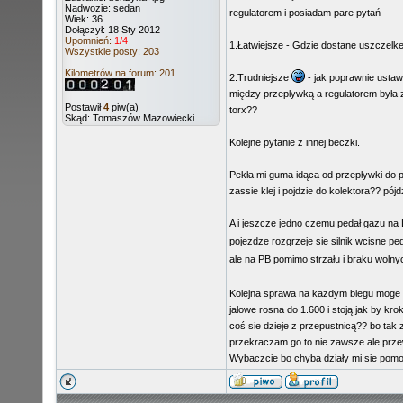
Nadwozie: sedan
regulatorem i posiadam pare pytań
Wiek: 36
Dołączył: 18 Sty 2012
Upomnień:
1/4
1.Łatwiejsze - Gdzie dostane uszczel
Wszystkie posty: 203
Kilometrów na forum: 201
2.Trudniejsze
- jak poprawnie ustaw
między przeplywką a regulatorem była z
Postawił
4
piw(a)
torx??
Skąd: Tomaszów Mazowiecki
Kolejne pytanie z innej beczki.
Pekła mi guma idąca od przepływki do prze
zassie klej i pojdzie do kolektora?? pójd
A i jeszcze jedno czemu pedał gazu na 
pojezdze rozgrzeje sie silnik wcisne ped
ale na PB pomimo strzału i braku wolny
Kolejna sprawa na kazdym biegu moge kr
jałowe rosna do 1.600 i stoją jak by kr
coś sie dzieje z przepustnicą?? bo tak
przekraczam go to nie zawsze ale prze
Wybaczcie bo chyba działy mi sie pomot