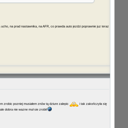
na ucho, na prad nastawnika, na AFR, co prawda auto jezdzi poprawnie juz teraz
lem zrobic pozniej musiałem znów tą dziure zalepic
i tak zakończyła się
ale dobra nie wazne muł sie zrobił