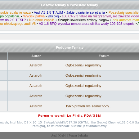
Losowe tematy » Pozostałe tematy
sokie spalanie gazu
•
Audi A3 1.8 T AUM - Jakie ciśnienie sprężania
•
Poszukuję specjali
 po odpaleniu.
•
Wyciek paliwa
•
jaki olej
•
100 C4 2.3 faluje na rozgrzanym, nie zawsze vide
taw do 2,0 TFSI ?
•
NIe chce zapalić
•
Szarpie lewarkiem zmiany biegow
•
abk automat-man
ynu chłodzącego audi V8
•
A3 1.6 BFQ wysoka temperatura silnika wody 102-103 stopnie
•
Podobne Tematy
Autor
Forum
Astaroth
Ogłoszenia i regulaminy
Astaroth
Ogłoszenia i regulaminy
Astaroth
Ogłoszenia i regulaminy
Astaroth
Ogłoszenia i regulaminy
Astaroth
Tylko prawdziwe samochody..
Forum w wersji Lo-Fi dla PDA/GSM
intosh; Intel Mac OS X 10_15_7) AppleWebKit/537.36 (KHTML, like Gecko) Chrome/131.0.0.0 Sa
Pamiętaj, że w internecie nikt nie jest anonimowy.
Audi Klub
| |
Forum bulterier