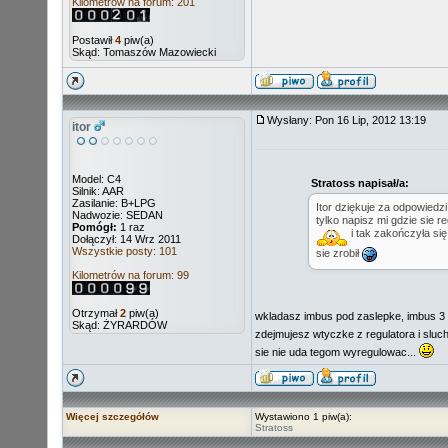
Kilometrów na forum: 201
Postawił
4
piw(a)
Skąd: Tomaszów Mazowiecki
Wysłany: Pon 16 Lip, 2012 13:19
itor
Model: C4
Stratoss napisał/a:
Silnik: AAR
Zasilanie: B+LPG
Itor dziękuje za odpowiedzi
Nadwozie: SEDAN
tylko napisz mi gdzie sie r
Pomógł:
1 raz
i tak zakończyła się
Dołączył: 14 Wrz 2011
Wszystkie posty: 101
sie zrobił
Kilometrów na forum: 99
Otrzymał
2
piw(a)
wkladasz imbus pod zaslepke, imbus 3 
Skąd: ŻYRARDÓW
zdejmujesz wtyczke z regulatora i sluch
sie nie uda tegom wyregulowac...
Więcej szczegółów
Wystawiono 1 piw(a):
Stratoss