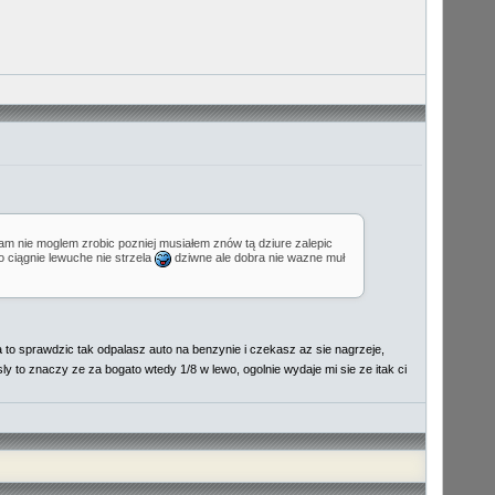
 tam nie moglem zrobic pozniej musiałem znów tą dziure zalepic
 ciągnie lewuche nie strzela
dziwne ale dobra nie wazne muł
 sprawdzic tak odpalasz auto na benzynie i czekasz az sie nagrzeje,
ly to znaczy ze za bogato wtedy 1/8 w lewo, ogolnie wydaje mi sie ze itak ci