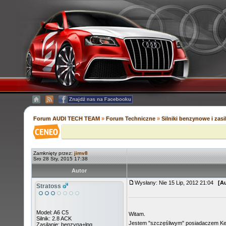
Forum AUDI TECH TEAM
»
Forum Techniczne
»
Silniki benzynowe i zas
Zamknięty przez:
jimv8
Sro 28 Sty, 2015 17:38
Autor
Wysłany: Nie 15 Lip, 2012 21:04
[A
Stratoss
Model: A6 C5
Witam.
Silnik: 2.8 ACK
Jestem "szczęśliwym" posiadaczem Ke-Jet
Zasilanie: benzyna+lpg