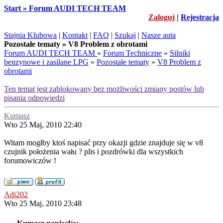
Start » Forum AUDI TECH TEAM
Zaloguj
|
Rejestracja
Stajnia Klubowa
|
Kontakt
|
FAQ
|
Szukaj
|
Nasze auta
Pozostałe tematy » V8 Problem z obrotami
Forum AUDI TECH TEAM
»
Forum Techniczne
»
Silniki
benzynowe i zasilane LPG
»
Pozostałe tematy
»
V8 Problem z
obrotami
Ten temat jest zablokowany bez możliwości zmiany postów lub
pisania odpowiedzi
Kumasz
Wto 25 Maj, 2010 22:40
Witam mogłby ktoś napisać przy okazji gdzie znajduje się w v8
czujnik położenia wału ? plis i pozdrówki dla wszystkich
forumowiczów !
Adi202
Wto 25 Maj, 2010 23:48