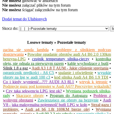
Nie możesz
głosować w ankietach
Nie możesz
załączać plików na tym forum
Nie możesz
ściągać załączników na tym forum
Dodaj temat do Ulubionych
Skocz do:
Losowe tematy » Pozostałe tematy
zacina się sonda lambda
•
problemy z silnikiem podczas
dogrzewania
•
Powolne opadanie obrotów audi A4 B6 2.0 130km
benzyna-LPG
•
czujnik temperatury silnika-cieczy
•
kontrolka
oleju, nie odpala za pierwszym razem
•
kable wychodzace z butli
•
Silnik 1.8 a gaz
•
Audi A3 1.8 T AUM - Jakie ciśnienie sprężania
•
ogranicznik prędkości - A6 C5
•
spalanie i oświetlenie
•
wysokie
obroty na lpg w audi 100 c3
•
kod silnika Audi A4 B6 1.9 TDI
•
Co i kiedy wymienić...??? AUDI A3 8L1
•
wtrysk k jetronic
•
Podpięcie gazu pod komputer w Audi A6?? Precyzyjny wskaźnik?
•
Czy taka sekwencja LPG jest ok?
•
Wymiana poduszek silnika-
rady
•
Skaczące obroty
•
Program do Autogazu
•
Problem z
wolnymi obrotami
•
Zawieszające sie obroty na beznynie
•
Audi
V8 - jaka maksymalna pojemność butli LPG w koło
•
Strzał gazu i
problemy.
•
Audi a4 b6 1.8t 169KM bierze olej
•
Wymiana
rozrządu - pytania
•
Audi 90 2.3 nie odpala
•
oznaczenie silnika ?
•