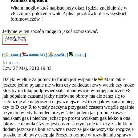
Kumasz napisał/a:
Witam mogłby ktoś napisać przy okazji gdzie znajduje się w
v8 czujnik położenia wału ? plis i pozdrówki dla wszystkich
forumowiczów !
Jedynie w ten sposób mogę to jakoś zobrazować.
Kumasz
Czw 27 Maj, 2010 19:33
Dzięki wielkie za pomoc to forum jest wspaniałe
Mam takie
jeszcze jedno pytanie nie wiem czy zakładać nowy watek czy może
ktos by mi tutaj podpowiedział a mianowicie w mojej audiczce v8
jak odpalam czasami jakby nierówne obroty ma ale zaraz się to
stabilizuje ale najgorsze i najwazniejsze jest to ze jak wczucam bieg
czy to D czy R to wtedy zaczyna przygasać czasem wogóle zgaśnie
trzymam wtedy hamulec oczywiście i potem jak probuje ruszyc
naciskam gaz i niechce jechac po prostu wciskam gaz lekko a ona
jakby sie dławiła Czy to jest coś ze skrzynią nie tak czy z silnikiem i
dodam jeszcze na koniec wazna rzecz ze jak sie wszystko rozgrzeje
troszke to objawy ustepuja Prosze o pomoc w rozwiklaniu sprawy