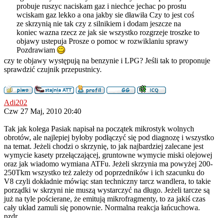
probuje ruszyc naciskam gaz i niechce jechac po prostu
wciskam gaz lekko a ona jakby sie dławiła Czy to jest coś
ze skrzynią nie tak czy z silnikiem i dodam jeszcze na
koniec wazna rzecz ze jak sie wszystko rozgrzeje troszke to
objawy ustepuja Prosze o pomoc w rozwiklaniu sprawy
Pozdrawiam
czy te objawy występują na benzynie i LPG? Jeśli tak to proponuje
sprawdzić czujnik przepustnicy.
Adi202
Czw 27 Maj, 2010 20:40
Tak jak kolega Pasiak napisał na początek mikrostyk wolnych
obrotów, ale najlepiej byłoby podłączyć się pod diagnozę i wszystko
na temat. Jeżeli chodzi o skrzynię, to jak najbardziej zalecane jest
wymycie kasety przełączającej, gruntowne wymycie miski olejowej
oraz jak wiadomo wymiana ATFu. Jeżeli skrzynia ma powyżej 200-
250Tkm wszystko też zależy od poprzedników i ich szacunku do
V8 czyli dokładnie mówiąc stan techniczny tarcz wandlera, to takie
porządki w skrzyni nie muszą wystarczyć na długo. Jeżeli tarcze są
już na tyle pościerane, że emitują mikrofragmenty, to za jakiś czas
cały układ zamuli się ponownie. Normalna reakcja łańcuchowa.
pzdr