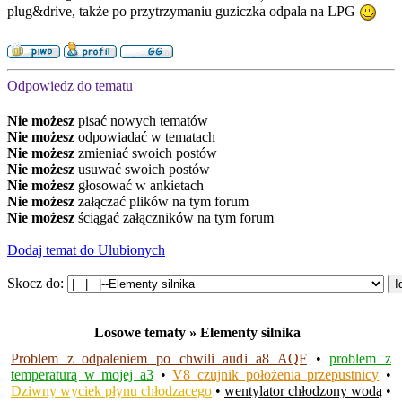
plug&drive, także po przytrzymaniu guziczka odpala na LPG
Odpowiedz do tematu
Nie możesz
pisać nowych tematów
Nie możesz
odpowiadać w tematach
Nie możesz
zmieniać swoich postów
Nie możesz
usuwać swoich postów
Nie możesz
głosować w ankietach
Nie możesz
załączać plików na tym forum
Nie możesz
ściągać załączników na tym forum
Dodaj temat do Ulubionych
Skocz do:
Losowe tematy » Elementy silnika
Problem z odpaleniem po chwili audi a8 AQF
•
problem z
temperaturą w mojej a3
•
V8 czujnik położenia przepustnicy
•
Dziwny wyciek płynu chłodzacego
•
wentylator chłodzony wodą
•