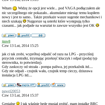
Witam
Widzę że opcji jest wiele... pod VAGA podłączałem ale
nic szczególnego nie pokazało.. akumulator miesiąc temu kupiłem
nowy i jest to samo.. Także przekaże wasze sugestie mechanikowi i
niech szukają
Najgorsze są usterki które występują tylko
czasami... jak podjade na warsztat to zawsze wszystko jest OK
jimv8
Czw 13 Lut, 2014 15:25
jak ci tak zrobi, wypróbuj odpalić od razu na LPG - przyciśnij
przycisk centralki, trzymając przekręć kluczyk i odpal (podaj typ
sterownika, to potwierdzę).
Gdy zaskoczy od strzała - pompa paliwa, jej przekaźnik itd....
Gdy nie odpali - czujnik wału, czujnik temp cieczy, dziurawa
instalacja LPG itd....
pawel20053
Czw 13 Lut, 2014 15:37
Genialne
I tak właśnie bede musiał zrobić, mam instalke BRC