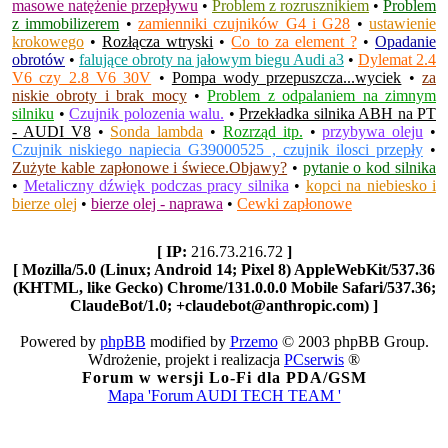
masowe natężenie przepływu
•
Problem z rozrusznikiem
•
Problem
z immobilizerem
•
zamienniki czujników G4 i G28
•
ustawienie
krokowego
•
Rozłącza wtryski
•
Co to za element ?
•
Opadanie
obrotów
•
falujące obroty na jałowym biegu Audi a3
•
Dylemat 2.4
V6 czy 2.8 V6 30V
•
Pompa wody przepuszcza...wyciek
•
za
niskie obroty i brak mocy
•
Problem z odpalaniem na zimnym
silniku
•
Czujnik polozenia walu.
•
Przekładka silnika ABH na PT
- AUDI V8
•
Sonda lambda
•
Rozrząd itp.
•
przybywa oleju
•
Czujnik niskiego napiecia G39000525 , czujnik ilosci przepły
•
Zużyte kable zapłonowe i świece.Objawy?
•
pytanie o kod silnika
•
Metaliczny dźwięk podczas pracy silnika
•
kopci na niebiesko i
bierze olej
•
bierze olej - naprawa
•
Cewki zapłonowe
[ IP:
216.73.216.72
]
[ Mozilla/5.0 (Linux; Android 14; Pixel 8) AppleWebKit/537.36
(KHTML, like Gecko) Chrome/131.0.0.0 Mobile Safari/537.36;
ClaudeBot/1.0; +claudebot@anthropic.com) ]
Powered by
phpBB
modified by
Przemo
© 2003 phpBB Group.
Wdrożenie, projekt i realizacja
PCserwis
®
Forum w wersji Lo-Fi dla PDA/GSM
Mapa 'Forum AUDI TECH TEAM '