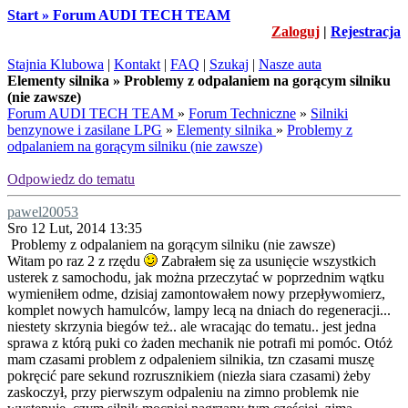
Start » Forum AUDI TECH TEAM
Zaloguj
|
Rejestracja
Stajnia Klubowa
|
Kontakt
|
FAQ
|
Szukaj
|
Nasze auta
Elementy silnika » Problemy z odpalaniem na gorącym silniku
(nie zawsze)
Forum AUDI TECH TEAM
»
Forum Techniczne
»
Silniki
benzynowe i zasilane LPG
»
Elementy silnika
»
Problemy z
odpalaniem na gorącym silniku (nie zawsze)
Odpowiedz do tematu
pawel20053
Sro 12 Lut, 2014 13:35
Problemy z odpalaniem na gorącym silniku (nie zawsze)
Witam po raz 2 z rzędu
Zabrałem się za usunięcie wszystkich
usterek z samochodu, jak można przeczytać w poprzednim wątku
wymieniłem odme, dzisiaj zamontowałem nowy przepływomierz,
komplet nowych hamulców, lampy lecą na dniach do regeneracji...
niestety skrzynia biegów też.. ale wracając do tematu.. jest jedna
sprawa z którą puki co żaden mechanik nie potrafi mi pomóc. Otóż
mam czasami problem z odpaleniem silnikia, tzn czasami muszę
pokręcić pare sekund rozrusznikiem (niezła siara czasami) żeby
zaskoczył, przy pierwszym odpaleniu na zimno problemk nie