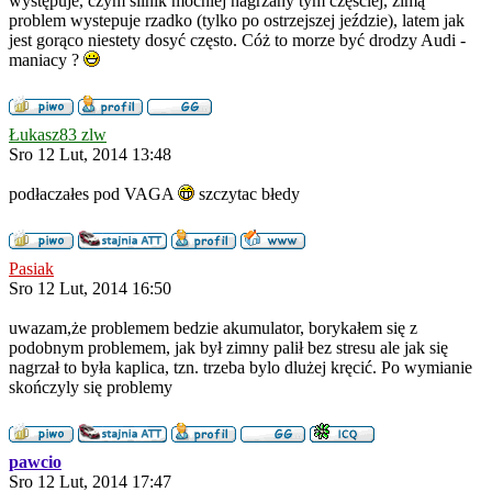
występuje, czym silnik mocniej nagrzany tym częściej, zimą
problem wystepuje rzadko (tylko po ostrzejszej jeździe), latem jak
jest gorąco niestety dosyć często. Cóż to morze być drodzy Audi -
maniacy ?
Łukasz83 zlw
Sro 12 Lut, 2014 13:48
podłaczałes pod VAGA
szczytac błedy
Pasiak
Sro 12 Lut, 2014 16:50
uwazam,że problemem bedzie akumulator, borykałem się z
podobnym problemem, jak był zimny palił bez stresu ale jak się
nagrzał to była kaplica, tzn. trzeba bylo dlużej kręcić. Po wymianie
skończyly się problemy
pawcio
Sro 12 Lut, 2014 17:47