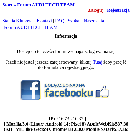
Start » Forum AUDI TECH TEAM
Zaloguj
|
Rejestracja
Stajnia Klubowa
|
Kontakt
|
FAQ
|
Szukaj
|
Nasze auta
Forum AUDI TECH TEAM
Informacja
Dostęp do tej części forum wymaga zalogowania się.
Jeżeli nie jesteś jeszcze zarejestrowany, kliknij
Tutaj
żeby przejść
do formularza rejestracyjnego.
[ IP:
216.73.216.37
]
[ Mozilla/5.0 (Linux; Android 14; Pixel 8) AppleWebKit/537.36
(KHTML, like Gecko) Chrome/131.0.0.0 Mobile Safari/537.36;