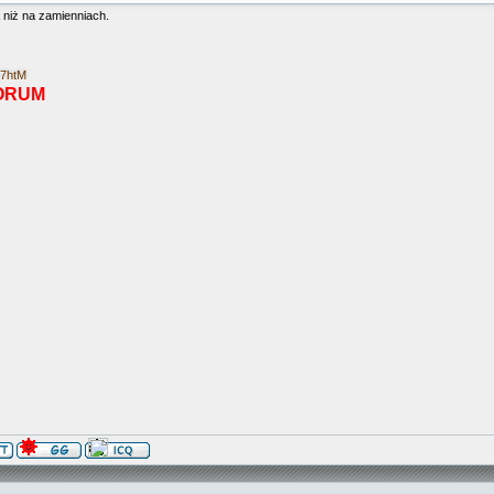
 niż na zamienniach.
E7htM
ORUM