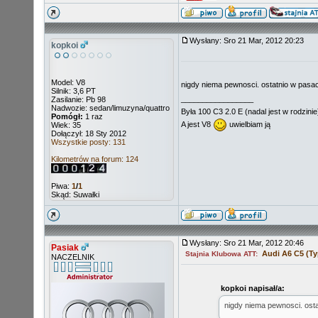
Wysłany: Sro 21 Mar, 2012 20:23
kopkoi
Model: V8
nigdy niema pewnosci. ostatnio w pasa
Silnik: 3,6 PT
_________________
Zasilanie: Pb 98
Nadwozie: sedan/limuzyna/quattro
Była 100 C3 2.0 E (nadal jest w rodzinie
Pomógł:
1 raz
A jest V8
uwielbiam ją
Wiek: 35
Dołączył: 18 Sty 2012
Wszystkie posty: 131
Kilometrów na forum: 124
Piwa:
1
/
1
Skąd: Suwałki
Wysłany: Sro 21 Mar, 2012 20:46
Pasiak
Audi A6 C5 (Ty
Stajnia Klubowa ATT:
NACZELNIK
kopkoi napisał/a:
nigdy niema pewnosci. ost