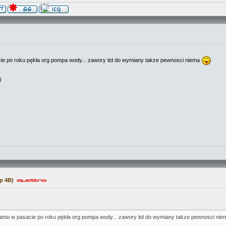
cie po roku pękła org pompa wody... zawory itd do wymiany takze pewnosci niema
)
p 4B)
atnio w pasacie po roku pękła org pompa wody... zawory itd do wymiany takze pewnosci ni