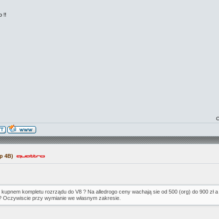
 !!
O
p 4B)
 kupnem kompletu rozrządu do V8 ? Na alledrogo ceny wachają sie od 500 (org) do 900 zł a
? Oczywiscie przy wymianie we własnym zakresie.