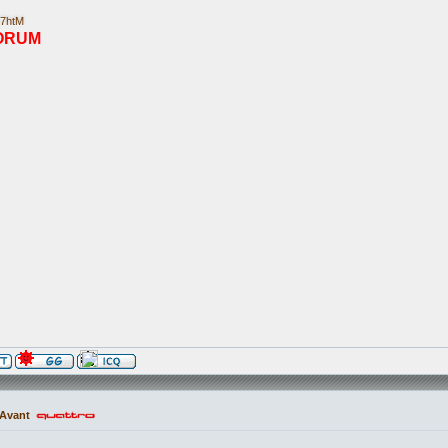
E7htM
ORUM
 Avant