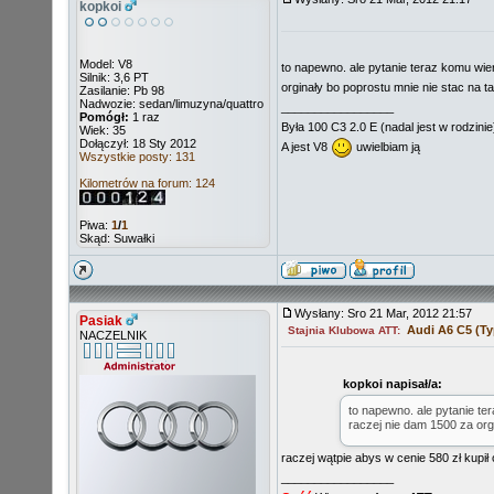
kopkoi
Model: V8
to napewno. ale pytanie teraz komu wier
Silnik: 3,6 PT
orginały bo poprostu mnie nie stac na 
Zasilanie: Pb 98
Nadwozie: sedan/limuzyna/quattro
_________________
Pomógł:
1 raz
Była 100 C3 2.0 E (nadal jest w rodzinie
Wiek: 35
Dołączył: 18 Sty 2012
A jest V8
uwielbiam ją
Wszystkie posty: 131
Kilometrów na forum: 124
Piwa:
1
/
1
Skąd: Suwałki
Wysłany: Sro 21 Mar, 2012 21:57
Pasiak
Audi A6 C5 (Ty
Stajnia Klubowa ATT:
NACZELNIK
kopkoi napisał/a:
to napewno. ale pytanie ter
raczej nie dam 1500 za org
raczej wątpie abys w cenie 580 zł kupił
_________________