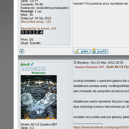
Silnik: 3,6 PT
kaman? Oczywiscie przy wymianie we 
Zasilanie: Pb 98
Nadwozie: sedan/limuzyna/quattro
Pomógł:
1 raz
Wiek: 35
Dołączył: 18 Sty 2012
Wszystkie posty: 131
Kilometrów na forum: 124
Piwa:
1
/
1
Skąd: Suwałki
Wysłany: Sro 21 Mar, 2012 20:03
jimv8
Audi A6 C6 (Ty
Stajnia Klubowa ATT:
szukaj kompletu z paskami gatesa lub con
dodatkowo pompa wody ruville/graf/dolz
taki zestawik nie powynien przekroczyć
dodatkowo warto wymienić łożysko napęd
dwa simeringi corteco kierunkowe po 25
komplet uszczelek pokryw głowicy jakie
_________________
Model: A6 C6 Quattro ABT
https://www.facebook.com/groups/616
Silnik: 4,2