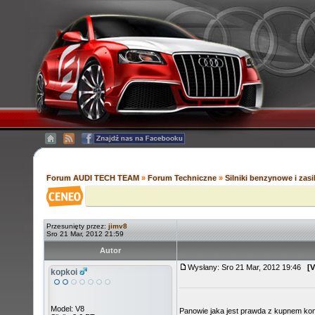
Forum AUDI TECH TEAM
»
Forum Techniczne
»
Silniki benzynowe i zas
Przesunięty przez:
jimv8
Sro 21 Mar, 2012 21:59
Autor
Wysłany: Sro 21 Mar, 2012 19:46
[V
kopkoi
Model: V8
Panowie jaka jest prawda z kupnem komp