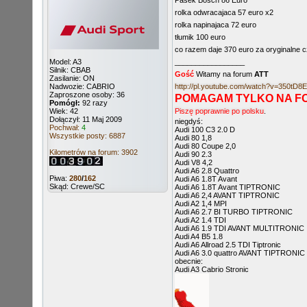
Pasek Bosch 86 Euro
rolka odwracajaca 57 euro x2
rolka napinajaca 72 euro
tłumik 100 euro
co razem daje 370 euro za oryginalne 
Model: A3
_________________
Silnik: CBAB
Gość
Witamy na forum
ATT
Zasilanie: ON
Nadwozie: CABRIO
http://pl.youtube.com/watch?v=350tD8
Zaproszone osoby: 36
POMAGAM TYLKO NA F
Pomógł:
92 razy
Wiek: 42
Piszę poprawnie po polsku
.
Dołączył: 11 Maj 2009
niegdyś:
Pochwał:
4
Audi 100 C3 2.0 D
Wszystkie posty: 6887
Audi 80 1,8
Audi 80 Coupe 2,0
Kilometrów na forum: 3902
Audi 90 2.3
Audi V8 4,2
Audi A6 2.8 Quattro
Piwa:
280
/
162
Audi A6 1.8T Avant
Skąd: Crewe/SC
Audi A6 1.8T Avant TIPTRONIC
Audi A6 2,4 AVANT TIPTRONIC
Audi A2 1,4 MPI
Audi A6 2.7 BI TURBO TIPTRONIC
Audi A2 1.4 TDI
Audi A6 1.9 TDI AVANT MULTITRONIC
Audi A4 B5 1.8
Audi A6 Allroad 2.5 TDI Tiptronic
Audi A6 3.0 quattro AVANT TIPTRONIC
obecnie:
Audi A3 Cabrio Stronic