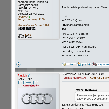
Zasilanie: benz+tlenek lpg
Nadwozie: sedan
Niech będzie pochwalony napęd Quattro
Pomógł:
22 razy
Wiek: 42
Dołączył: 26 Mar 2010
Jest
Pochwał:
3
Wszystkie posty: 2159
-A6 C6 4,2 Quattro
-Hyundai elantra combi
Kilometrów na forum: 1494
Było-
-80 b3 1.8 (+- 135km)
Piwa:
63
/
69
Skąd: Konin
-V8 4,2 AEC 280km
-V8 3,6 PT 250km
-A6 c4 2.8 AAH Avant quattro
-A6 c4 2,6 avant automat
-Coupe GT 1981 - 2,1
Wysłany: Sro 21 Mar, 2012 20:07
Pasiak
Audi A6 C5 (Ty
Stajnia Klubowa ATT:
NACZELNIK
kopkoi napisał/a:
Panowie jaka jest prawda z
1200-1400 zł. O co kaman
tak dla porównania koszt rozrządu: