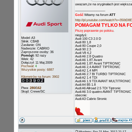
uwazam,że na oryginałach jest większa
_________________
Gość
Witamy na forum
ATT
http://pl.youtube.com/watch?v=350tD8
POMAGAM TYLKO NA F
Piszę poprawnie po polsku
.
niegdyś:
Model: A3
Audi 100 C3 2.0 D
Silnik: CBAB
Audi 80 1,8
Zasilanie: ON
Audi 80 Coupe 2,0
Nadwozie: CABRIO
Audi 90 2.3
Zaproszone osoby: 36
Audi V8 4,2
Pomógł:
92 razy
Audi A6 2.8 Quattro
Wiek: 42
Audi A6 1.8T Avant
Dołączył: 11 Maj 2009
Audi A6 1.8T Avant TIPTRONIC
Pochwał:
4
Audi A6 2,4 AVANT TIPTRONIC
Wszystkie posty: 6887
Audi A2 1,4 MPI
Audi A6 2.7 BI TURBO TIPTRONIC
Kilometrów na forum: 3902
Audi A2 1.4 TDI
Audi A6 1.9 TDI AVANT MULTITRONIC
Audi A4 B5 1.8
Piwa:
280
/
162
Audi A6 Allroad 2.5 TDI Tiptronic
Skąd: Crewe/SC
Audi A6 3.0 quattro AVANT TIPTRONIC
obecnie:
Audi A3 Cabrio Stronic
Wysłany: Sro 21 Mar, 2012 21:17