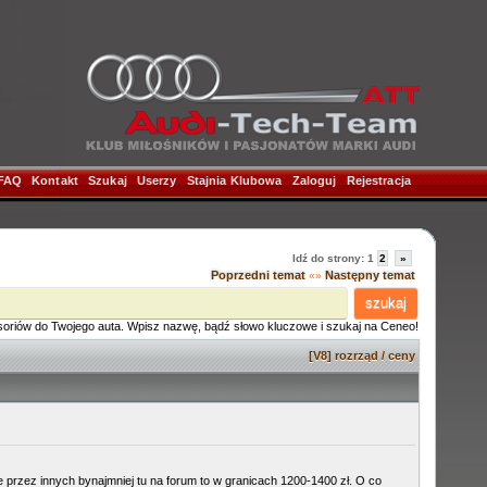
FAQ
|
Kontakt
|
Szukaj
|
Userzy
|
Stajnia Klubowa
|
Zaloguj
|
Rejestracja
|
Idź do strony:
1
2
»
Poprzedni temat
Następny temat
«»
szukaj
soriów do Twojego auta. Wpisz nazwę, bądź słowo kluczowe i szukaj na Ceneo!
[V8] rozrząd / ceny
 przez innych bynajmniej tu na forum to w granicach 1200-1400 zł. O co