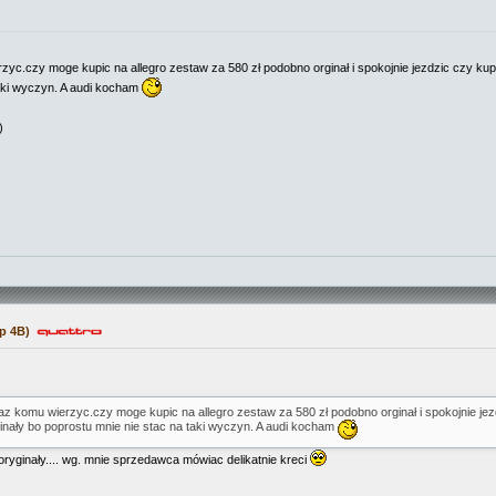
zyc.czy moge kupic na allegro zestaw za 580 zł podobno orginał i spokojnie jezdzic czy kupi
taki wyczyn. A audi kocham
)
p 4B)
az komu wierzyc.czy moge kupic na allegro zestaw za 580 zł podobno orginał i spokojnie jezd
inały bo poprostu mnie nie stac na taki wyczyn. A audi kocham
 oryginały.... wg. mnie sprzedawca mówiac delikatnie kreci