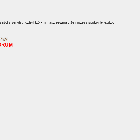
cześci z serwisu, dzieki którym masz pewnośc,że możesz spokojnie jeździc
E7htM
ORUM