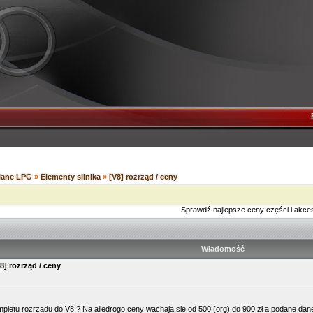
ilane LPG
»
Elementy silnika
»
[V8] rozrząd / ceny
Sprawdź najlepsze ceny części i akce
Wiadomość
8] rozrząd / ceny
letu rozrządu do V8 ? Na alledrogo ceny wachają sie od 500 (org) do 900 zł a podane dane