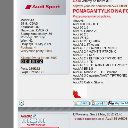
Gość
Witamy na forum
ATT
http://pl.youtube.com/watch?v=350tD8
POMAGAM TYLKO NA F
Piszę poprawnie po polsku
.
Model: A3
niegdyś:
Silnik: CBAB
Audi 100 C3 2.0 D
Zasilanie: ON
Audi 80 1,8
Nadwozie: CABRIO
Audi 80 Coupe 2,0
Zaproszone osoby: 36
Audi 90 2.3
Pomógł:
92 razy
Audi V8 4,2
Wiek: 42
Audi A6 2.8 Quattro
Dołączył: 11 Maj 2009
Audi A6 1.8T Avant
Pochwał:
4
Audi A6 1.8T Avant TIPTRONIC
Wszystkie posty: 6887
Audi A6 2,4 AVANT TIPTRONIC
Audi A2 1,4 MPI
Kilometrów na forum: 3902
Audi A6 2.7 BI TURBO TIPTRONIC
Audi A2 1.4 TDI
Audi A6 1.9 TDI AVANT MULTITRONIC
Piwa:
280
/
162
Audi A4 B5 1.8
Skąd: Crewe/SC
Audi A6 Allroad 2.5 TDI Tiptronic
Audi A6 3.0 quattro AVANT TIPTRONIC
obecnie:
Audi A3 Cabrio Stronic
Wysłany: Sro 21 Mar, 2012 22:46
Adi202
Audi S6 A6/C4
Stajnia Klubowa ATT: