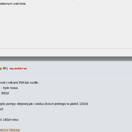
własnym zakresie.
p 4F)
ti i rolkami INA lub ruville.
 - byle nowa
 900zł
u pompy olejowej jak i wiska (koszt jednego to jakieś 120zł)
zł
ś 160zł reinz
140151788166/