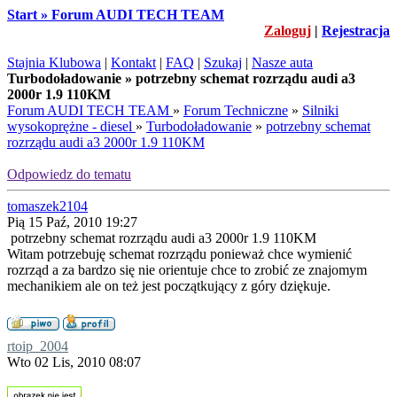
Start » Forum AUDI TECH TEAM
Zaloguj
|
Rejestracja
Stajnia Klubowa
|
Kontakt
|
FAQ
|
Szukaj
|
Nasze auta
Turbodoładowanie » potrzebny schemat rozrządu audi a3
2000r 1.9 110KM
Forum AUDI TECH TEAM
»
Forum Techniczne
»
Silniki
wysokoprężne - diesel
»
Turbodoładowanie
»
potrzebny schemat
rozrządu audi a3 2000r 1.9 110KM
Odpowiedz do tematu
tomaszek2104
Pią 15 Paź, 2010 19:27
potrzebny schemat rozrządu audi a3 2000r 1.9 110KM
Witam potrzebuję schemat rozrządu ponieważ chce wymienić
rozrząd a za bardzo się nie orientuje chce to zrobić ze znajomym
mechanikiem ale on też jest początkujący z góry dziękuje.
rtoip_2004
Wto 02 Lis, 2010 08:07