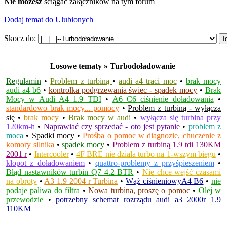
Nie możesz
ściągać załączników na tym forum
Dodaj temat do Ulubionych
Skocz do:
Losowe tematy » Turbodoładowanie
Regulamin
•
Problem z turbiną
•
audi a4 traci moc
•
brak mocy
audi a4 b6
•
kontrolka podgrzewania świec - spadek mocy
•
Brak
Mocy w Audi A4 1.9 TDI
•
A6 C6 ciśnienie doładowania
•
standardowo brak mocy... pomocy
•
Problem z turbiną - wyłącza
się
•
brak mocy
•
Brak mocy w audi
•
wyłącza się turbina przy
120km-h
•
Naprawiać czy sprzedać - oto jest pytanie
•
problem z
moca
•
Spadki mocy
•
Prośba o pomoc w diagnozie, chuczenie z
komory silnika
•
spadek mocy
•
Problem z turbiną 1.9 tdi 130KM
2001 r
•
Intercooler
•
4F BRE nie dziala turbo na 1-wszym biegu
•
kłopot z doładowaniem
•
quattro-problemy z przyśpieszeniem
•
Błąd nastawników turbin Q7 4.2 BTR
•
Nie chce wejść czasami
na obroty
•
A3 1.9 2004 r Turbina
•
Wąż ciśnieniowyA4 B6
•
nie
podaje paliwa do filtra
•
Nowa turbina, proszę o pomoc
•
Olej w
przewodzie
•
potrzebny schemat rozrządu audi a3 2000r 1.9
110KM