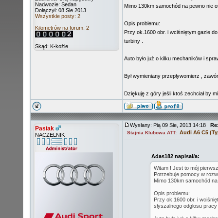
Nadwozie: Sedan
Mimo 130km samochód na pewno nie osi
Dołączył: 08 Sie 2013
Wszystkie posty: 2
Opis problemu:
Kilometrów na forum: 2
Przy ok.1600 obr. i wciśniętym gazie d
turbiny .
Skąd: K-koźle
Auto było już o kilku mechaników i sp
Był wymieniany przepływomierz , zawór
Dziękuję z góry jeśli ktoś zechciał by 
Wysłany: Pią 09 Sie, 2013 14:18
Re
Pasiak
Audi A6 C5 (Ty
Stajnia Klubowa ATT:
NACZELNIK
Adas182 napisał/a:
Witam ! Jest to mój pierws
Potrzebuje pomocy w rozwi
Mimo 130km samochód na p
Opis problemu:
Przy ok.1600 obr. i wciśni
słyszalnego odgłosu pracy 