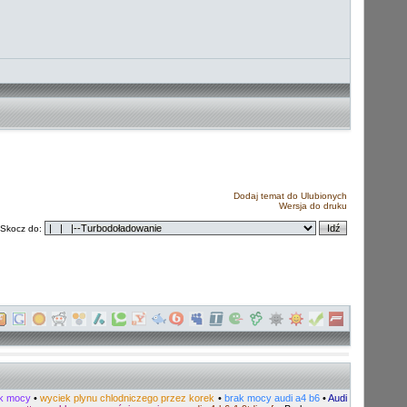
Dodaj temat do Ulubionych
Wersja do druku
Skocz do:
ak mocy
•
wyciek plynu chlodniczego przez korek
•
brak mocy audi a4 b6
•
Audi