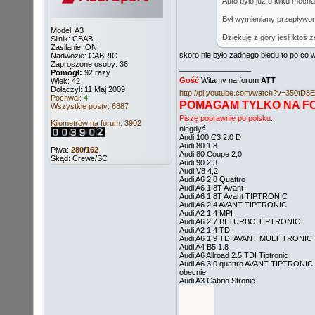
Auto było już o kilku mec
Był wymieniany przepływom
Model: A3
Dziękuję z góry jeśli ktoś 
Silnik: CBAB
Zasilanie: ON
skoro nie było zadnego błedu to po co
Nadwozie: CABRIO
Zaproszone osoby: 36
_________________
Pomógł:
92 razy
Gość
Witamy na forum
ATT
Wiek: 42
Dołączył: 11 Maj 2009
http://pl.youtube.com/watch?v=350tD8
Pochwał:
4
POMAGAM TYLKO NA F
Wszystkie posty: 6887
Piszę poprawnie po polsku
.
Kilometrów na forum: 3902
niegdyś:
Audi 100 C3 2.0 D
Audi 80 1,8
Piwa:
280
/
162
Audi 80 Coupe 2,0
Skąd: Crewe/SC
Audi 90 2.3
Audi V8 4,2
Audi A6 2.8 Quattro
Audi A6 1.8T Avant
Audi A6 1.8T Avant TIPTRONIC
Audi A6 2,4 AVANT TIPTRONIC
Audi A2 1,4 MPI
Audi A6 2.7 BI TURBO TIPTRONIC
Audi A2 1.4 TDI
Audi A6 1.9 TDI AVANT MULTITRONIC
Audi A4 B5 1.8
Audi A6 Allroad 2.5 TDI Tiptronic
Audi A6 3.0 quattro AVANT TIPTRONIC
obecnie:
Audi A3 Cabrio Stronic