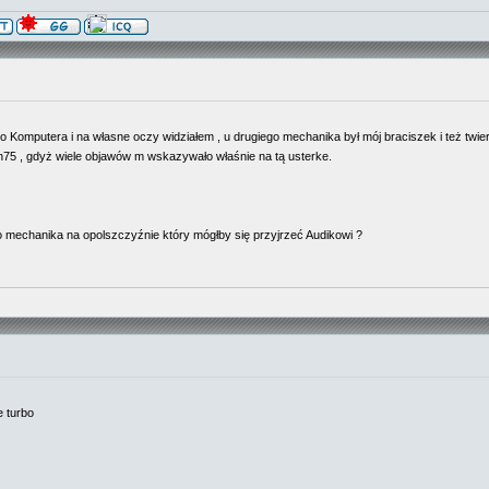
 Komputera i na własne oczy widziałem , u drugiego mechanika był mój braciszek i też twier
75 , gdyż wiele objawów m wskazywało właśnie na tą usterke.
 mechanika na opolszczyźnie który mógłby się przyjrzeć Audikowi ?
 turbo