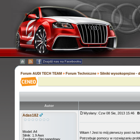
Forum AUDI TECH TEAM
»
Forum Techniczne
»
Silniki wysokoprężne - 
Autor
Wysłany: Czw 08 Sie, 2013 15:46
B
Adas182
Model: A4
Witam ! Jest to mój pierwszy post na fo
Silnik: 1.9 Awx
Potrzebuje pomocy w rozwiązaniu prob
Zasilanie: Olej napędowy