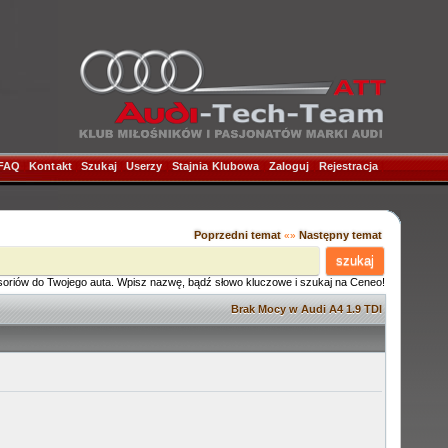
FAQ
|
Kontakt
|
Szukaj
|
Userzy
|
Stajnia Klubowa
|
Zaloguj
|
Rejestracja
|
Poprzedni temat
Następny temat
«»
szukaj
soriów do Twojego auta. Wpisz nazwę, bądź słowo kluczowe i szukaj na Ceneo!
Brak Mocy w Audi A4 1.9 TDI