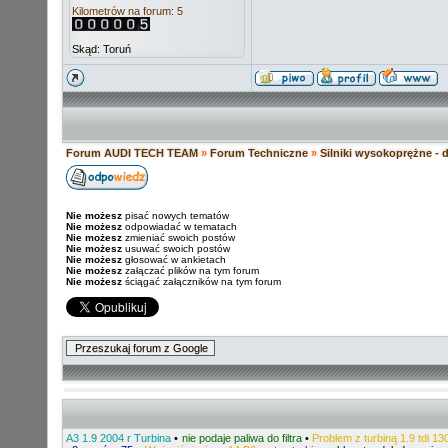
Kilometrów na forum: 5
Skąd: Toruń
Forum AUDI TECH TEAM
»
Forum Techniczne
»
Silniki wysokoprężne - 
Nie możesz
pisać nowych tematów
Nie możesz
odpowiadać w tematach
Nie możesz
zmieniać swoich postów
Nie możesz
usuwać swoich postów
Nie możesz
głosować w ankietach
Nie możesz
załączać plików na tym forum
Nie możesz
ściągać załączników na tym forum
A3 1.9 2004 r Turbina
•
nie podaje paliwa do filtra
•
Problem z turbiną 1.9 tdi 1