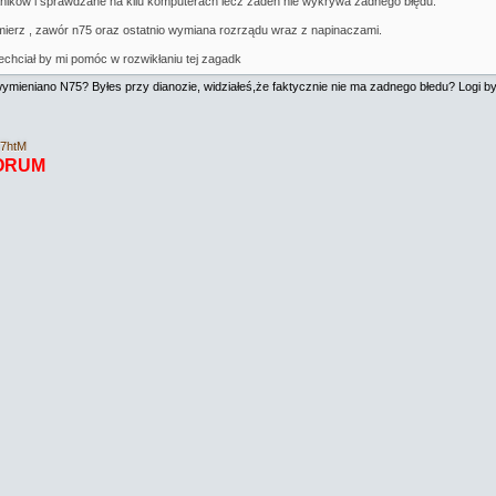
haników i sprawdzane na kilu komputerach lecz żaden nie wykrywa żadnego błędu.
ierz , zawór n75 oraz ostatnio wymiana rozrządu wraz z napinaczami.
zechciał by mi pomóc w rozwikłaniu tej zagadk
 wymieniano N75? Byłes przy dianozie, widziałeś,że faktycznie nie ma zadnego błedu? Logi 
E7htM
ORUM