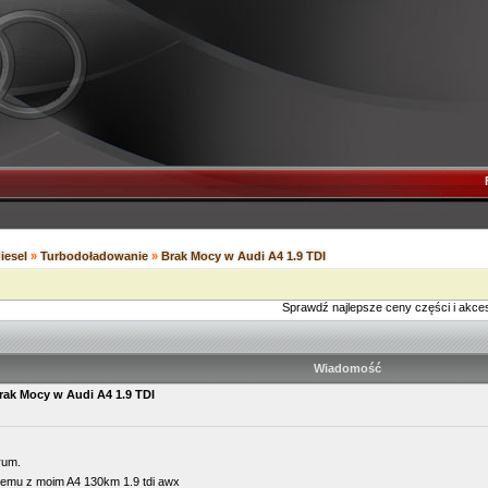
diesel
»
Turbodoładowanie
»
Brak Mocy w Audi A4 1.9 TDI
Sprawdź najlepsze ceny części i akce
Wiadomość
rak Mocy w Audi A4 1.9 TDI
rum.
lemu z moim A4 130km 1.9 tdi awx