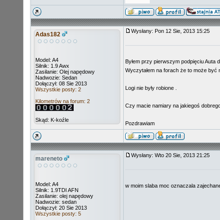
Wysłany: Pon 12 Sie, 2013 15:25
Adas182
Model: A4
Byłem przy pierwszym podpięciu Auta do
Silnik: 1.9 Awx
Wyczytałem na forach że to może być n
Zasilanie: Olej napędowy
Nadwozie: Sedan
Dołączył: 08 Sie 2013
Logi nie były robione .
Wszystkie posty: 2
Kilometrów na forum: 2
Czy macie namiary na jakiegoś dobrego
Skąd: K-koźle
Pozdrawiam
Wysłany: Wto 20 Sie, 2013 21:25
mareneto
Model: A4
w moim slaba moc oznaczala zajechane
Silnik: 1.9TDI AFN
Zasilanie: olej napędowy
Nadwozie: sedan
Dołączył: 20 Sie 2013
Wszystkie posty: 5