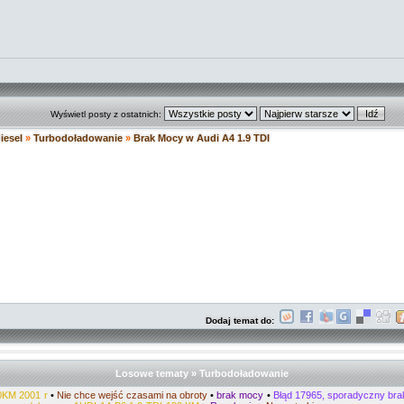
Wyświetl posty z ostatnich:
diesel
»
Turbodoładowanie
»
Brak Mocy w Audi A4 1.9 TDI
Dodaj temat do:
Losowe tematy » Turbodoładowanie
30KM 2001 r
•
Nie chce wejść czasami na obroty
•
brak mocy
•
Błąd 17965, sporadyczny br