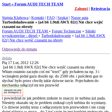
Start » Forum AUDI TECH TEAM
Zaloguj
|
Rejestracja
Stajnia Klubowa
|
Kontakt
|
FAQ
|
Szukaj
|
Nasze auta
Turbodoładowanie » [a4 b6 1.9tdi AWX 02r] Nie chce wejść
czasami na obroty
Forum AUDI TECH TEAM
»
Forum Techniczne
»
Silniki
wysokoprężne - diesel
»
Turbodoładowanie
»
[a4 b6 1.9tdi AWX
02r] Nie chce wejść czasami na obroty
Odpowiedz do tematu
drdala
Pią 17 Lut, 2012 12:26
[a4 b6 1.9tdi AWX 02r] Nie chce wejść czasami na obroty
Witam ostatnio zaczęło coś mi "trzeć" gdy jechałem na np. 3 i
wcisnąłem pedał gazu doszło np. do 2500 obr. i puściłem gaz to
słychać było przez chwilę takie dziwne tarcie. Pojechałem do
mechanika odłączył mi ten przewód
i powiedział że jak problem zniknie to znaczy że turbina już pada.
Niestety okazało się że problem zniknął czyli turbina do wymiany.
Co dziwne jeżdżę teraz z odłączonym tym przewodem i nie czuję
dużej różnicy w mocy - do 2 tyś czuję że jest bardziej mułowaty ale