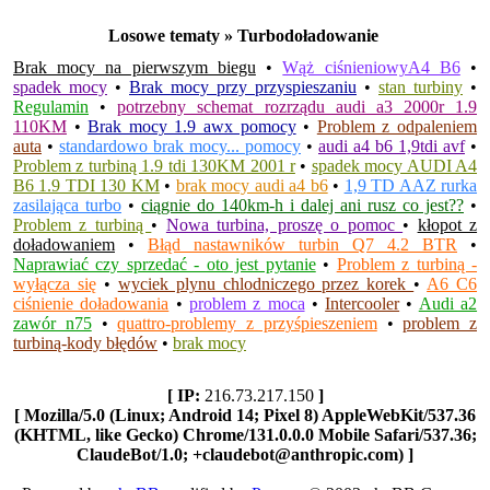
Losowe tematy » Turbodoładowanie
Brak mocy na pierwszym biegu
•
Wąż ciśnieniowyA4 B6
•
spadek mocy
•
Brak mocy przy przyspieszaniu
•
stan turbiny
•
Regulamin
•
potrzebny schemat rozrządu audi a3 2000r 1.9
110KM
•
Brak mocy 1.9 awx pomocy
•
Problem z odpaleniem
auta
•
standardowo brak mocy... pomocy
•
audi a4 b6 1,9tdi avf
•
Problem z turbiną 1.9 tdi 130KM 2001 r
•
spadek mocy AUDI A4
B6 1.9 TDI 130 KM
•
brak mocy audi a4 b6
•
1,9 TD AAZ rurka
zasilająca turbo
•
ciągnie do 140km-h i dalej ani rusz co jest??
•
Problem z turbiną
•
Nowa turbina, proszę o pomoc
•
kłopot z
doładowaniem
•
Błąd nastawników turbin Q7 4.2 BTR
•
Naprawiać czy sprzedać - oto jest pytanie
•
Problem z turbiną -
wyłącza się
•
wyciek plynu chlodniczego przez korek
•
A6 C6
ciśnienie doładowania
•
problem z moca
•
Intercooler
•
Audi a2
zawór n75
•
quattro-problemy z przyśpieszeniem
•
problem z
turbiną-kody błędów
•
brak mocy
[ IP:
216.73.217.150
]
[ Mozilla/5.0 (Linux; Android 14; Pixel 8) AppleWebKit/537.36
(KHTML, like Gecko) Chrome/131.0.0.0 Mobile Safari/537.36;
ClaudeBot/1.0; +claudebot@anthropic.com) ]