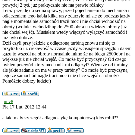
powyżej 2 tyś. już praktycznie nie ma prawie różnicy.
Teraz przejdę do sedna sprawy, przed pojechaniem do mechanika i
odłączeniem tego kabla kilka razy zdarzyło mi się że podczas jazdy
nagle momentalnie samochód tracił moc i nie chciał wchodzić na
obroty (wolniej wchodził np do 2500 obr a na większe obroty już
nie chciał wejść). Musiałem wtedy włączyć wyłączyć samochód i
już było dobrze.
Dziś czyli przy jeździe z odłączoną turbiną znowu mi się to
przytrafiło i z ciekawość w czasie jazdy wcisnąłem sprzęgło i dałem
gazu to wszedł na obroty normalnie mimo że na biegu 2500obr i na
większe już nie chciał wejść. Co może być przyczyną? Od czego
był ten przewód który mechanik mi odłączył? Wiem że od turbiny
ale jakie zadanie on ma w pracy turbiny? Co może być przyczyną
tego że samochód nagle traci moc i nie chce wejść na obroty?
Pomóżcie dobrzy ludzie:)
jimv8
Pią 17 Lut, 2012 12:44
a taki mały szczegół - diagnostykę komputerową ktoś robił??