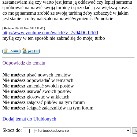
zastanawiam się czy warto jest jemu ją oddawać czy lepiej samemu
spróbować naprawić swoją turbinę i sprzedać ją za większą kasę....
co mogę samemu zrobić ze swoją turbiną żeby zobaczyć w jakim
jest stanie i co by należało naprawić/wymienić. Pomożcie
[
Dodano
: Pią 02 Mar, 2012 11:00
]
http://www.youtube.com/watch?v=7v94DGI2h7I
myślę czy w ten sposób nie zabrać się do mojej turbo
Odpowiedz do tematu
Nie możesz
pisać nowych tematów
Nie możesz
odpowiadać w tematach
Nie możesz
zmieniać swoich postów
Nie możesz
usuwać swoich postów
Nie możesz
głosować w ankietach
Nie możesz
załączać plików na tym forum
Nie możesz
ściągać załączników na tym forum
Dodaj temat do Ulubionych
Skocz do: