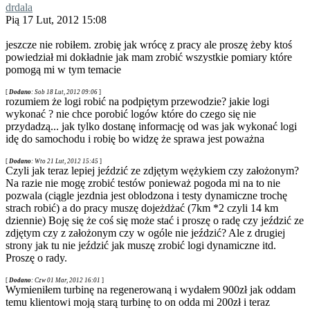
drdala
Pią 17 Lut, 2012 15:08
jeszcze nie robiłem. zrobię jak wrócę z pracy ale proszę żeby ktoś
powiedział mi dokładnie jak mam zrobić wszystkie pomiary które
pomogą mi w tym temacie
[
Dodano
: Sob 18 Lut, 2012 09:06
]
rozumiem że logi robić na podpiętym przewodzie? jakie logi
wykonać ? nie chce porobić logów które do czego się nie
przydadzą... jak tylko dostanę informację od was jak wykonać logi
idę do samochodu i robię bo widzę że sprawa jest poważna
[
Dodano
: Wto 21 Lut, 2012 15:45
]
Czyli jak teraz lepiej jeździć ze zdjętym wężykiem czy założonym?
Na razie nie mogę zrobić testów ponieważ pogoda mi na to nie
pozwala (ciągle jezdnia jest oblodzona i testy dynamiczne trochę
strach robić) a do pracy muszę dojeżdżać (7km *2 czyli 14 km
dziennie) Boję się że coś się może stać i proszę o radę czy jeździć ze
zdjętym czy z założonym czy w ogóle nie jeździć? Ale z drugiej
strony jak tu nie jeździć jak muszę zrobić logi dynamiczne itd.
Proszę o rady.
[
Dodano
: Czw 01 Mar, 2012 16:01
]
Wymieniłem turbinę na regenerowaną i wydałem 900zł jak oddam
temu klientowi moją starą turbinę to on odda mi 200zł i teraz