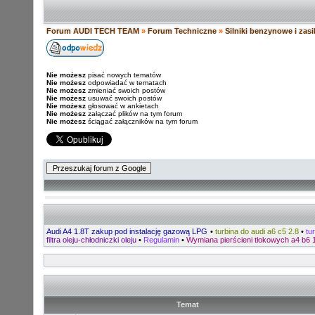
Forum AUDI TECH TEAM
»
Forum Techniczne
»
Silniki benzynowe i zas
Nie możesz
pisać nowych tematów
Nie możesz
odpowiadać w tematach
Nie możesz
zmieniać swoich postów
Nie możesz
usuwać swoich postów
Nie możesz
głosować w ankietach
Nie możesz
załączać plików na tym forum
Nie możesz
ściągać załączników na tym forum
Audi A4 1.8T zakup pod instalację gazową LPG
•
turbina do audi a6 c5 2.8
•
tu
filtra oleju-chłodniczki oleju
•
Regulamin
•
Wymiana pierścieni tłokowych a4 b6
Temat