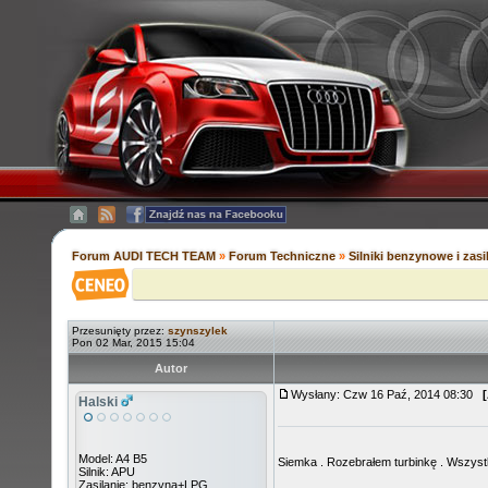
Forum AUDI TECH TEAM
»
Forum Techniczne
»
Silniki benzynowe i zas
Przesunięty przez:
szynszylek
Pon 02 Mar, 2015 15:04
Autor
Wysłany: Czw 16 Paź, 2014 08:30
Halski
Model: A4 B5
Siemka . Rozebrałem turbinkę . Wszyst
Silnik: APU
Zasilanie: benzyna+LPG