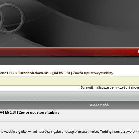
ilane LPG
»
Turbodoładowanie
»
[A4 b5 1.8T] Zawór upustowy turbiny
Sprawdź najlepsze ceny części i akce
Wiadomość
[A4 b5 1.8T] Zawór upustowy turbiny
ko wydaje się okej w niej , oprócz ciężko chodzącej gruszki turbo. Turbinę mam z zaworem