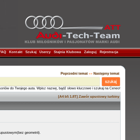
FAQ
|
Kontakt
|
Szukaj
|
Userzy
|
Stajnia Klubowa
|
Zaloguj
|
Rejestracja
|
Poprzedni temat
Następny temat
«»
szukaj
soriów do Twojego auta. Wpisz nazwę, bądź słowo kluczowe i szukaj na Ceneo!
[A4 b5 1.8T] Zawór upustowy turbiny
 upustowym(bez geometrii).