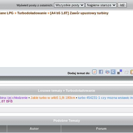
Wyświetl posty z ostatnich:
ilane LPG
»
Turbodoładowanie
»
[A4 b5 1.8T] Zawór upustowy turbiny
Dodaj temat do:
Losowe tematy » Turbodoładowanie
rbina i jej chłodzenie
•
Jakie turbo w a4b5 1,8t 180km
•
turbo 454231-1 czy mozna wstawic i
 1.8T BFB
Podobne Tematy
Autor
Forum