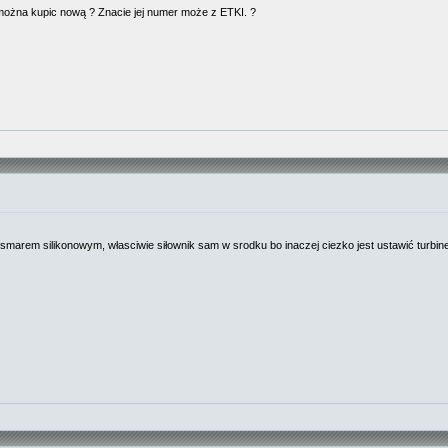
można kupic nową ? Znacie jej numer może z ETKI. ?
 smarem silikonowym, własciwie siłownik sam w srodku bo inaczej ciezko jest ustawić turbin