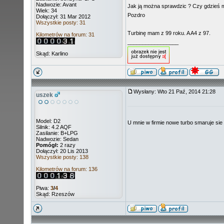
Nadwozie: Avant
Jak ją można sprawdzic ? Czy gdzieś 
Wiek: 34
Pozdro
Dołączył: 31 Mar 2012
Wszystkie posty: 31
Turbinę mam z 99 roku. A A4 z 97.
Kilometrów na forum: 31
_________________
Skąd: Karlino
Wysłany: Wto 21 Paź, 2014 21:28
uszek
Model: D2
U mnie w firmie nowe turbo smaruje sie
Silnik: 4.2 AQF
Zasilanie: B+LPG
Nadwozie: Sedan
Pomógł:
2 razy
Dołączył: 20 Lis 2013
Wszystkie posty: 138
Kilometrów na forum: 136
Piwa:
3
/
4
Skąd: Rzeszów