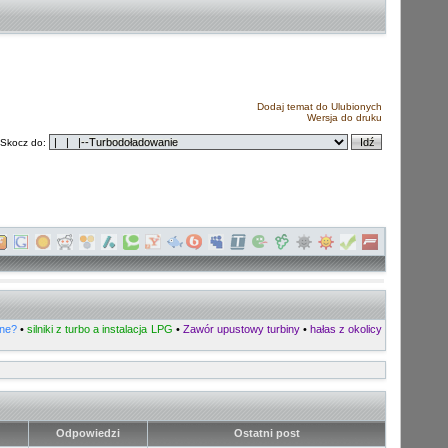
Dodaj temat do Ulubionych
Wersja do druku
Skocz do:
nne?
•
silniki z turbo a instalacja LPG
•
Zawór upustowy turbiny
•
hałas z okolicy
Odpowiedzi
Ostatni post