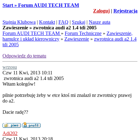
Start » Forum AUDI TECH TEAM
Zaloguj
|
Rejestracja
Stajnia Klubowa
|
Kontakt
|
FAQ
|
Szukaj
|
Nasze auta
Zawieszenie » zwrotnica audi a2 1.4 tdi 2005
Forum AUDI TECH TEAM
»
Forum Techniczne
»
Zawieszenie,
hamulce i układ kierowniczy
»
Zawieszenie
»
zwrotnica audi a2 1.4
tdi 2005
Odpowiedz do tematu
wrzosu
Czw 11 Kwi, 2013 10:11
zwrotnica audi a2 1.4 tdi 2005
Witam kolegów!
pilnie potrzebuję żeby w etce ktoś mi znalazł nr zwrotnicy prawej
do a2.
Dacie radę??
Adi202
Czw 11 Kwi, 2013 20:18