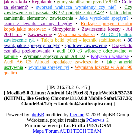
jakby z koła
•
Regulamin
•
gumy stabilisatora przod V8 90
•
Co to
za element?
•
sworzeń wahacza wymienny czy nie?
•
Czy
zawieszenie od passata 3B 97 podejdzie do A4??
•
Jakie dobre
zamienniki elementow zawieszenia
•
Jaka wysokość sprężyn?
•
szum z lewarka zmiany biegów
•
Rodzaje sprezyn i kolor
kopek,jakie stosowac
•
Skrzypienie
•
Zawieszenie koszty - A4
2001 rok
•
Zawieszenie
•
Wymiana wahacza
•
A6 C5 Quattro,
zawieszenie tył.
•
Tuleja belki tylnej - łącznik stabilizatora
•
80
avant, jakie sprężyny na tył?
•
sportowe zawieszenie
•
Drążek do
czujnika poziomowania
•
audi 100 c3 wibracje odczuwalne w
kabinie
•
Wymiana sprężyn Audi A8 D2
•
Kołyska i wahacze
•
Audi A6 C5 Allroad opadające zawieszenie
•
jakie amorki
usztywnią
•
wymiana sprężyn tył
•
Wymiana łożyska w Audi 90
quattro
[ IP:
216.73.216.145
]
[ Mozilla/5.0 (Linux; Android 14; Pixel 8) AppleWebKit/537.36
(KHTML, like Gecko) Chrome/131.0.0.0 Mobile Safari/537.36;
ClaudeBot/1.0; +claudebot@anthropic.com) ]
Powered by
phpBB
modified by
Przemo
© 2003 phpBB Group.
Wdrożenie, projekt i realizacja
PCserwis
®
Forum w wersji Lo-Fi dla PDA/GSM
Mapa 'Forum AUDI TECH TEAM '