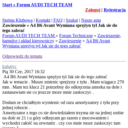
Start » Forum AUDI TECH TEAM
Zaloguj
|
Rejestracja
Stajnia Klubowa
|
Kontakt
|
FAQ
|
Szukaj
|
Nasze auta
Zawieszenie » A4 B6 Avant Wymiana sprężyn tył Jak sie do
tego zabrać
Forum AUDI TECH TEAM
»
Forum Techniczne
»
Zawieszenie,
hamulce i układ kierowniczy
»
Zawieszenie
»
A4 B6 Avant
Wymiana sprężyn tył Jak sie do tego zabrać
Odpowiedz do tematu
kubajvc
Pią 30 Cze, 2017 16:32
A4 B6 Avant Wymiana sprężyn tył Jak sie do tego zabrać
Jak w temacie . Musze zmienic sprężyny z tyłu . Mam sciągacz 270
mm . Mam tez klucz 21 potrzebny do odkręcenia amorka na dole i
zastanawiam sie co jeszcze moze mnie zaskoczyc .
Dodam ze chciałbym wymienic od razu amortyzatory z tyłu przy
jednej robocie .
Amortyzator z tego co sie dowiedziałem trzyma sie na jednej srubie
na dole nr 21 i u góry odkręcam go razem z mocowaniem i
wychodzi całość na zewnatrz . czy cos mnie moze zaskoczyc tam