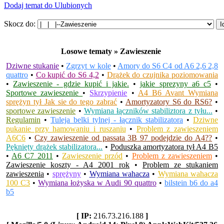
Dodaj temat do Ulubionych
Skocz do:
Losowe tematy » Zawieszenie
Dziwne stukanie
•
Zgrzyt w kole
•
Amory do S6 C4 od A6 2,6 2,8
quattro
•
Co kupić do S6 4,2
•
Drążek do czujnika poziomowania
•
Zawieszenie - gdzie kupić i jakie.
•
jakie sprezyny a6 c5
•
Sportowe zawieszenie
•
Skrzypienie
•
A4 B6 Avant Wymiana
sprężyn tył Jak sie do tego zabrać
•
Amortyzatory S6 do RS6?
•
sportowe zawieszenie
•
Wymiana łączników stabiliztora z tyłu...
•
Regulamin
•
Tuleja belki tylnej - łącznik stabilizatora
•
Dziwne
pukanie przy hamowaniu i ruszaniu
•
Problem z zawieszeniem
A6C6
•
Czy zawieszenie od passata 3B 97 podejdzie do A4??
•
Pęknięty drążek stabilizatora...
•
Poduszka amortyzatora tył A4 B5
•
A6 C7 2011
•
Zawieszenie przód
•
Problem z zawieszeniem
•
Zawieszenie koszty - A4 2001 rok
•
Problem ze stukaniem
zawieszenia
•
sprężyny
•
Wymiana wahacza
•
Wymiana wahacza
100 C3
•
Wymiana łożyska w Audi 90 quattro
•
bilstein b6 do a4
b5
[ IP:
216.73.216.188
]