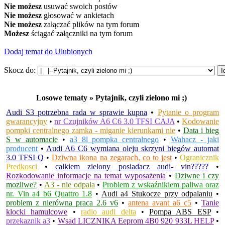
Nie możesz
usuwać swoich postów
Nie możesz
głosować w ankietach
Nie możesz
załączać plików na tym forum
Możesz
ściągać załączniki na tym forum
Dodaj temat do Ulubionych
Skocz do:
Losowe tematy » Pytajnik, czyli zielono mi ;)
Audi S3 potrzebna rada w sprawie kupna
•
Pytanie o program
gwarancyjny
•
nr Czujników A6 C6 3.0 TFSI CAJA
•
Kodowanie
pompki centralnego zamka - miganie kierunkami nie
•
Data i bieg
S w automacie
•
a3 8l pompka centralnego
•
Wahacz - jaki
producent
•
Audi A6 C6 wymiana oleju skrzyni biegów automat
3.0 TFSI Q
•
Dziwna ikona na zegarach, co to jest
•
Ogranicznik
Predkosci
•
calkiem zielony posiadacz audi- vin?????
•
Rozkodowanie informacje na temat wyposażenia
•
Dziwne i czy
mozliwe?
•
A3 - nie odpala
•
Problem z wskaźnikiem paliwa oraz
nr. Vin a4 b6 Quattro 1.8
•
Audi a4 Stukocze przy odpalaniu
•
problem z nierówna praca 2.6 v6
•
antena avant a6 c5
•
Tanie
klocki hamulcowe
•
radio audi delta
•
Pompa ABS ESP
•
przekaznik a3
•
Wsad LICZNIKA Eeprom 4B0 920 933L HELP
•