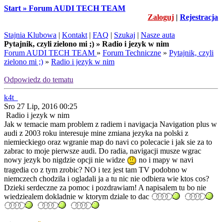
Start » Forum AUDI TECH TEAM
Zaloguj
|
Rejestracja
Stajnia Klubowa
|
Kontakt
|
FAQ
|
Szukaj
|
Nasze auta
Pytajnik, czyli zielono mi ;) » Radio i jezyk w nim
Forum AUDI TECH TEAM
»
Forum Techniczne
»
Pytajnik, czyli
zielono mi ;)
»
Radio i jezyk w nim
Odpowiedz do tematu
k4t_
Sro 27 Lip, 2016 00:25
Radio i jezyk w nim
Jak w temacie mam problem z radiem i navigacja Navigation plus w
audi z 2003 roku interesuje mine zmiana jezyka na polski z
niemieckiego oraz wgranie map do navi co polecacie i jak sie za to
zabrac to moje pierwsze audi. Do radia, navigacji musze wgrac
nowy jezyk bo nigdzie opcji nie widze
no i mapy w navi
tragedia co z tym zrobic? NO i tez jest tam TV podobno w
niemczech chodzila i ogladali ja a tu nic nie odbiera wie ktos cos?
Dzieki serdeczne za pomoc i pozdrawiam! A napisalem tu bo nie
wiedziealem dokladnie w ktorym dziale to dac