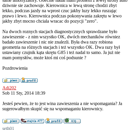
same amortyzatory. Obecnie nadal mam problem z lewej strony auto
dziwnie sie zachowuje. Kierownica w lewą stronę chodzi zbyt
lekko, podczas jazdy na wprost czuc jakby luzy lekko ruszając
prawo i lewo. Kierownica podczas pokonywania zakrętu w lewo
jakby zbyt mocno chciala wracac do pozycji "zero".
Na dwoch roznych stacjach diagnostycznych sprawdzane było
zawieszenie - z nim wszystko OK, dwóch mechaników równiez
badało zawieszenie i nic nie znalezli. Była dwa razy robiona
geometria na różnych stacjach i też wszystko OK. Dwa razy był
ustawiany czujnik kąta skrętu G85 i też nadal to samo. Ja już nie
mam pomysłów, może ktoś mi coś podsunie ?
Pozdrowienia
Adi202
Sob 11 Sty, 2014 18:39
Jesteś pewien, że to jest wina zawieszenia a nie wspomagania? Ja
sugerowałbym skupić się na wspomaganiu kierownicy.
seth01