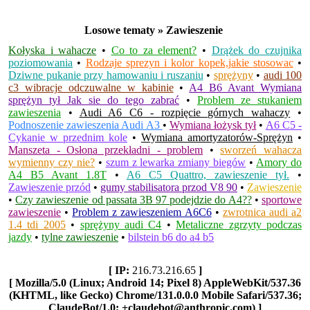
Losowe tematy » Zawieszenie
Kołyska i wahacze
•
Co to za element?
•
Drążek do czujnika
poziomowania
•
Rodzaje sprezyn i kolor kopek,jakie stosowac
•
Dziwne pukanie przy hamowaniu i ruszaniu
•
sprężyny
•
audi 100
c3 wibracje odczuwalne w kabinie
•
A4 B6 Avant Wymiana
sprężyn tył Jak sie do tego zabrać
•
Problem ze stukaniem
zawieszenia
•
Audi A6 C6 - rozpięcie górnych wahaczy
•
Podnoszenie zawieszenia Audi A3
•
Wymiana łożysk tył
•
A6 C5 -
Cykanie w przednim kole
•
Wymiana amortyzatorów-Sprężyn
•
Manszeta - Osłona przekładni - problem
•
sworzeń wahacza
wymienny czy nie?
•
szum z lewarka zmiany biegów
•
Amory do
A4 B5 Avant 1.8T
•
A6 C5 Quattro, zawieszenie tył.
•
Zawieszenie przód
•
gumy stabilisatora przod V8 90
•
Zawieszenie
•
Czy zawieszenie od passata 3B 97 podejdzie do A4??
•
sportowe
zawieszenie
•
Problem z zawieszeniem A6C6
•
zwrotnica audi a2
1.4 tdi 2005
•
sprężyny audi C4
•
Metaliczne zgrzyty podczas
jazdy
•
tylne zawieszenie
•
bilstein b6 do a4 b5
[ IP:
216.73.216.65
]
[ Mozilla/5.0 (Linux; Android 14; Pixel 8) AppleWebKit/537.36
(KHTML, like Gecko) Chrome/131.0.0.0 Mobile Safari/537.36;
ClaudeBot/1.0; +claudebot@anthropic.com) ]