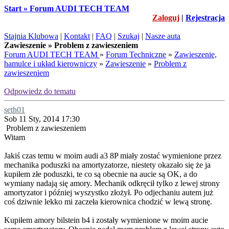
Start » Forum AUDI TECH TEAM
Zaloguj
|
Rejestracja
Stajnia Klubowa
|
Kontakt
|
FAQ
|
Szukaj
|
Nasze auta
Zawieszenie » Problem z zawieszeniem
Forum AUDI TECH TEAM
»
Forum Techniczne
»
Zawieszenie,
hamulce i układ kierowniczy
»
Zawieszenie
»
Problem z
zawieszeniem
Odpowiedz do tematu
seth01
Sob 11 Sty, 2014 17:30
Problem z zawieszeniem
Witam
Jakiś czas temu w moim audi a3 8P miały zostać wymienione przez
mechanika poduszki na amortyzatorze, niestety okazało się że ja
kupiłem złe poduszki, te co są obecnie na aucie są OK, a do
wymiany nadają się amory. Mechanik odkręcił tylko z lewej strony
amortyzator i później wyszystko złożył. Po odjechaniu autem już
coś dziwnie lekko mi zaczeła kierownica chodzić w lewą stronę.
Kupiłem amory bilstein b4 i zostały wymienione w moim aucie