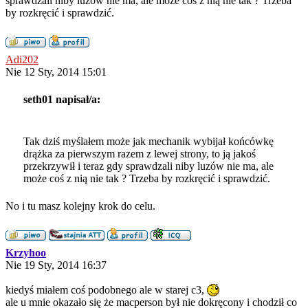
sprawdzali niby luzów nie ma, ale może coś z nią nie tak ? Trzeba
by rozkręcić i sprawdzić.
Adi202
Nie 12 Sty, 2014 15:01
seth01 napisał/a:
Tak dziś myślałem może jak mechanik wybijał końcówkę
drążka za pierwszym razem z lewej strony, to ją jakoś
przekrzywił i teraz gdy sprawdzali niby luzów nie ma, ale
może coś z nią nie tak ? Trzeba by rozkręcić i sprawdzić.
No i tu masz kolejny krok do celu.
Krzyhoo
Nie 19 Sty, 2014 16:37
kiedyś miałem coś podobnego ale w starej c3,
ale u mnie okazało się że macperson był nie dokręcony i chodził co