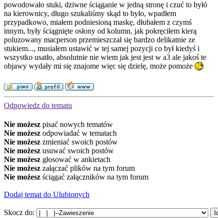
powodowało stuki, dziwne ściąganie w jedną stronę i czuć to byłó
na kierownicy, długo szukaliśmy skąd to było, wpadłem
przypadkowo, miałem podniesioną maskę, dłubałem z czymś
innym, były ściągnięte osłony od kolumn, jak pokręciłem kierą
poluzowany macperson przemieszczał się bardzo delikatnie ze
stukiem..., musiałem ustawić w tej samej pozycji co był kiedyś i
wszystko usatło, absolutnie nie wiem jak jest jest w a3 ale jakoś te
objawy wydały mi się znajome więc się dzielę, może pomoże
Odpowiedz do tematu
Nie możesz
pisać nowych tematów
Nie możesz
odpowiadać w tematach
Nie możesz
zmieniać swoich postów
Nie możesz
usuwać swoich postów
Nie możesz
głosować w ankietach
Nie możesz
załączać plików na tym forum
Nie możesz
ściągać załączników na tym forum
Dodaj temat do Ulubionych
Skocz do: