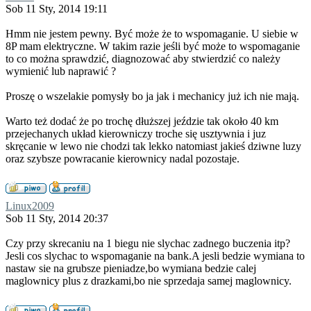
Sob 11 Sty, 2014 19:11
Hmm nie jestem pewny. Być może że to wspomaganie. U siebie w
8P mam elektryczne. W takim razie jeśli być może to wspomaganie
to co można sprawdzić, diagnozować aby stwierdzić co należy
wymienić lub naprawić ?
Proszę o wszelakie pomysły bo ja jak i mechanicy już ich nie mają.
Warto też dodać że po trochę dłuższej jeździe tak około 40 km
przejechanych układ kierowniczy troche się usztywnia i juz
skręcanie w lewo nie chodzi tak lekko natomiast jakieś dziwne luzy
oraz szybsze powracanie kierownicy nadal pozostaje.
Linux2009
Sob 11 Sty, 2014 20:37
Czy przy skrecaniu na 1 biegu nie slychac zadnego buczenia itp?
Jesli cos slychac to wspomaganie na bank.A jesli bedzie wymiana to
nastaw sie na grubsze pieniadze,bo wymiana bedzie calej
maglownicy plus z drazkami,bo nie sprzedaja samej maglownicy.