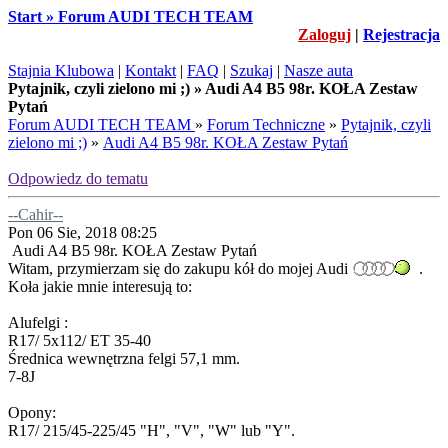
Start » Forum AUDI TECH TEAM
Zaloguj
|
Rejestracja
Stajnia Klubowa
|
Kontakt
|
FAQ
|
Szukaj
|
Nasze auta
Pytajnik, czyli zielono mi ;) » Audi A4 B5 98r. KOŁA Zestaw
Pytań
Forum AUDI TECH TEAM
»
Forum Techniczne
»
Pytajnik, czyli
zielono mi ;)
»
Audi A4 B5 98r. KOŁA Zestaw Pytań
Odpowiedz do tematu
--Cahir--
Pon 06 Sie, 2018 08:25
Audi A4 B5 98r. KOŁA Zestaw Pytań
Witam, przymierzam się do zakupu kół do mojej Audi
.
Koła jakie mnie interesują to:
Alufelgi :
R17/ 5x112/ ET 35-40
Średnica wewnętrzna felgi 57,1 mm.
7-8J
Opony:
R17/ 215/45-225/45 "H", "V", "W" lub "Y".