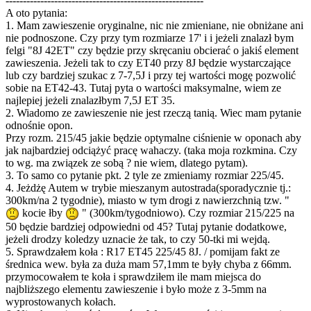
---------------------------------------------------------
A oto pytania:
1. Mam zawieszenie oryginalne, nic nie zmieniane, nie obniżane ani
nie podnoszone. Czy przy tym rozmiarze 17' i i jeżeli znalazł bym
felgi "8J 42ET" czy będzie przy skręcaniu obcierać o jakiś element
zawieszenia. Jeżeli tak to czy ET40 przy 8J będzie wystarczające
lub czy bardziej szukac z 7-7,5J i przy tej wartości mogę pozwolić
sobie na ET42-43. Tutaj pyta o wartości maksymalne, wiem ze
najlepiej jeżeli znalazłbym 7,5J ET 35.
2. Wiadomo ze zawieszenie nie jest rzeczą tanią. Wiec mam pytanie
odnośnie opon.
Przy rozm. 215/45 jakie będzie optymalne ciśnienie w oponach aby
jak najbardziej odciążyć pracę wahaczy. (taka moja rozkmina. Czy
to wg. ma związek ze sobą ? nie wiem, dlatego pytam).
3. To samo co pytanie pkt. 2 tyle ze zmieniamy rozmiar 225/45.
4. Jeżdżę Autem w trybie mieszanym autostrada(sporadycznie tj.:
300km/na 2 tygodnie), miasto w tym drogi z nawierzchnią tzw. "
kocie łby
" (300km/tygodniowo). Czy rozmiar 215/225 na
50 będzie bardziej odpowiedni od 45? Tutaj pytanie dodatkowe,
jeżeli drodzy koledzy uznacie że tak, to czy 50-tki mi wejdą.
5. Sprawdzałem koła : R17 ET45 225/45 8J. / pomijam fakt ze
średnica wew. była za duża mam 57,1mm te były chyba z 66mm.
przymocowałem te koła i sprawdziłem ile mam miejsca do
najbliższego elementu zawieszenie i było może z 3-5mm na
wyprostowanych kołach.