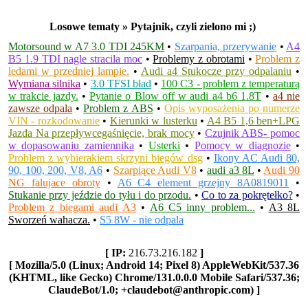
Losowe tematy » Pytajnik, czyli zielono mi ;)
Motorsound w A7 3.0 TDI 245KM
•
Szarpania, przerywanie
•
A4
B5 1.9 TDI nagle stracila moc
•
Problemy z obrotami
•
Problem z
ledami w przedniej lampie.
•
Audi a4 Stukocze przy odpalaniu
•
Wymiana silnika
•
3.0 TFSI bład
•
100 C3 - problem z temperaturą
w trakcie jazdy.
•
Pytanie o Blow off w audi a4 b6 1.8T
•
a4 nie
zawsze odpala
•
Problem z ABS
•
Opis wyposażenia po numerze
VIN - rozkodowanie
•
Kierunki w lusterku
•
A4 B5 1,6 ben+LPG
Jazda Na przepływcegaśnięcie, brak mocy
•
Czujnik ABS- pomoc
w dopasowaniu zamiennika
•
Usterki
•
Pomocy w diagnozie
•
Problem z wybierakiem skrzyni biegów dsg
•
Ikony AC Audi 80,
90, 100, 200, V8, A6
•
Szarpiące Audi V8
•
audi a3 8L
•
Audi 90
NG falujace obroty
•
A6 C4 element grzejny 8A0819011
•
Stukanie przy jeździe do tyłu i do przodu.
•
Co to za pokrętełko?
•
Problem z biegami audi A3
•
A6 C5 inny problem...
•
A3 8L
Sworzeń wahacza.
•
S5 8W - nie odpala
[ IP:
216.73.216.182
]
[ Mozilla/5.0 (Linux; Android 14; Pixel 8) AppleWebKit/537.36
(KHTML, like Gecko) Chrome/131.0.0.0 Mobile Safari/537.36;
ClaudeBot/1.0; +claudebot@anthropic.com) ]