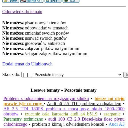
Odpowiedz do tematu
Nie możesz
pisać nowych tematów
Nie możesz
odpowiadać w tematach
Nie możesz
zmieniać swoich postów
Nie możesz
usuwać swoich postów
Nie możesz
głosować w ankietach
Nie możesz
załączać plików na tym forum
Nie możesz
ściągać załączników na tym forum
Dodaj temat do Ulubionych
Skocz do:
Losowe tematy » Pozostałe tematy
Problem z odpalaniem na rozgrzanym silniku
•
bierze mi oleju
prawie tyle co ropy
•
Audi a6 2.5 TDI problem z odpalaniem
•
A6 2.5 TDI 180PS problem z mocą przy około 1800-2000
obrotów
•
rzucanie cała karoseria audi a4 b51.9
•
szarpanie
•
Parametry techniczne
•
audi 100 C3 2.0 Diesel-jaka ilosc plynu
chlodniczego
•
problem z klimą i oświetleniem konsoli
•
Audi A3