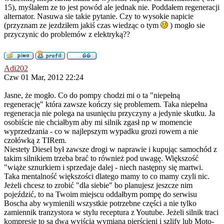
15), myślałem ze to jest powód ale jednak nie. Poddałem regeneracji
alternator. Nasuwa sie takie pytanie. Czy to wysokie napicie
(przyznam ze jezdziłem jakiś czas wiedząc o tym
) mogło sie
przyczynic do problemów z elektryką??
Adi202
Czw 01 Mar, 2012 22:24
Jasne, że mogło. Co do pompy chodzi mi o ta "niepełną
regenerację" która zawsze kończy się problemem. Taka niepełna
regeneracja nie polega na usunięciu przyczyny a jedynie skutku. Ja
osobiście nie chciałbym aby mi silnik zgasł np w momencie
wyprzedzania - co w najlepszym wypadku grozi rowem a nie
czołówką z TIRem.
Niestety Diesel był zawsze drogi w naprawie i kupując samochód z
takim silnikiem trzeba brać to również pod uwagę. Większość
"wiąże sznurkiem i sprzedaje dalej - niech następny się martwi.
Taka mentalność większości dlatego mamy to co mamy czyli nic.
Jeżeli chcesz to zrobić "dla siebie" bo planujesz jeszcze nim
pojeździć, to na Twoim miejscu oddałbym pompę do serwisu
Boscha aby wymienili wszystkie potrzebne części a nie tylko
zamiennik tranzystora w stylu receptura z Youtube. Jeżeli silnik traci
kompresję to są dwa wyjścia wymiana pierścieni i szlify lub Moto-