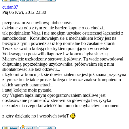
curian87
Pią 06 Kwi, 2012 23:30
przepraszam za chwilową niobecność.
dziekuje za odp z tym ze nie bardzo kapuje o co chodzi..
tak podpinałem Vaga i nie mogłęm uzyskac ostatecznej łączności z
samochodem . Konsultowałęm sie z mechanikiem który jest na
bieżąco z tym i powiedział iz top normalne bo zasilanie stracił.
Teraz ze swoim kolegą elektrykiem pracującym w serwisie
Volkswagena postawili diagnozę i w koncu chyba słuszną.
Mianowicie uszkodzony sterownik główny. Tą wadę spowodował
chiptuning poprzedniego użytkownika. próbowałrm się z nim
skontaktowac ale bez odzewu...
ulżyło mi w koncu jak sie dowiedziałem ze jest już znana przyczyna
z tym ze to nie takie proste. kolega nie moze znalesc komputera o
takich samych parametrach.
i tutaj kolejne moje pytanie.
czy Vagiem bądz innym oprogramowaniem możliwe jest
dostosowanie parametrów sterownika głównego bez ryzyka
uszkodzenia czego kolwiek?? bo immo to chyba chwila moment.
z góry dziękuję no i wesołych świąT