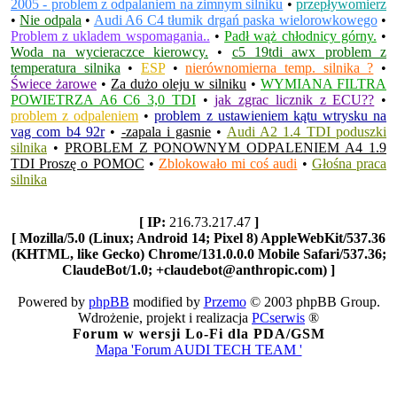
2005 - problem z odpalaniem na zimnym silniku
•
przepływomierz
•
Nie odpala
•
Audi A6 C4 tłumik drgań paska wielorowkowego
•
Problem z ukladem wspomagania..
•
Padł wąż chłodnicy górny.
•
Woda na wycieraczce kierowcy.
•
c5 19tdi awx problem z
temperatura silnika
•
ESP
•
nierównomierna temp. silnika ?
•
Świece żarowe
•
Za dużo oleju w silniku
•
WYMIANA FILTRA
POWIETRZA A6 C6 3,0 TDI
•
jak zgrac licznik z ECU??
•
problem z odpaleniem
•
problem z ustawieniem kątu wtrysku na
vag com b4 92r
•
-zapala i gasnie
•
Audi A2 1.4 TDI poduszki
silnika
•
PROBLEM Z PONOWNYM ODPALENIEM A4 1.9
TDI Proszę o POMOC
•
Zblokowało mi coś audi
•
Głośna praca
silnika
[ IP:
216.73.217.47
]
[ Mozilla/5.0 (Linux; Android 14; Pixel 8) AppleWebKit/537.36
(KHTML, like Gecko) Chrome/131.0.0.0 Mobile Safari/537.36;
ClaudeBot/1.0; +claudebot@anthropic.com) ]
Powered by
phpBB
modified by
Przemo
© 2003 phpBB Group.
Wdrożenie, projekt i realizacja
PCserwis
®
Forum w wersji Lo-Fi dla PDA/GSM
Mapa 'Forum AUDI TECH TEAM '