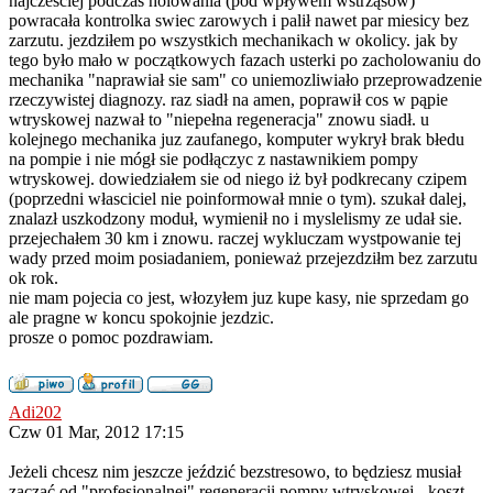
najczesciej podczas holowania (pod wpływem wstrząsów)
powracała kontrolka swiec zarowych i palił nawet par miesicy bez
zarzutu. jezdziłem po wszystkich mechanikach w okolicy. jak by
tego było mało w początkowych fazach usterki po zacholowaniu do
mechanika "naprawiał sie sam" co uniemozliwiało przeprowadzenie
rzeczywistej diagnozy. raz siadł na amen, poprawił cos w pąpie
wtryskowej nazwał to "niepełna regeneracja" znowu siadł. u
kolejnego mechanika juz zaufanego, komputer wykrył brak błedu
na pompie i nie mógł sie podłączyc z nastawnikiem pompy
wtryskowej. dowiedziałem sie od niego iż był podkrecany czipem
(poprzedni własciciel nie poinformował mnie o tym). szukał dalej,
znalazł uszkodzony moduł, wymienił no i myslelismy ze udał sie.
przejechałem 30 km i znowu. raczej wykluczam wystpowanie tej
wady przed moim posiadaniem, ponieważ przejezdziłm bez zarzutu
ok rok.
nie mam pojecia co jest, włozyłem juz kupe kasy, nie sprzedam go
ale pragne w koncu spokojnie jezdzic.
prosze o pomoc pozdrawiam.
Adi202
Czw 01 Mar, 2012 17:15
Jeżeli chcesz nim jeszcze jeździć bezstresowo, to będziesz musiał
zacząć od "profesjonalnej" regeneracji pompy wtryskowej - koszt