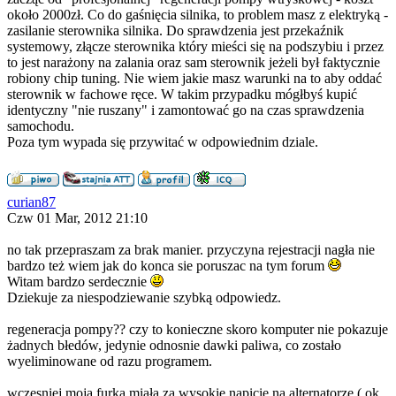
około 2000zł. Co do gaśnięcia silnika, to problem masz z elektryką -
zasilanie sterownika silnika. Do sprawdzenia jest przekaźnik
systemowy, złącze sterownika który mieści się na podszybiu i przez
to jest narażony na zalania oraz sam sterownik jeżeli był faktycznie
robiony chip tuning. Nie wiem jakie masz warunki na to aby oddać
sterownik w fachowe ręce. W takim przypadku mógłbyś kupić
identyczny "nie ruszany" i zamontować go na czas sprawdzenia
samochodu.
Poza tym wypada się przywitać w odpowiednim dziale.
curian87
Czw 01 Mar, 2012 21:10
no tak przepraszam za brak manier. przyczyna rejestracji nagła nie
bardzo też wiem jak do konca sie poruszac na tym forum
Witam bardzo serdecznie
Dziekuje za niespodziewanie szybką odpowiedz.
regeneracja pompy?? czy to konieczne skoro komputer nie pokazuje
żadnych błedów, jedynie odnosnie dawki paliwa, co zostało
wyeliminowane od razu programem.
wczesniej moja furka miała za wysokie napicie na alternatorze ( ok