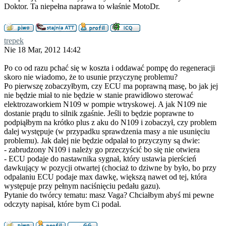
Doktor. Ta niepełna naprawa to właśnie MotoDr.
trepek
Nie 18 Mar, 2012 14:42
Po co od razu pchać się w koszta i oddawać pompę do regeneracji
skoro nie wiadomo, że to usunie przyczynę problemu?
Po pierwszę zobaczyłbym, czy ECU ma poprawną masę, bo jak jej
nie będzie miał to nie będzie w stanie prawidłowo sterować
elektrozaworkiem N109 w pompie wtryskowej. A jak N109 nie
dostanie prądu to silnik zgaśnie. Jeśli to będzie poprawne to
podpiąłbym na krótko plus z aku do N109 i zobaczył, czy problem
dalej występuje (w przypadku sprawdzenia masy a nie usunięciu
problemu). Jak dalej nie będzie odpalał to przyczyny są dwie:
- zabrudzony N109 i należy go przeczyścić bo się nie otwiera
- ECU podaje do nastawnika sygnał, który ustawia pierścień
dawkujący w pozycji otwartej (chociaż to dziwne by było, bo przy
odpalaniu ECU podaje max dawkę, większą nawet od tej, która
występuje przy pełnym naciśnięciu pedału gazu).
Pytanie do twórcy tematu: masz Vaga? Chciałbym abyś mi pewne
odczyty napisał, które bym Ci podał.