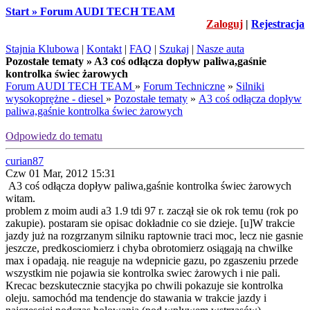
Start » Forum AUDI TECH TEAM
Zaloguj
|
Rejestracja
Stajnia Klubowa
|
Kontakt
|
FAQ
|
Szukaj
|
Nasze auta
Pozostałe tematy » A3 coś odłącza dopływ paliwa,gaśnie
kontrolka świec żarowych
Forum AUDI TECH TEAM
»
Forum Techniczne
»
Silniki
wysokoprężne - diesel
»
Pozostałe tematy
»
A3 coś odłącza dopływ
paliwa,gaśnie kontrolka świec żarowych
Odpowiedz do tematu
curian87
Czw 01 Mar, 2012 15:31
A3 coś odłącza dopływ paliwa,gaśnie kontrolka świec żarowych
witam.
problem z moim audi a3 1.9 tdi 97 r. zaczął sie ok rok temu (rok po
zakupie). postaram sie opisac dokładnie co sie dzieje. [u]W trakcie
jazdy już na rozgrzanym silniku raptownie traci moc, lecz nie gasnie
jeszcze, predkosciomierz i chyba obrotomierz osiągają na chwilke
max i opadają. nie reaguje na wdepnicie gazu, po zgaszeniu przede
wszystkim nie pojawia sie kontrolka swiec żarowych i nie pali.
Krecac bezskutecznie stacyjka po chwili pokazuje sie kontrolka
oleju. samochód ma tendencje do stawania w trakcie jazdy i