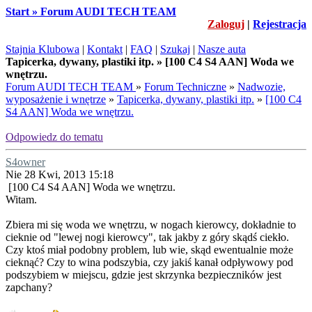
Start » Forum AUDI TECH TEAM
Zaloguj
|
Rejestracja
Stajnia Klubowa
|
Kontakt
|
FAQ
|
Szukaj
|
Nasze auta
Tapicerka, dywany, plastiki itp. » [100 C4 S4 AAN] Woda we
wnętrzu.
Forum AUDI TECH TEAM
»
Forum Techniczne
»
Nadwozie,
wyposażenie i wnętrze
»
Tapicerka, dywany, plastiki itp.
»
[100 C4
S4 AAN] Woda we wnętrzu.
Odpowiedz do tematu
S4owner
Nie 28 Kwi, 2013 15:18
[100 C4 S4 AAN] Woda we wnętrzu.
Witam.
Zbiera mi się woda we wnętrzu, w nogach kierowcy, dokładnie to
cieknie od "lewej nogi kierowcy", tak jakby z góry skądś ciekło.
Czy ktoś miał podobny problem, lub wie, skąd ewentualnie może
cieknąć? Czy to wina podszybia, czy jakiś kanał odpływowy pod
podszybiem w miejscu, gdzie jest skrzynka bezpieczników jest
zapchany?