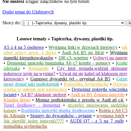
Nie możesz
ściągać załączników na tym forum
Dodaj temat do Ulubionych
Skocz do:
Losowe tematy » Tapicerka, dywany, plastiki itp.
A5 z 4 na 5 osobowe
•
Wymiana linki w drzwiach kierowcy
•
jak
zdjąć listwy zewn. z drzwi
•
Audi A4 B5 po lifcie
•
Wymiana
manetki kierunkowskazów
•
100 c3- wnetrze
•
Uchwyt na napoje
•
Demontaż tapicerki bagażnika A6 c7 kombi - pomocy
•
Kratki
zderzaka
•
Regulamin
•
Czy ktoś posiada-widział skórzane
pokrowce szyte na wymiar?
•
Urwał mi się kabel od klaksonu przy
kierownicy
•
Gumowe dywaniki tył - oryginał A4 B5
•
Gdzie
mogę dostać taki podłokietnik
•
Podsufitka Szyberdachu
•
Dziwna
wnęka w osłonie pod kierownicą
•
Demontaż pokrętła włącznika
świateł
•
A4 B7 składanie siedzeń
•
Audi a4 B5 Zmiana tapicerki
•
Klamka drzwi
•
Montaz podlokietnika z przodu w Audi a6 c4.
•
Tunel środkowy - demontaż
•
nr.części mocowania siedziska
kanapy
•
Rozbiórka tapicerki słupka środkowego
•
Roleta z A6 C5
do Allroada
•
Stopery do dywaników - pytanie
•
wymiana foteli
•
Jak określić kolor tapicerki????
•
AUDI Q7 - z 5 na 7 osób
•
podsufitka szyberdachu