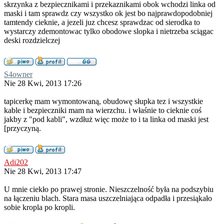
skrzynka z bezpiecznikami i przekaznikami obok wchodzi linka od
maski i tam sprawdz czy wszystko ok jest bo najprawdopodobniej
tamtendy cieknie, a jezeli juz chcesz sprawdzac od sierodka to
wystarczy zdemontowac tylko obodowe slopka i nietrzeba sciągac
deski rozdzielczej
S4owner
Nie 28 Kwi, 2013 17:26
tapicerkę mam wymontowaną, obudowę słupka tez i wszystkie
kable i bezpieczniki mam na wierzchu. i właśnie to cieknie coś
jakby z "pod kabli", wzdłuż więc może to i ta linka od maski jest
[przyczyną.
Adi202
Nie 28 Kwi, 2013 17:47
U mnie ciekło po prawej stronie. Nieszczelność była na podszybiu
na łączeniu blach. Stara masa uszczelniająca odpadła i przesiąkało
sobie kropla po kropli.