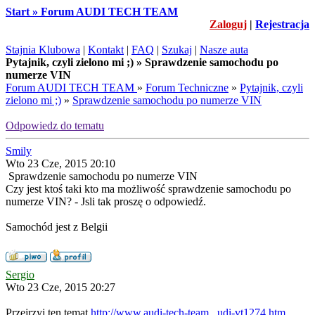
Start » Forum AUDI TECH TEAM
Zaloguj
|
Rejestracja
Stajnia Klubowa
|
Kontakt
|
FAQ
|
Szukaj
|
Nasze auta
Pytajnik, czyli zielono mi ;) » Sprawdzenie samochodu po
numerze VIN
Forum AUDI TECH TEAM
»
Forum Techniczne
»
Pytajnik, czyli
zielono mi ;)
»
Sprawdzenie samochodu po numerze VIN
Odpowiedz do tematu
Smily
Wto 23 Cze, 2015 20:10
Sprawdzenie samochodu po numerze VIN
Czy jest ktoś taki kto ma możliwość sprawdzenie samochodu po
numerze VIN? - Jsli tak proszę o odpowiedź.
Samochód jest z Belgii
Sergio
Wto 23 Cze, 2015 20:27
Przejrzyj ten temat
http://www.audi-tech-team...udi-vt1274.htm.