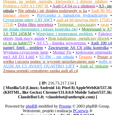
Drgania na pedale sprzęgła, kierownicy i dziwne odgłosy
•
Problem z ABS A3 1997 8L
•
Audi C4 S4 co z silnikiem
•
A3 - nie
odpala
•
Nie odpala i nie działają podzespoły w ka
•
Audi 90 NG
falujace obroty
•
Przyczepka z hamulcem hydraulicznym
•
Czyszczenie odmy 1.8T AWT
•
audi a4 b6 benzyna bledy 17545 i
17536
•
Dolot filtra powietrza
•
Termostat - rozwiazany
•
swap
•
nie działa obrotomierz i mruga kontrolka olej
•
Motorsound w A7
3.0 TDI 245KM
•
Wentylator i temperatura problem.
•
Falujące
obroty, brak mocy, gaśnie
•
Brak katalizatora - metaliczny dźwięk
•
co to za kable???
•
A6 C5 - klamka wewnętrzna.
•
Audi 100 c4
pamięć foteli - problem
•
Zawieszenie A6 C6 zólta kontrolka
•
Wymiana-czyszczenie lamp
•
Montaż Fis
•
kodowanie zmieniarki
mp3 A8 D3 Łódź
•
S5 8W - nie odpala
•
Drgania
•
Proszę o
wielką i szczerą pomoc w wycenie sprzedawanego auta
•
isofix w
AUDI A6 C5 AVANT QUATTRO LIFT
•
Audi a2 stukanie
•
Zmiana pompki centralnego zamka audi a6 c4
[ IP:
216.73.217.134
]
[ Mozilla/5.0 (Linux; Android 14; Pixel 8) AppleWebKit/537.36
(KHTML, like Gecko) Chrome/131.0.0.0 Mobile Safari/537.36;
ClaudeBot/1.0; +claudebot@anthropic.com) ]
Powered by
phpBB
modified by
Przemo
© 2003 phpBB Group.
Wdrożenie, projekt i realizacja
PCserwis
®