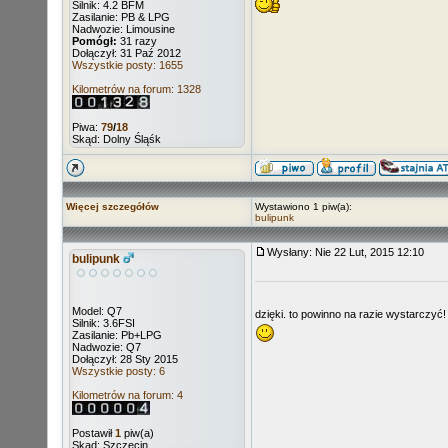
Silnik: 4.2 BFM
Zasilanie: PB & LPG
Nadwozie: Limousine
Pomógł:
31 razy
Dołączył: 31 Paź 2012
Wszystkie posty: 1655
Kilometrów na forum: 1328
Piwa:
79
/
18
Skąd: Dolny Śląśk
Więcej szczegółów
Wystawiono 1 piw(a):
bulipunk
Wysłany: Nie 22 Lut, 2015 12:10
bulipunk
Model: Q7
dzięki. to powinno na razie wystarczyć!
Silnik: 3.6FSI
Zasilanie: Pb+LPG
Nadwozie: Q7
Dołączył: 28 Sty 2015
Wszystkie posty: 6
Kilometrów na forum: 4
Postawił
1
piw(a)
Skąd: Szczecin