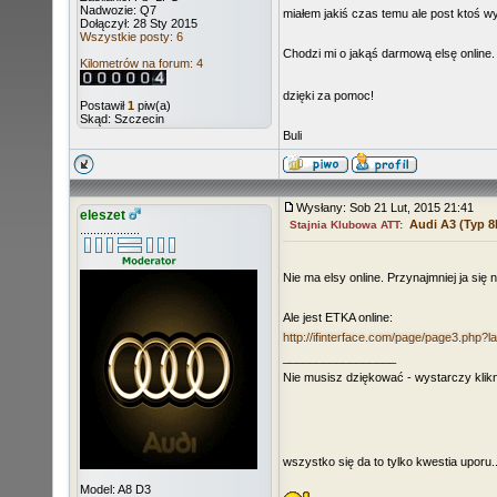
Nadwozie: Q7
miałem jakiś czas temu ale post ktoś 
Dołączył: 28 Sty 2015
Wszystkie posty: 6
Chodzi mi o jakąś darmową elsę online. 
Kilometrów na forum: 4
dzięki za pomoc!
Postawił
1
piw(a)
Skąd: Szczecin
Buli
Wysłany: Sob 21 Lut, 2015 21:41
eleszet
Audi A3 (Typ 8
Stajnia Klubowa ATT:
..................
Nie ma elsy online. Przynajmniej ja się 
Ale jest ETKA online:
http://ifinterface.com/page/page3.php?l
_________________
Nie musisz dziękować - wystarczy klik
wszystko się da to tylko kwestia uporu..
Model: A8 D3