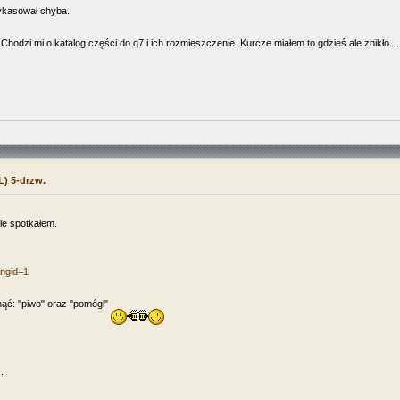
wykasował chyba.
Chodzi mi o katalog części do q7 i ich rozmieszczenie. Kurcze miałem to gdzieś ale znikło...
L) 5-drzw.
nie spotkałem.
angid=1
nąć: "piwo" oraz "pomógł"
.