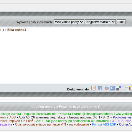
Wyświetl posty z ostatnich:
 ;)
»
Elsa online?
Dodaj temat do:
Losowe tematy » Pytajnik, czyli zielono mi ;)
alnego zamka - miganie kierunkami nie
•
Ksiazka instrukcji obslugi samochodu i wszystkie
blem z ABS
•
Audi A6 C6 wymiana oleju skrzyni biegów automat 3.0 TFSI Q
•
Podwójny wyd
niarki mp3 A8 D3 Łódź
•
AKU - falujące oborty po opdłaczeniu akumulatora
•
3.0 TFSI bład
ieszanka
•
Opis wyposażenia po numerze VIN - rozkodowanie
•
Pompa ABS ESP
•
Odma Aud