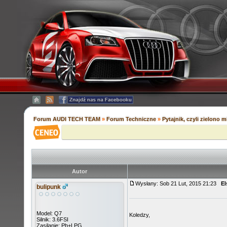
Forum AUDI TECH TEAM
»
Forum Techniczne
»
Pytajnik, czyli zielono mi
Autor
Wysłany: Sob 21 Lut, 2015 21:23
El
bulipunk
Model: Q7
Koledzy,
Silnik: 3.6FSI
Zasilanie: Pb+LPG