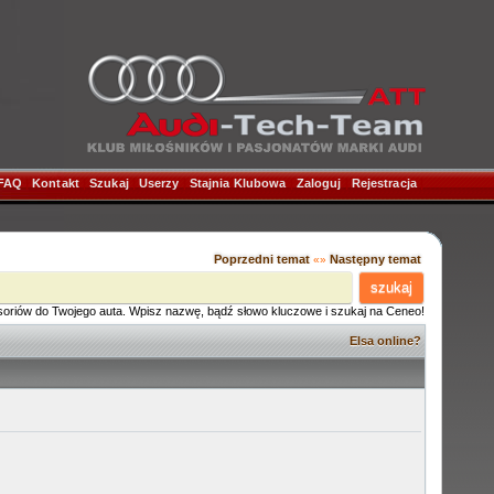
FAQ
|
Kontakt
|
Szukaj
|
Userzy
|
Stajnia Klubowa
|
Zaloguj
|
Rejestracja
|
Poprzedni temat
Następny temat
«»
szukaj
soriów do Twojego auta. Wpisz nazwę, bądź słowo kluczowe i szukaj na Ceneo!
Elsa online?