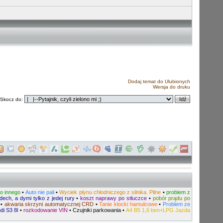
Dodaj temat do Ulubionych
Wersja do druku
Skocz do:
go innego
•
Auto nie pali
•
Wyciek płynu chłodniczego z silnika. Pilne
•
problem z
ech, a dymi tylko z jedej rury
•
koszt naprawy po stłuczce
•
pobór prądu po
•
akwaria skrzyni automatycznej CRD
•
Tanie klocki hamulcowe
•
Problem ze
i S3 8l
•
rozkodowanie VIN
•
Czujniki parkowania
•
A4 B5 1,6 ben+LPG Jazda