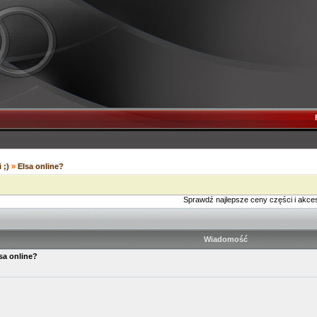
 ;)
»
Elsa online?
Sprawdź najlepsze ceny części i akce
Wiadomość
sa online?