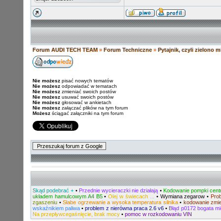
Forum AUDI TECH TEAM
»
Forum Techniczne
»
Pytajnik, czyli zielono mi
Nie możesz
pisać nowych tematów
Nie możesz
odpowiadać w tematach
Nie możesz
zmieniać swoich postów
Nie możesz
usuwać swoich postów
Nie możesz
głosować w ankietach
Nie możesz
załączać plików na tym forum
Możesz
ściągać załączniki na tym forum
Skąd podebrać +
•
Przednie wycieraczki nie działają
•
Kodowanie pompki centr
układem hamulcowym A4 B5
•
Olej w świecach ...
•
Wymiana zegarow
•
Pro
zgaszeniu
•
Słabe ogrzewanie a wysoka temperatura silnika
•
kodowanie zmie
wskaźnikiem paliwa
•
problem z nierówna praca 2.6 v6
•
Błąd p0172 bogata m
Na przepływcegaśnięcie, brak mocy
•
pomoc w rozkodowaniu VIN