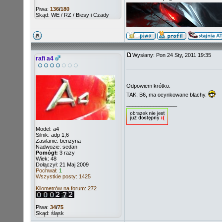
Piwa:
136
/
180
Skąd: WE / RZ / Biesy i Czady
Wysłany: Pon 24 Sty, 2011 19:35
rafi a4
Odpowiem krótko.
TAK, B6, ma ocynkowane blachy.
_________________
Model: a4
Silnik: adp 1,6
Zasilanie: benzyna
Nadwozie: sedan
Pomógł:
3 razy
Wiek: 48
Dołączył: 21 Maj 2009
Pochwał:
1
Wszystkie posty: 1425
Kilometrów na forum: 272
Piwa:
34
/
75
Skąd: śląsk