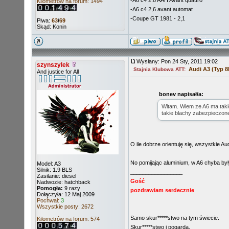
-A6 c4 2.8 AAH Avant quattro
Kilometrów na forum: 1494
-A6 c4 2,6 avant automat
-Coupe GT 1981 - 2,1
Piwa:
63
/
69
Skąd: Konin
Wysłany: Pon 24 Sty, 2011 19:02
szynszylek
Audi A3 (Typ 8
Stajnia Klubowa ATT:
And justice for All
bonev napisał/a:
Witam. Wiem ze A6 ma taki
takie blachy zabezpieczon
O ile dobrze orientuję się, wszystkie 
No pomijając aluminium, w A6 chyba był
Model: A3
Silnik: 1.9 BLS
_________________
Zasilanie: diesel
Gość
Nadwozie: hatchback
Pomogła:
9 razy
pozdrawiam serdecznie
Dołączyła: 12 Maj 2009
Pochwał:
3
Wszystkie posty: 2672
Samo skur*****stwo na tym świecie.
Kilometrów na forum: 574
Skur*****stwo i pogarda.