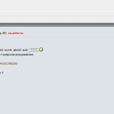
p 4F)
ść ocynk. jakość audi
lko i wyłącznie powypadkowe.
140151788166/
 !!