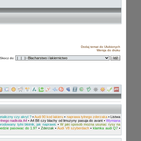
Dodaj temat do Ulubionych
Wersja do druku
Skocz do:
etaliczny czy akryl ?
•
Audi 90 kod lakieru
•
naprawa tylnego zderzaka
•
Listwa
lnego nadkola A4
•
A4 B8 czy blachy od limuzyny pasuja do avant
•
Wymiana
rodowany tylni błotnik, jak naprawic
•
W jaki sposob mozna usunac rysy na
bedzie pasowac do 1.9?
•
Zderzak
•
Audi V8 szyberdach
•
klamka audi Q7
•