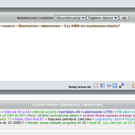
Wyświetl posty z ostatnich:
i wnętrze
»
Blacharstwo i lakiernictwo
»
Czy A4B6 ma ocynkowane blachy?
Dodaj temat do:
Losowe tematy » Blacharstwo i lakiernictwo
u
•
Zderzak S3 w A3
•
zderzak przedni
•
kod lakieru b6
•
Lakierowanie LY7W
•
LY5K lakier m
k od RS4 do A4?
•
Rysy i drobne uszkodzenia lakieru
•
szukam Wawa-naprawa prawego ty
farby ??
•
Klapa tylna Audi B7
•
Naprawa peknięcia zderzaka
•
zagnieciony dach
•
Przyko
ja do S3 2008+?
•
Montaż nowej nakładki progowej A4 B5
•
Audi b5, czy zderzak od 2.5 