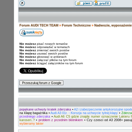
Forum AUDI TECH TEAM
»
Forum Techniczne
»
Nadwozie, wyposażenie 
Nie możesz
pisać nowych tematów
Nie możesz
odpowiadać w tematach
Nie możesz
zmieniać swoich postów
Nie możesz
usuwać swoich postów
Nie możesz
głosować w ankietach
Nie możesz
załączać plików na tym forum
Nie możesz
ściągać załączników na tym forum
popękane uchwyty kratek zderzaka
•
A2 i zabezpeczenie antykorozyjne spod
na klapę bagażnika
•
Audi A3 01r. - Korozja na uchwycie tylnej klapy
•
Zderza
przedniego zderzaka
•
Audi A6 C5 gdzie znajdę numer oznaczenie Lakieru 
karoseri..?
•
problem z przednim blotnikiem
•
Czy czesci od A3 2008+ pasu
wybieramy lakier