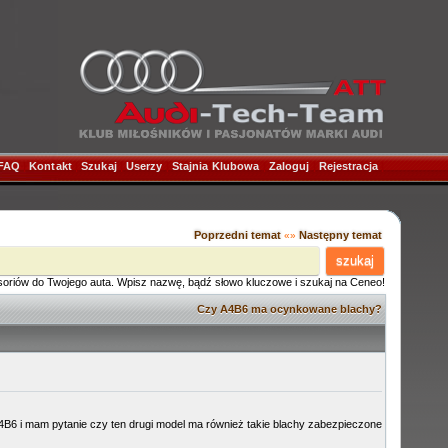
FAQ
|
Kontakt
|
Szukaj
|
Userzy
|
Stajnia Klubowa
|
Zaloguj
|
Rejestracja
|
Poprzedni temat
Następny temat
«»
szukaj
soriów do Twojego auta. Wpisz nazwę, bądź słowo kluczowe i szukaj na Ceneo!
Czy A4B6 ma ocynkowane blachy?
B6 i mam pytanie czy ten drugi model ma również takie blachy zabezpieczone