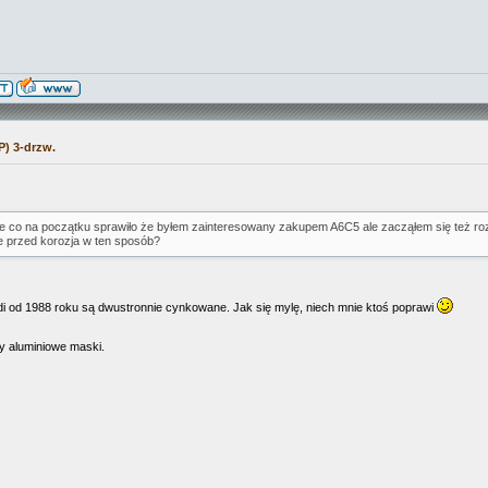
P) 3-drzw.
e co na początku sprawiło że byłem zainteresowany zakupem A6C5 ale zacząłem się też roz
e przed korozja w ten sposób?
Audi od 1988 roku są dwustronnie cynkowane. Jak się mylę, niech mnie ktoś poprawi
y aluminiowe maski.