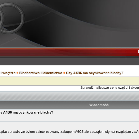
i wnętrze
»
Blacharstwo i lakiernictwo
»
Czy A4B6 ma ocynkowane blachy?
Sprawdź najlepsze ceny części i akce
Wiadomość
y A4B6 ma ocynkowane blachy?
ątku sprawiło że byłem zainteresowany zakupem A6C5 ale zacząłem się też rozglądać za A4