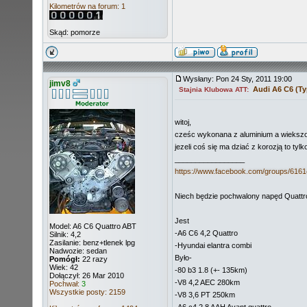
Kilometrów na forum: 1
Skąd: pomorze
Wysłany: Pon 24 Sty, 2011 19:00
jimv8
Audi A6 C6 (Ty
Stajnia Klubowa ATT:
witoj,
cześc wykonana z aluminium a wiekszo
jezeli coś się ma dziać z korozją to ty
_________________
https://www.facebook.com/groups/616
Niech będzie pochwalony napęd Quattro
Jest
Model: A6 C6 Quattro ABT
-A6 C6 4,2 Quattro
Silnik: 4,2
Zasilanie: benz+tlenek lpg
-Hyundai elantra combi
Nadwozie: sedan
Było-
Pomógł:
22 razy
Wiek: 42
-80 b3 1.8 (+- 135km)
Dołączył: 26 Mar 2010
-V8 4,2 AEC 280km
Pochwał:
3
Wszystkie posty: 2159
-V8 3,6 PT 250km