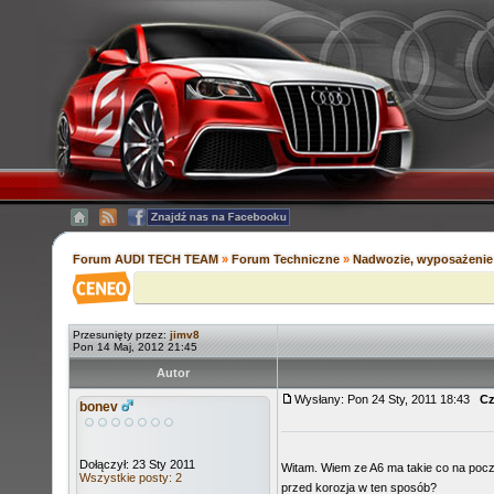
Forum AUDI TECH TEAM
»
Forum Techniczne
»
Nadwozie, wyposażenie 
Przesunięty przez:
jimv8
Pon 14 Maj, 2012 21:45
Autor
Wysłany: Pon 24 Sty, 2011 18:43
Cz
bonev
Dołączył: 23 Sty 2011
Witam. Wiem ze A6 ma takie co na pocz
Wszystkie posty: 2
przed korozja w ten sposób?