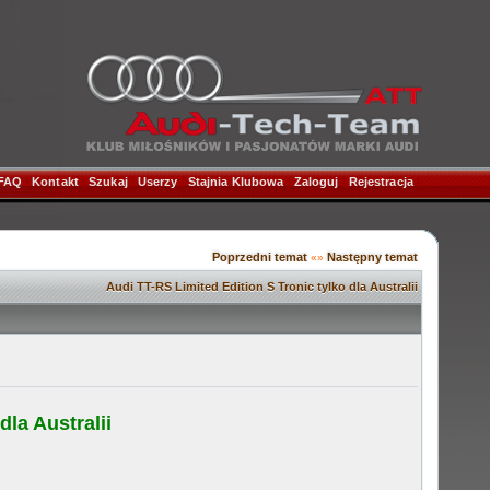
FAQ
|
Kontakt
|
Szukaj
|
Userzy
|
Stajnia Klubowa
|
Zaloguj
|
Rejestracja
|
Poprzedni temat
Następny temat
«»
Audi TT-RS Limited Edition S Tronic tylko dla Australii
dla Australii