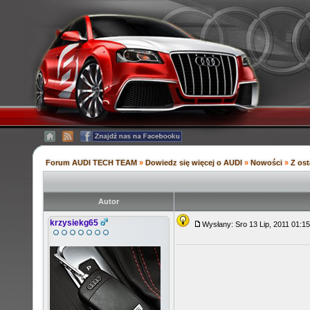
Forum AUDI TECH TEAM
»
Dowiedz się więcej o AUDI
»
Nowości
»
Z ost
Autor
krzysiekg65
Wysłany: Sro 13 Lip, 2011 01: