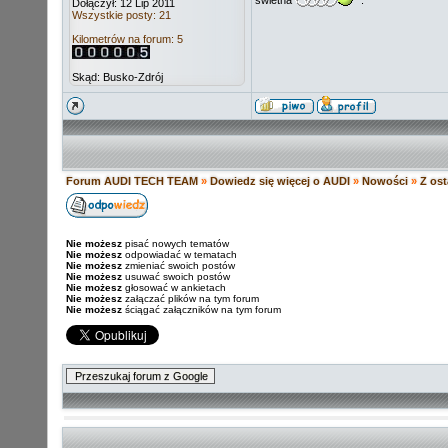
świetna
.
Dołączył: 12 Lip 2011
Wszystkie posty: 21
Kilometrów na forum: 5
Skąd: Busko-Zdrój
Forum AUDI TECH TEAM
»
Dowiedz się więcej o AUDI
»
Nowości
»
Z ost
Nie możesz
pisać nowych tematów
Nie możesz
odpowiadać w tematach
Nie możesz
zmieniać swoich postów
Nie możesz
usuwać swoich postów
Nie możesz
głosować w ankietach
Nie możesz
załączać plików na tym forum
Nie możesz
ściągać załączników na tym forum