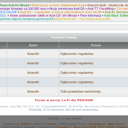
Nowe Audi A4 Allroad
•
Elektryczny system doładowania Audi
•
Koncern Audi - skutecznie do
zentuje fortepian za 100.000 euro
•
Akcja serwisowa Audi Q5
•
Audi TT Facelifting
•
Czy tak
OFICJALNIE
•
Audi Q3 - 5 gwiazdek w teście zderzeniowym Euro NCAP
•
Audi A1 Sportbac
011r.
•
Nowe podstawowe silniki w Audi Q5 i A4 Allroad
•
Pare informacji
•
Audi Black Editi
gowskie zdjęcia następnej generacji A3
•
Audi Perfection - The unique Audi quality
Podobne Tematy
Autor
Forum
Astaroth
Ogłoszenia i regulaminy
Astaroth
Ogłoszenia i regulaminy
Astaroth
Ogłoszenia i regulaminy
Astaroth
Ogłoszenia i regulaminy
Astaroth
Tylko prawdziwe samochody..
Forum w wersji Lo-Fi dla PDA/GSM
cintosh; Intel Mac OS X 10_15_7) AppleWebKit/537.36 (KHTML, like Gecko) Chrome/131.0.0.0 S
Pamiętaj, że w internecie nikt nie jest anonimowy.
Audi Klub
| |
Forum bulterier
Powered by
phpBB
modified by
Przemo
© 2003 phpBB Group -
opowiadania
-
Mapa Forum
TEAM Individual Template | Designed by
PCserwis
® |
Mapa forum AUDI TECH TEAM
|
Polityka