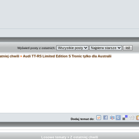
Wyświetl posty z ostatnich:
atniej chwili
»
Audi TT-RS Limited Edition S Tronic tylko dla Australii
Dodaj temat do:
Losowe tematy » Z ostatniej chwili