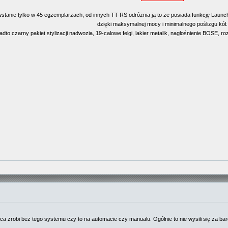
wstanie tylko w 45 egzemplarzach, od innych TT-RS odróżnia ją to że posiada funkcję Laun
dzięki maksymalnej mocy i minimalnego poślizgu kół.
dto czarny pakiet stylizacji nadwozia, 19-calowe felgi, lakier metalik, nagłośnienie BOSE, r
a zrobi bez tego systemu czy to na automacie czy manualu. Ogólnie to nie wysili się za bardzo