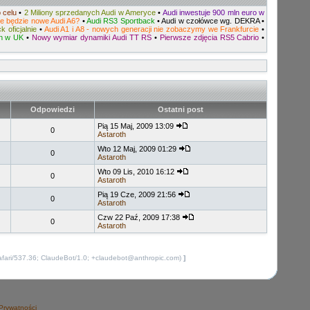
 celu
•
2 Miliony sprzedanych Audi w Ameryce
•
Audi inwestuje 900 mln euro w
ie będzie nowe Audi A6?
•
Audi RS3 Sportback
•
Audi w czołówce wg. DEKRA
•
k oficjalnie
•
Audi A1 i A8 - nowych generacji nie zobaczymy we Frankfurcie
•
on w UK
•
Nowy wymiar dynamiki Audi TT RS
•
Pierwsze zdjęcia RS5 Cabrio
•
Odpowiedzi
Ostatni post
Pią 15 Maj, 2009 13:09
0
Astaroth
Wto 12 Maj, 2009 01:29
0
Astaroth
Wto 09 Lis, 2010 16:12
0
Astaroth
Pią 19 Cze, 2009 21:56
0
Astaroth
Czw 22 Paź, 2009 17:38
0
Astaroth
afari/537.36; ClaudeBot/1.0; +claudebot@anthropic.com)
]
 Prywatności