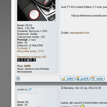
Audi TT-RS Limited Edition S Tronic po
Edycja limitowana posiada pona
Model: 80 b3
Silnik: 1.8s PM
Zasilanie: Benzyna + LPG
Źródło:
www.gtspirit.com
Nadwozie: Sedan
Zaproszone osoby: 122
Pomógł:
2 razy
Wiek: 30
Dołączył: 12 Maj 2009
Pochwał:
3
Wszystkie posty: 2772
Kilometrów na forum: 827
Piwa:
69
/
80
Skąd: Zjednoczone Emiraty
Wrocławskie
Wysłany: Sro 13 Lip, 2011 01:35
wojbra1
Model: B1
Ładna, ale Launch Control dobry kierowc
Wiek: 33