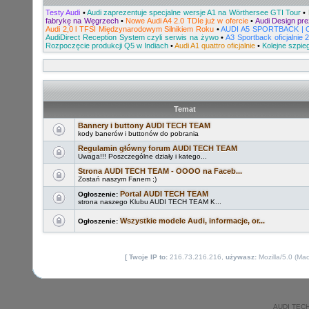
Testy Audi
•
Audi zaprezentuje specjalne wersje A1 na Wörthersee GTI Tour
•
fabrykę na Węgrzech
•
Nowe Audi A4 2.0 TDIe już w ofercie
•
Audi Design pre
Audi 2,0 l TFSI Międzynarodowym Silnikiem Roku
•
AUDI A5 SPORTBACK | 
AudiDirect Reception System czyli serwis na żywo
•
A3 Sportback oficjalnie 2
Rozpoczęcie produkcji Q5 w Indiach
•
Audi A1 quattro oficjalnie
•
Kolejne szpie
Temat
Bannery i buttony AUDI TECH TEAM
kody banerów i buttonów do pobrania
Regulamin główny forum AUDI TECH TEAM
Uwaga!!! Poszczególne działy i katego...
Strona AUDI TECH TEAM - OOOO na Faceb...
Zostań naszym Fanem ;)
Portal AUDI TECH TEAM
Ogłoszenie:
strona naszego Klubu AUDI TECH TEAM K...
Wszystkie modele Audi, informacje, or...
Ogłoszenie:
[ Twoje IP to:
216.73.216.216,
używasz:
Mozilla/5.0 (Ma
AUDI TECH 