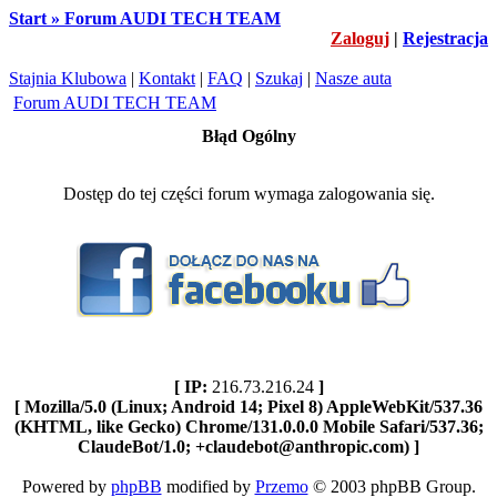
Start » Forum AUDI TECH TEAM
Zaloguj
|
Rejestracja
Stajnia Klubowa
|
Kontakt
|
FAQ
|
Szukaj
|
Nasze auta
Forum AUDI TECH TEAM
Błąd Ogólny
Dostęp do tej części forum wymaga zalogowania się.
[ IP:
216.73.216.24
]
[ Mozilla/5.0 (Linux; Android 14; Pixel 8) AppleWebKit/537.36
(KHTML, like Gecko) Chrome/131.0.0.0 Mobile Safari/537.36;
ClaudeBot/1.0; +claudebot@anthropic.com) ]
Powered by
phpBB
modified by
Przemo
© 2003 phpBB Group.