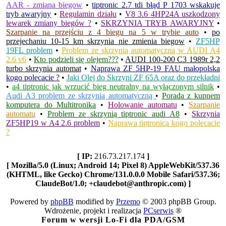
AAR - zmiana biegow
•
tiptronic 2.7 tdi błąd P 1703 wskakuje
tryb awaryjny
•
Regulamin działu
•
V8 3.6 4HP24A uszkodzony
lewarek zmiany biegów ?
•
SKRZYNIA TRYB AWARYJNY
•
Szarpanie na przejściu z 4 biegu na 5 w trybie auto
•
po
przejechaniu 10-15 km skrzynia nie zmienia biegow
•
ZF5HP
19FL problem
•
Problem ze skrzynią automatyczną w AUDI A4
2.6 v6
•
Kto podzieli się olejem???
•
AUDI 100-200 C3 1989r 2,2
turbo skrzynia automat
•
Naprawa ZF 5HP-19 FAU małopolska
kogo polecacie ?
•
Jaki Olej do Skrzyni ZF 65A oraz do przekładni
•
a4 tiptronic jak wrzucić bieg neutralny na wyłączonym silnik
•
Audi A3 problem ze skrzynią automatyczną
•
Porada z kupnem
komputera do Multitronika
•
Holowanie automatu
•
Szarpanie
automatu
•
Problem ze skrzynią tiptronic audi A8
•
Skrzynia
ZF5HP19 w A4 2.6 problem
•
Naprawa tiptronica kogo polecacie
?
[ IP:
216.73.217.174
]
[ Mozilla/5.0 (Linux; Android 14; Pixel 8) AppleWebKit/537.36
(KHTML, like Gecko) Chrome/131.0.0.0 Mobile Safari/537.36;
ClaudeBot/1.0; +claudebot@anthropic.com) ]
Powered by
phpBB
modified by
Przemo
© 2003 phpBB Group.
Wdrożenie, projekt i realizacja
PCserwis
®
Forum w wersji Lo-Fi dla PDA/GSM