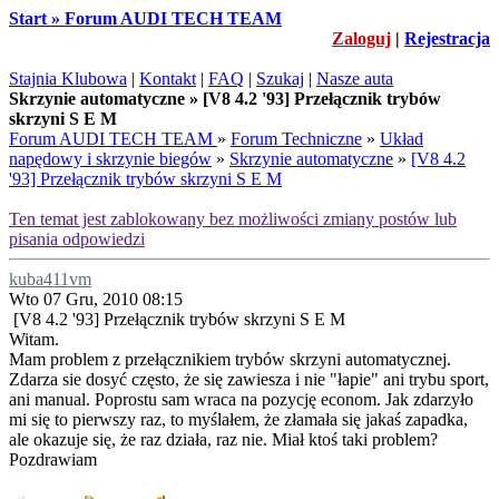
Start » Forum AUDI TECH TEAM
Zaloguj
|
Rejestracja
Stajnia Klubowa
|
Kontakt
|
FAQ
|
Szukaj
|
Nasze auta
Skrzynie automatyczne » [V8 4.2 '93] Przełącznik trybów
skrzyni S E M
Forum AUDI TECH TEAM
»
Forum Techniczne
»
Układ
napędowy i skrzynie biegów
»
Skrzynie automatyczne
»
[V8 4.2
'93] Przełącznik trybów skrzyni S E M
Ten temat jest zablokowany bez możliwości zmiany postów lub
pisania odpowiedzi
kuba411vm
Wto 07 Gru, 2010 08:15
[V8 4.2 '93] Przełącznik trybów skrzyni S E M
Witam.
Mam problem z przełącznikiem trybów skrzyni automatycznej.
Zdarza sie dosyć często, że się zawiesza i nie "łapie" ani trybu sport,
ani manual. Poprostu sam wraca na pozycję econom. Jak zdarzyło
mi się to pierwszy raz, to myślałem, że złamała się jakaś zapadka,
ale okazuje się, że raz działa, raz nie. Miał ktoś taki problem?
Pozdrawiam