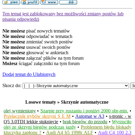
Ten temat jest zablokowany bez możliwości zmiany postów lub
pisania odpowiedzi
Nie możesz
pisać nowych tematów
Nie możesz
odpowiadać w tematach
Nie możesz
zmieniać swoich postów
Nie możesz
usuwać swoich postów
Nie możesz
głosować w ankietach
Nie możesz
załączać plików na tym forum
Możesz
ściągać załączniki na tym forum
Dodaj temat do Ulubionych
Skocz do:
Losowe tematy » Skrzynie automatyczne
olej wymieniony
•
Szarpie przy ruszaniu i poniżej 2000 obr-min.
•
Przełącznik trybów skrzyni S E M
•
Automat w A3
•
s-tronic - w
Q5 3.0TDI lekkie stuknięcie
•
brak biegów do przodu
•
Wyrzuciło
olej ze skrzyni biegów podczas jazdy
•
Problemem błędu blokady
kluczyka zapłonu ?
•
Audi A4 b5 1998r ALF
•
Audi C4 100 2.3