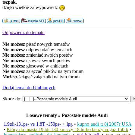
tszpak
,
dzięki wielkie za wypowiedz
Odpowiedz do tematu
Nie możesz
pisać nowych tematów
Nie możesz
odpowiadać w tematach
Nie możesz
zmieniać swoich postów
Nie możesz
usuwać swoich postów
Nie możesz
głosować w ankietach
Nie możesz
załączać plików na tym forum
Możesz
ściągać załączniki na tym forum
Dodaj temat do Ulubionych
Skocz do:
Losowe tematy » Pozostałe modele Audi
1,9tdi-131ps- vs 1,8T -150ps- + lpg
•
kupno audi tt 8j 2007r USA
•
Który do miasta 19 tdi 130 km czy 18 turbo benzyna-gaz 150 k
•
Interesujące audiczki do kupienia
•
rs4 lub rs6
•
raty na stary