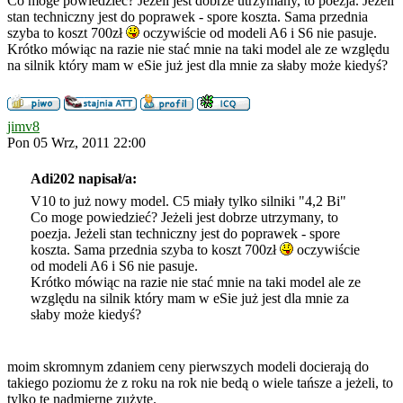
Co moge powiedzieć? Jeżeli jest dobrze utrzymany, to poezja. Jeżeli
stan techniczny jest do poprawek - spore koszta. Sama przednia
szyba to koszt 700zł
oczywiście od modeli A6 i S6 nie pasuje.
Krótko mówiąc na razie nie stać mnie na taki model ale ze względu
na silnik który mam w eSie już jest dla mnie za słaby może kiedyś?
jimv8
Pon 05 Wrz, 2011 22:00
Adi202 napisał/a:
V10 to już nowy model. C5 miały tylko silniki "4,2 Bi"
Co moge powiedzieć? Jeżeli jest dobrze utrzymany, to
poezja. Jeżeli stan techniczny jest do poprawek - spore
koszta. Sama przednia szyba to koszt 700zł
oczywiście
od modeli A6 i S6 nie pasuje.
Krótko mówiąc na razie nie stać mnie na taki model ale ze
względu na silnik który mam w eSie już jest dla mnie za
słaby może kiedyś?
moim skromnym zdaniem ceny pierwszych modeli docierają do
takiego poziomu że z roku na rok nie bedą o wiele tańsze a jeżeli, to
tylko te nadmierne zużyte.