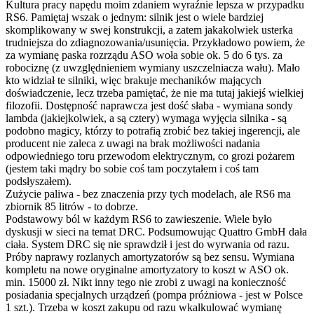
Kultura pracy napędu moim zdaniem wyraźnie lepsza w przypadku
RS6. Pamiętaj wszak o jednym: silnik jest o wiele bardziej
skomplikowany w swej konstrukcji, a zatem jakakolwiek usterka
trudniejsza do zdiagnozowania/usunięcia. Przykładowo powiem, że
za wymianę paska rozrządu ASO woła sobie ok. 5 do 6 tys. za
robociznę (z uwzględnieniem wymiany uszczelniacza wału). Mało
kto widział te silniki, więc brakuje mechaników mających
doświadczenie, lecz trzeba pamiętać, że nie ma tutaj jakiejś wielkiej
filozofii. Dostępność naprawcza jest dość słaba - wymiana sondy
lambda (jakiejkolwiek, a są cztery) wymaga wyjęcia silnika - są
podobno magicy, którzy to potrafią zrobić bez takiej ingerencji, ale
producent nie zaleca z uwagi na brak możliwości nadania
odpowiedniego toru przewodom elektrycznym, co grozi pożarem
(jestem taki mądry bo sobie coś tam poczytałem i coś tam
podsłyszałem).
Zużycie paliwa - bez znaczenia przy tych modelach, ale RS6 ma
zbiornik 85 litrów - to dobrze.
Podstawowy ból w każdym RS6 to zawieszenie. Wiele było
dyskusji w sieci na temat DRC. Podsumowując Quattro GmbH dała
ciała. System DRC się nie sprawdził i jest do wyrwania od razu.
Próby naprawy rozlanych amortyzatorów są bez sensu. Wymiana
kompletu na nowe oryginalne amortyzatory to koszt w ASO ok.
min. 15000 zł. Nikt inny tego nie zrobi z uwagi na konieczność
posiadania specjalnych urządzeń (pompa próżniowa - jest w Polsce
1 szt.). Trzeba w koszt zakupu od razu wkalkulować wymianę