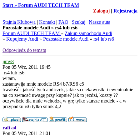
Start » Forum AUDI TECH TEAM
Zaloguj
|
Rejestracja
Stajnia Klubowa
|
Kontakt
|
FAQ
|
Szukaj
|
Nasze auta
Pozostałe modele Audi » rs4 lub rs6
Forum AUDI TECH TEAM
»
Zakup samochodu Audi
»
Kupujemy Audi
»
Pozostałe modele Audi
»
rs4 lub rs6
Odpowiedz do tematu
jimv8
Pon 05 Wrz, 2011 19:45
rs4 lub rs6
witam,
zastanawija mnie modele RS4 b7/RS6 c5
trwałość i jakość tych audiczek, jakie sa ciekawostki i ewentualnie
na co zwracać uwagę przy kupnie? jak to jeżdzi, koszty ??
oczywiście dla mnie wchodzą w grę tylko starsze modele - a w
przypadku rs6 tylko silnik 4,2
rafi a4
Pon 05 Wrz, 2011 21:01