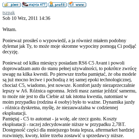
tszpak
Sob 10 Wrz, 2011 14:36
Witam.
Ponieważ prosiłeś o wypowiedź, a ja również miałem podobny
dylemat jak Ty, to może moje skromne wypociny pomogą Ci podjąć
decyzję.
Ponieważ od kilku miesięcy posiadam RS6 C5 Avant i powoli
doprowadzam auto do stanu pełnej używalności, to pokrótce zwrócę
uwagę na kilka kwestii. Po pierwsze trzeba pamiętać, że oba modele
są już mocno leciwe i pochodzą z tej samej epoki technologicznej,
chociaż C5, wiadomo, jest nowsze. Komfort jazdy niezaprzeczalnie
lepszy w A6. Różnica ogromna. Jeżeli masz zamiar jeździć samemu,
to może nie jest to dla Ciebie aż tak istotna kwestia, natomiast w
moim przypadku (rodzina 4 osoby) było to ważne. Dynamika jazdy
- różnica dyskretna, myślę, że niezauważalna w codziennej
eksploatacji.
Pamiętaj - C5 to automat - ja wolę, ale rzecz gustu. Koszty
eksploatacji - raczej zdecydowanie niższe w przypadku 2,7BT.
Dostępność części dla mniejszego brata lepsza, aftermarket bardziej
rozwinięty, kwoty, które trzeba zostawić u sprzedawcy niższe.