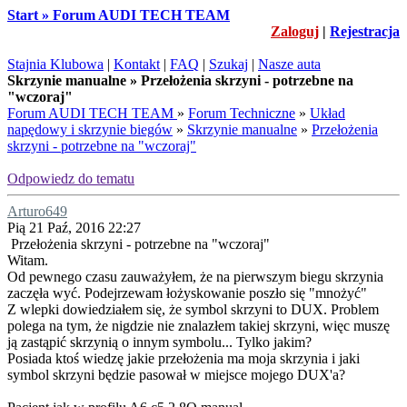
Start » Forum AUDI TECH TEAM
Zaloguj
|
Rejestracja
Stajnia Klubowa
|
Kontakt
|
FAQ
|
Szukaj
|
Nasze auta
Skrzynie manualne » Przełożenia skrzyni - potrzebne na
"wczoraj"
Forum AUDI TECH TEAM
»
Forum Techniczne
»
Układ
napędowy i skrzynie biegów
»
Skrzynie manualne
»
Przełożenia
skrzyni - potrzebne na "wczoraj"
Odpowiedz do tematu
Arturo649
Pią 21 Paź, 2016 22:27
Przełożenia skrzyni - potrzebne na "wczoraj"
Witam.
Od pewnego czasu zauważyłem, że na pierwszym biegu skrzynia
zaczęła wyć. Podejrzewam łożyskowanie poszło się "mnożyć"
Z wlepki dowiedziałem się, że symbol skrzyni to DUX. Problem
polega na tym, że nigdzie nie znalazłem takiej skrzyni, więc muszę
ją zastąpić skrzynią o innym symbolu... Tylko jakim?
Posiada ktoś wiedzę jakie przełożenia ma moja skrzynia i jaki
symbol skrzyni będzie pasował w miejsce mojego DUX'a?