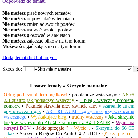
Odpowiedz do tematu
Nie możesz
pisać nowych tematów
Nie możesz
odpowiadać w tematach
Nie możesz
zmieniać swoich postów
Nie możesz
usuwać swoich postów
Nie możesz
głosować w ankietach
Nie możesz
załączać plików na tym forum
Możesz
ściągać załączniki na tym forum
Dodaj temat do Ulubionych
Skocz do:
Losowe tematy » Skrzynie manualne
Oring pod czujnikiem prędkości
•
problem ze wstecznym
•
A6 c5
2.8 quattro jak podlaczyc wsteczny
•
1 bieg , wsteczny problem,
pomocy.
•
Pęknięta skrzynia przy gwincie łapy
•
szarpanie autem
gdy puszczam gaz
•
A3 1.8T AUM - zgrzytanie przy wrzucaniu
wstecznego
•
Wyskakujace biegi
•
trudny wsteczny
•
Jaka skrzynie
biegow wstawic do A6C4 z silnikiem z A4 1.8ADR
•
Wymiana
skrzyni DGV
•
Jakie sprzęgło ?
•
Wycie...
•
Skrzynia do S6 C5
Jaka?
•
Skrzynia Biegów Do Audi C4 2.5TDI
•
Q5 szarpie na 1