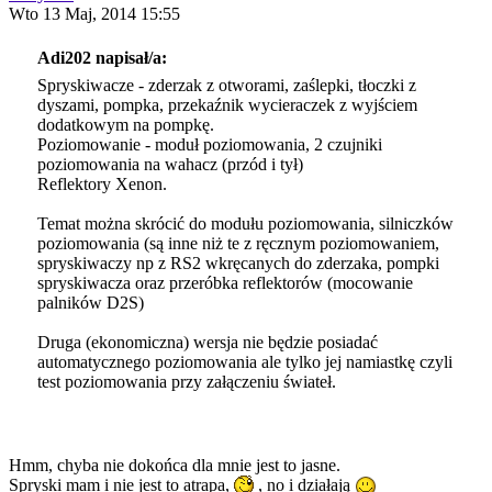
Wto 13 Maj, 2014 15:55
Adi202 napisał/a:
Spryskiwacze - zderzak z otworami, zaślepki, tłoczki z
dyszami, pompka, przekaźnik wycieraczek z wyjściem
dodatkowym na pompkę.
Poziomowanie - moduł poziomowania, 2 czujniki
poziomowania na wahacz (przód i tył)
Reflektory Xenon.
Temat można skrócić do modułu poziomowania, silniczków
poziomowania (są inne niż te z ręcznym poziomowaniem,
spryskiwaczy np z RS2 wkręcanych do zderzaka, pompki
spryskiwacza oraz przeróbka reflektorów (mocowanie
palników D2S)
Druga (ekonomiczna) wersja nie będzie posiadać
automatycznego poziomowania ale tylko jej namiastkę czyli
test poziomowania przy załączeniu świateł.
Hmm, chyba nie dokońca dla mnie jest to jasne.
Spryski mam i nie jest to atrapa,
, no i działają