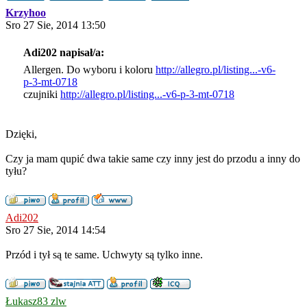
Krzyhoo
Sro 27 Sie, 2014 13:50
Adi202 napisał/a:
Allergen. Do wyboru i koloru
http://allegro.pl/listing...-v6-
p-3-mt-0718
czujniki
http://allegro.pl/listing...-v6-p-3-mt-0718
Dzięki,
Czy ja mam qupić dwa takie same czy inny jest do przodu a inny do
tyłu?
Adi202
Sro 27 Sie, 2014 14:54
Przód i tył są te same. Uchwyty są tylko inne.
Łukasz83 zlw