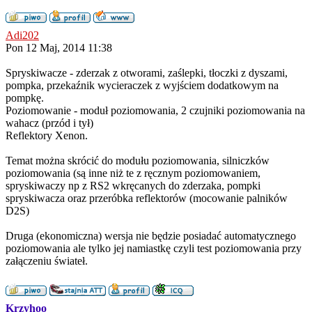
Adi202
Pon 12 Maj, 2014 11:38
Spryskiwacze - zderzak z otworami, zaślepki, tłoczki z dyszami,
pompka, przekaźnik wycieraczek z wyjściem dodatkowym na
pompkę.
Poziomowanie - moduł poziomowania, 2 czujniki poziomowania na
wahacz (przód i tył)
Reflektory Xenon.
Temat można skrócić do modułu poziomowania, silniczków
poziomowania (są inne niż te z ręcznym poziomowaniem,
spryskiwaczy np z RS2 wkręcanych do zderzaka, pompki
spryskiwacza oraz przeróbka reflektorów (mocowanie palników
D2S)
Druga (ekonomiczna) wersja nie będzie posiadać automatycznego
poziomowania ale tylko jej namiastkę czyli test poziomowania przy
załączeniu świateł.
Krzyhoo