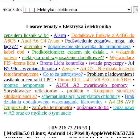
Skocz do:
Losowe tematy » Elektryka i elektronika
zepsułem licznik w b4
•
Alarm
•
Dodatkowe funkcje z A4B6 do
A6C5
•
Audi A6 C4 Avant
•
Podświetlenie zegarów,, miga,, nie
łączy??
•
alternator
•
dopasowanie sterownika do immobilizera
•
kabel obd
•
Predkościomierz czsaem nie działa...
•
wskażnik
paliwa
•
elektryka pod wyposażenie dodatkowe??
•
Wyświetlacz
FIS -brems licht
•
Brems Licht kontrolka
•
światła przyczepy
•
A4
B5 99r. - wymiana licznika
•
Zegary
•
A6 C5 - Nie działa lusterko
fotochromatyczne
•
Co to za ustrojstwo?
•
Problem z ładowaniem i
zasilaniem centralki LPG
•
Pinout ECU - 4.2 V8 AEC lub ABH
•
montaz tempomatu
•
AUDI A2 zwariowało pomocy
•
Spryskiwacze reflektorów - problem
•
Komputer sterujący
silnikiem audi a2
•
schemat instalacji wentylatora chłodnicy
•
Brak
działania dodatkowego wspomagania kierownicy
•
A4 B6 AVF
czujnik G40
•
żarówka termometru
•
opóżniacz do b4
•
Duża nawi
w A3 oraz co myślicie o tym aucie
[ IP:
216.73.216.59
]
[ Mozilla/5.0 (Linux; Android 14; Pixel 8) AppleWebKit/537.36