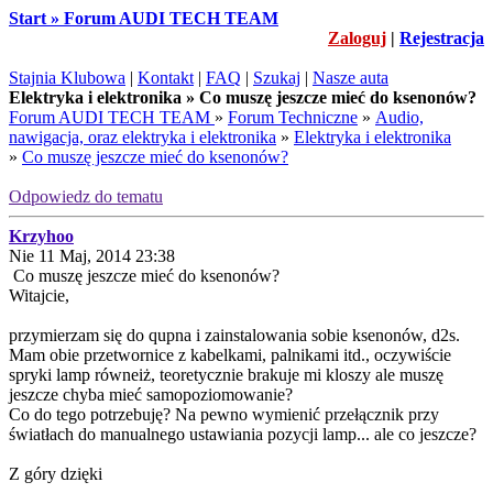
Start » Forum AUDI TECH TEAM
Zaloguj
|
Rejestracja
Stajnia Klubowa
|
Kontakt
|
FAQ
|
Szukaj
|
Nasze auta
Elektryka i elektronika » Co muszę jeszcze mieć do ksenonów?
Forum AUDI TECH TEAM
»
Forum Techniczne
»
Audio,
nawigacja, oraz elektryka i elektronika
»
Elektryka i elektronika
»
Co muszę jeszcze mieć do ksenonów?
Odpowiedz do tematu
Krzyhoo
Nie 11 Maj, 2014 23:38
Co muszę jeszcze mieć do ksenonów?
Witajcie,
przymierzam się do qupna i zainstalowania sobie ksenonów, d2s.
Mam obie przetwornice z kabelkami, palnikami itd., oczywiście
spryki lamp równeiż, teoretycznie brakuje mi kloszy ale muszę
jeszcze chyba mieć samopoziomowanie?
Co do tego potrzebuję? Na pewno wymienić przełącznik przy
światłach do manualnego ustawiania pozycji lamp... ale co jeszcze?
Z góry dzięki