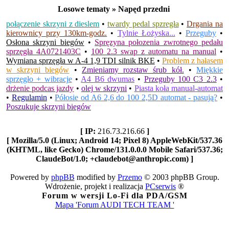
Losowe tematy » Napęd przedni
połączenie skrzyni z dieslem
•
twardy pedal spzregła
•
Drgania na
kierownicy przy 130km-godz.
•
Tylnie Łożyska...
•
Przeguby
•
Osłona skrzyni biegów
•
Spręzyna połozenia zwrotnego pedału
sprzęgła 4A0721403C
•
100 2.3 swap z automatu na manual
•
Wymiana sprzęgła w A-4 1,9 TDI silnik BKE
•
Problem z hałasem
w skrzyni biegów
•
Zmieniamy rozstaw śrub kół.
•
Miękkie
sprzęgło + wibracje
•
A4 B6 dwumas
•
Przeguby 100 C3 2.3
•
drżenie podcas jazdy
•
olej w skrzyni
•
Piasta koła manual-automat
•
Regulamin
•
Półosie od A6 2,6 do 100 2,5D automat - pasują?
•
Poszukuje skrzyni biegów
[ IP:
216.73.216.66
]
[ Mozilla/5.0 (Linux; Android 14; Pixel 8) AppleWebKit/537.36
(KHTML, like Gecko) Chrome/131.0.0.0 Mobile Safari/537.36;
ClaudeBot/1.0; +claudebot@anthropic.com) ]
Powered by
phpBB
modified by
Przemo
© 2003 phpBB Group.
Wdrożenie, projekt i realizacja
PCserwis
®
Forum w wersji Lo-Fi dla PDA/GSM
Mapa 'Forum AUDI TECH TEAM '