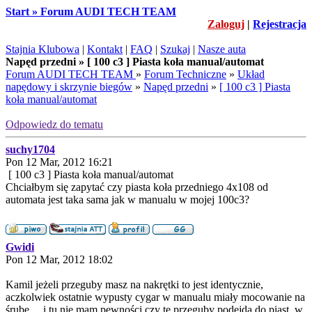
Start » Forum AUDI TECH TEAM
Zaloguj
|
Rejestracja
Stajnia Klubowa
|
Kontakt
|
FAQ
|
Szukaj
|
Nasze auta
Napęd przedni » [ 100 c3 ] Piasta koła manual/automat
Forum AUDI TECH TEAM
»
Forum Techniczne
»
Układ
napędowy i skrzynie biegów
»
Napęd przedni
»
[ 100 c3 ] Piasta
koła manual/automat
Odpowiedz do tematu
suchy1704
Pon 12 Mar, 2012 16:21
[ 100 c3 ] Piasta koła manual/automat
Chciałbym się zapytać czy piasta koła przedniego 4x108 od
automata jest taka sama jak w manualu w mojej 100c3?
Gwidi
Pon 12 Mar, 2012 18:02
Kamil jeżeli przeguby masz na nakrętki to jest identycznie,
aczkolwiek ostatnie wypusty cygar w manualu miały mocowanie na
śrubę.... i tu nie mam pewności czy te przeguby podejdą do piast, w