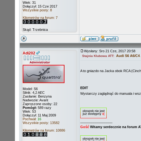
Wiek: 31
Dołączył: 15 Cze 2017
Wszystkie posty: 8
Kilometrów na forum: 7
Skąd: Trzebnica
Wysłany: Sro 21 Cze, 2017 20:58
Adi202
Audi S6 A6/C4
Stajnia Klubowa ATT:
A to gniazdo na Jacka obok RCA (Cinch)
EDIT
Model: S6
Silnik: 4,2 AEC
Wystarczy zaglądnąć do manuala i wszy
Zasilanie: Benzyna
Nadwozie: Avant
Zaproszone osoby: 22
Pomógł:
589 razy
Wiek: 53
Dołączył: 11 Maj 2009
Pochwał:
16
_________________
Wszystkie posty: 13582
Gość
Witamy serdecznie na forum 
Kilometrów na forum: 10886