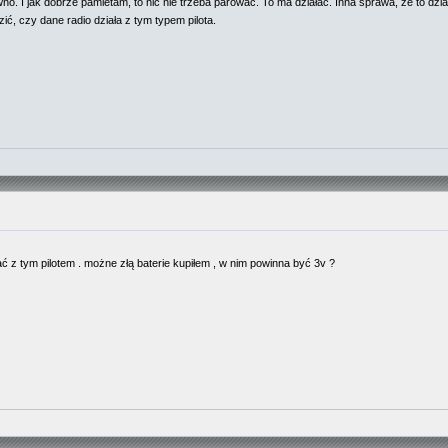
o. I jak dobrze pamietam, to nic nie trzeba parować. To ma działać. Inna sprawa, że to dzi
dzić, czy dane radio działa z tym typem pilota.
ć z tym pilotem . możne złą baterie kupiłem , w nim powinna być 3v ?