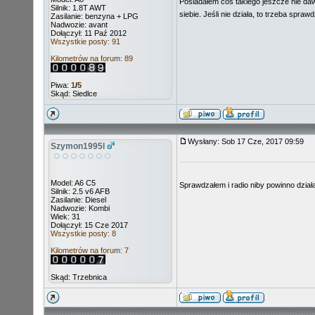
Posiadałem coś takiego jeszcze nie dawn
Silnik: 1.8T AWT
siebie. Jeśli nie działa, to trzeba spraw
Zasilanie: benzyna + LPG
Nadwozie: avant
Dołączył: 11 Paź 2012
Wszystkie posty: 91
Kilometrów na forum: 89
Piwa:
1
/
5
Skąd: Siedlce
Wysłany: Sob 17 Cze, 2017 09:59
Szymon1995l
Model: A6 C5
Sprawdzałem i radio niby powinno działa
Silnik: 2.5 v6 AFB
Zasilanie: Diesel
Nadwozie: Kombi
Wiek: 31
Dołączył: 15 Cze 2017
Wszystkie posty: 8
Kilometrów na forum: 7
Skąd: Trzebnica