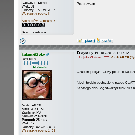
Nadwozie: Kombi
Pozdrawiam
Wiek: 31
Dołączył: 15 Cze 2017
Wszystkie posty: 8
Kilometrów na forum: 7
Skąd: Trzebnica
Wysłany: Pią 16 Cze, 2017 16:42
Łukasz83 zlw
Audi A6 C6 (Ty
Stajnia Klubowa ATT:
RS6 MTM
Uzupełni prfil jak nalezy potem odwied
_________________
Niech bedzie pochwalony naped QU
Szóstego dnia Bóg stworzył silnik diesl
Model: A6 C6
Silnik: 3.0 TFSI
Zasilanie: PB
Nadwozie: AVANT
Pomógł:
25 razy
Wiek: 42
Dołączył: 02 Gru 2013
Wszystkie posty: 1439