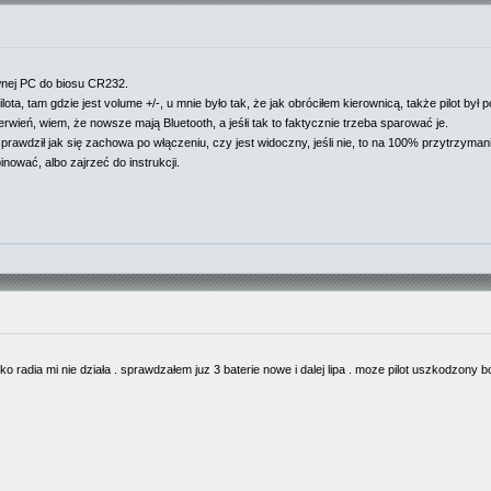
ownej PC do biosu CR232.
a, tam gdzie jest volume +/-, u mnie było tak, że jak obróciłem kierownicą, także pilot był p
ień, wiem, że nowsze mają Bluetooth, a jeśłi tak to faktycznie trzeba sparować je.
sprawdził jak się zachowa po włączeniu, czy jest widoczny, jeśli nie, to na 100% przytrzyma
ować, albo zajrzeć do instrukcji.
sko radia mi nie działa . sprawdzałem juz 3 baterie nowe i dalej lipa . moze pilot uszkodzony b