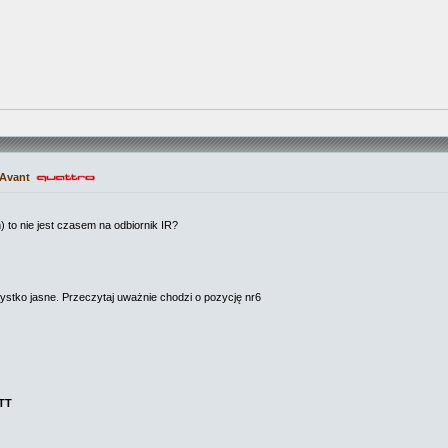
 Avant
 to nie jest czasem na odbiornik IR?
stko jasne. Przeczytaj uważnie chodzi o pozycję nr6
ATT