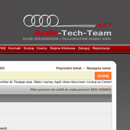
FAQ
|
Kontakt
|
Szukaj
|
Userzy
|
Stajnia Klubowa
|
Zaloguj
|
Rejestracja
|
0UI
Poprzedni temat
Następny temat
«»
szukaj
soriów do Twojego auta. Wpisz nazwę, bądź słowo kluczowe i szukaj na Ceneo!
Pilot pioneer cd-sr100 do radia pionner DEH-X3600UI
wiedz .