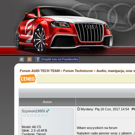
Forum AUDI TECH TEAM
»
Forum Techniczne
»
Audio, nawigacja, oraz e
Autor
Wysłany: Pią 16 Cze, 2017 14:54
Pi
Szymon1995l
Model: A6 C5
Witam wszystkich na forum
Silnik: 2.5 v6 AFB
Nabyłem radio pionner wraz z pilotem , 
Zasilanie: Diesel