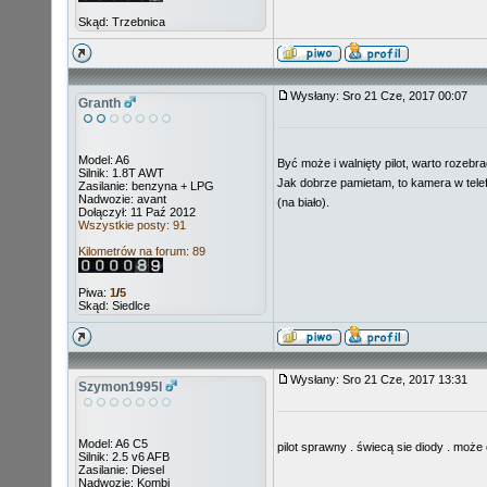
Skąd: Trzebnica
Wysłany: Sro 21 Cze, 2017 00:07
Granth
Model: A6
Być może i walnięty pilot, warto rozebr
Silnik: 1.8T AWT
Jak dobrze pamietam, to kamera w telef
Zasilanie: benzyna + LPG
Nadwozie: avant
(na biało).
Dołączył: 11 Paź 2012
Wszystkie posty: 91
Kilometrów na forum: 89
Piwa:
1
/
5
Skąd: Siedlce
Wysłany: Sro 21 Cze, 2017 13:31
Szymon1995l
Model: A6 C5
pilot sprawny . świecą sie diody . może c
Silnik: 2.5 v6 AFB
Zasilanie: Diesel
Nadwozie: Kombi