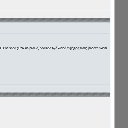
u i wcisnąc guzik na pilocie, powinno być widać migającą diodę podczerwieni