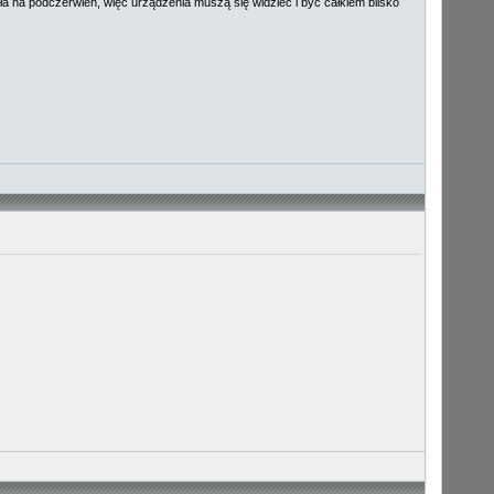
ała na podczerwień, więc urządzenia muszą się widzieć i być całkiem blisko