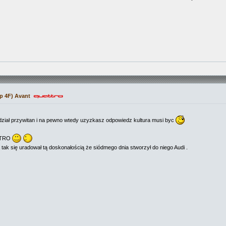
p 4F) Avant
zdział przywitan i na pewno wtedy uzyzkasz odpowiedz kultura musi byc
ATTRO
a tak się uradował tą doskonałością że siódmego dnia stworzył do niego Audi .