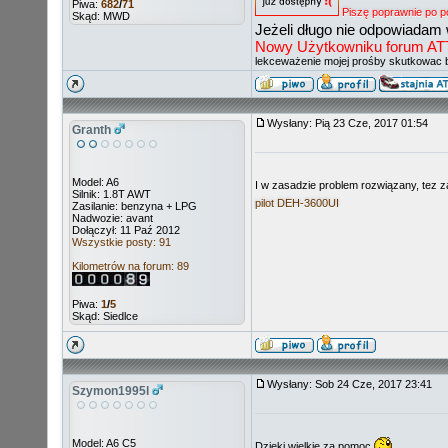
Piwa:
682
/
71
Piszę poprawnie po p
Skąd: MWD
Jeżeli długo nie odpowiadam 
Nowy Użytkowniku forum ATT ni
lekceważenie mojej prośby skutkowac 
Wysłany: Pią 23 Cze, 2017 01:54
Granth
Model: A6
I w zasadzie problem rozwiązany, tez zaj
Silnik: 1.8T AWT
pilot DEH-3600UI
Zasilanie: benzyna + LPG
Nadwozie: avant
Dołączył: 11 Paź 2012
Wszystkie posty: 91
Kilometrów na forum: 89
Piwa:
1
/
5
Skąd: Siedlce
Wysłany: Sob 24 Cze, 2017 23:41
Szymon1995l
Model: A6 C5
Dzięki wielkie za pomoc