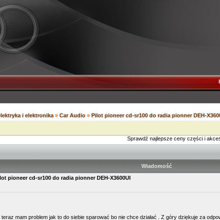
lektryka i elektronika
»
Car Audio
»
Pilot pioneer cd-sr100 do radia pionner DEH-X360
Sprawdź najlepsze ceny części i akce
Wiadomość
lot pioneer cd-sr100 do radia pionner DEH-X3600UI
i teraz mam problem jak to do siebie sparować bo nie chce działać . Z góry dziękuje za odpo