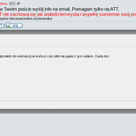
olsku
. 🇲🇨 💯
w Twoim poście wyślij info na email. Pomagam tylko na ATT.
e zachowuj się jak arabski terrorysta i wypełnij sumiennie swój prof
będzie lekceważeniem użytkownika
rzałem do instrukcji (w końcu) i ten pilot nie gada z tym radiem. Gada ten: