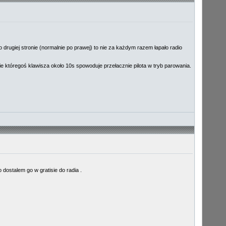
o drugiej stronie (normalnie po prawej) to nie za każdym razem łapało radio
nie któregoś klawisza około 10s spowoduje przełacznie pilota w tryb parowania.
o dostalem go w gratisie do radia .