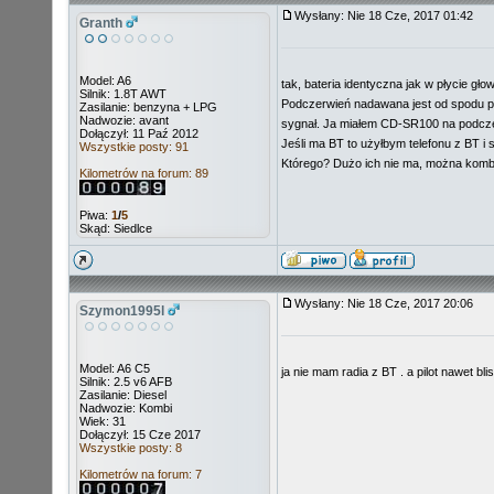
Wysłany: Nie 18 Cze, 2017 01:42
Granth
Model: A6
tak, bateria identyczna jak w płycie gł
Silnik: 1.8T AWT
Podczerwień nadawana jest od spodu pilot
Zasilanie: benzyna + LPG
Nadwozie: avant
sygnał. Ja miałem CD-SR100 na podczerw
Dołączył: 11 Paź 2012
Jeśli ma BT to użyłbym telefonu z BT i 
Wszystkie posty: 91
Którego? Dużo ich nie ma, można kombin
Kilometrów na forum: 89
Piwa:
1
/
5
Skąd: Siedlce
Wysłany: Nie 18 Cze, 2017 20:06
Szymon1995l
Model: A6 C5
ja nie mam radia z BT . a pilot nawet bli
Silnik: 2.5 v6 AFB
Zasilanie: Diesel
Nadwozie: Kombi
Wiek: 31
Dołączył: 15 Cze 2017
Wszystkie posty: 8
Kilometrów na forum: 7