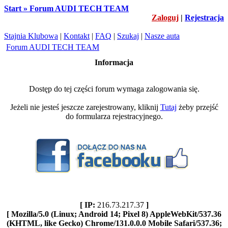
Start » Forum AUDI TECH TEAM
Zaloguj
|
Rejestracja
Stajnia Klubowa
|
Kontakt
|
FAQ
|
Szukaj
|
Nasze auta
Forum AUDI TECH TEAM
Informacja
Dostęp do tej części forum wymaga zalogowania się.
Jeżeli nie jesteś jeszcze zarejestrowany, kliknij
Tutaj
żeby przejść
do formularza rejestracyjnego.
[ IP:
216.73.217.37
]
[ Mozilla/5.0 (Linux; Android 14; Pixel 8) AppleWebKit/537.36
(KHTML, like Gecko) Chrome/131.0.0.0 Mobile Safari/537.36;