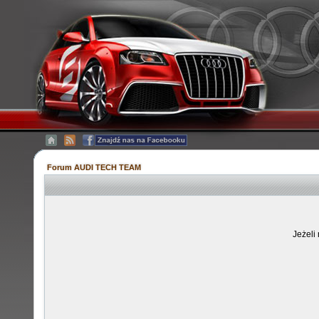
Forum AUDI TECH TEAM
Jeżeli 