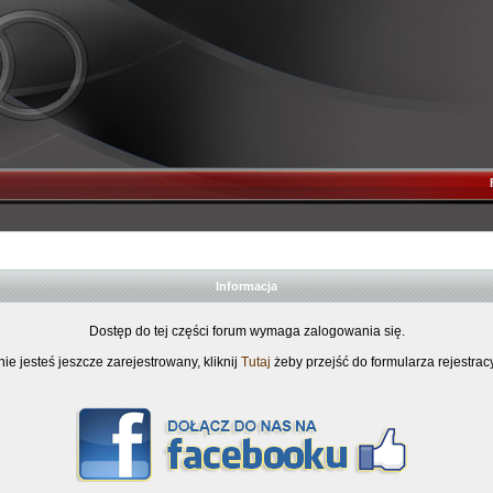
Informacja
Dostęp do tej części forum wymaga zalogowania się.
nie jesteś jeszcze zarejestrowany, kliknij
Tutaj
żeby przejść do formularza rejestrac