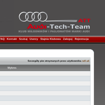
FAQ
|
Kontakt
|
Szukaj
|
Userzy
|
Stajnia Klubowa
|
Zaloguj
|
Rejestracja
|
Szczegóły piw otrzymanych przez użytkownika
rafi a4
Wykres