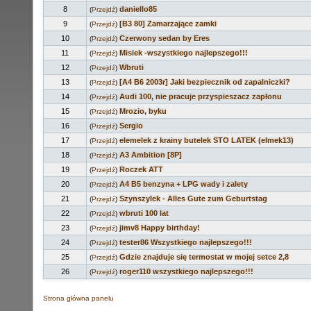
8
daniello85
(
Przejdź
)
9
[B3 80] Zamarzające zamki
(
Przejdź
)
10
Czerwony sedan by Eres
(
Przejdź
)
11
Misiek -wszystkiego najlepszego!!!
(
Przejdź
)
12
Wbruti
(
Przejdź
)
13
[A4 B6 2003r] Jaki bezpiecznik od zapalniczki?
(
Przejdź
)
14
Audi 100, nie pracuje przyspieszacz zapłonu
(
Przejdź
)
15
Mrozio, byku
(
Przejdź
)
16
Sergio
(
Przejdź
)
17
elemelek z krainy butelek STO LATEK (elmek13)
(
Przejdź
)
18
A3 Ambition [8P]
(
Przejdź
)
19
Roczek ATT
(
Przejdź
)
20
A4 B5 benzyna + LPG wady i zalety
(
Przejdź
)
21
Szynszylek - Alles Gute zum Geburtstag
(
Przejdź
)
22
wbruti 100 lat
(
Przejdź
)
23
jimv8 Happy birthday!
(
Przejdź
)
24
tester86 Wszystkiego najlepszego!!!
(
Przejdź
)
25
Gdzie znajduje się termostat w mojej setce 2,8
(
Przejdź
)
26
roger110 wszystkiego najlepszego!!!
(
Przejdź
)
Strona główna panelu