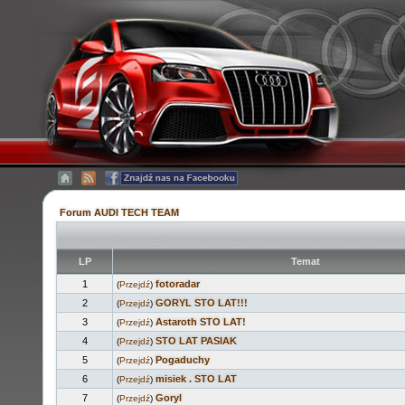
Forum AUDI TECH TEAM
LP
Temat
1
fotoradar
(
Przejdź
)
2
GORYL STO LAT!!!
(
Przejdź
)
3
Astaroth STO LAT!
(
Przejdź
)
4
STO LAT PASIAK
(
Przejdź
)
5
Pogaduchy
(
Przejdź
)
6
misiek . STO LAT
(
Przejdź
)
7
Goryl
(
Przejdź
)