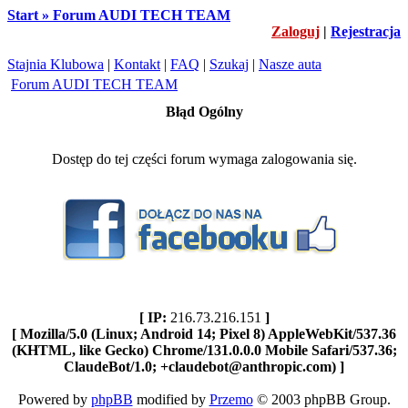
Start » Forum AUDI TECH TEAM
Zaloguj
|
Rejestracja
Stajnia Klubowa
|
Kontakt
|
FAQ
|
Szukaj
|
Nasze auta
Forum AUDI TECH TEAM
Błąd Ogólny
Dostęp do tej części forum wymaga zalogowania się.
[ IP:
216.73.216.151
]
[ Mozilla/5.0 (Linux; Android 14; Pixel 8) AppleWebKit/537.36
(KHTML, like Gecko) Chrome/131.0.0.0 Mobile Safari/537.36;
ClaudeBot/1.0; +claudebot@anthropic.com) ]
Powered by
phpBB
modified by
Przemo
© 2003 phpBB Group.