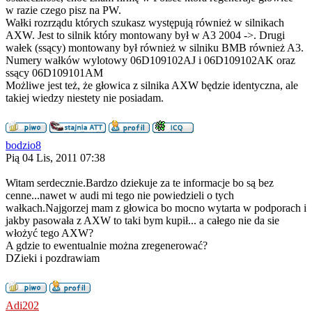
w razie czego pisz na PW.
Wałki rozrządu których szukasz występują również w silnikach
AXW. Jest to silnik który montowany był w A3 2004 ->. Drugi
wałek (ssący) montowany był również w silniku BMB również A3.
Numery wałków wylotowy 06D109102AJ i 06D109102AK oraz
ssący 06D109101AM
Możliwe jest też, że głowica z silnika AXW będzie identyczna, ale
takiej wiedzy niestety nie posiadam.
bodzio8
Pią 04 Lis, 2011 07:38
Witam serdecznie.Bardzo dziekuje za te informacje bo są bez
cenne...nawet w audi mi tego nie powiedzieli o tych
wałkach.Najgorzej mam z głowica bo mocno wytarta w podporach i
jakby pasowała z AXW to taki bym kupił... a całego nie da sie
włożyć tego AXW?
A gdzie to ewentualnie można zregenerować?
DZieki i pozdrawiam
Adi202