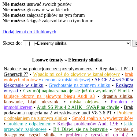
Nie możesz
usuwać swoich postów
Nie możesz
głosować w ankietach
Nie możesz
załączać plików na tym forum
Nie możesz
ściągać załączników na tym forum
Dodaj temat do Ulubionych
Skocz do:
Losowe tematy » Elementy silnika
Napiecie na potencjometrze przeplywomierza
•
Regulacja LPG I
Generacji ??
•
Wpadło mi coś do głowicy w kanał olejowy
•
brak
wolnych obrotów
•
demontaż miski olejowej
•
A6 C6 2.4 v6 2005r
klekotanie w silniku
•
Grechotanie na zimnym silniku
•
Rozłącza
wtryski
•
Czy mój napinacz nadaje się już do wymiany? Filmik
•
falujące obroty na jałowym biegu Audi a3
•
drgania silnika,
falowanie, błąd mieszanki
•
miska olejowa
•
Problem z
immobilizerem
•
Audi S6 Plus 4.2 AHK - SWAP na chwilę
•
Brak
podawania napięcia na 2 wtryskiwacze audi V8 3.6 PT
•
Problem
z odpalaniem na zimnym silniku
•
Smród spalin z wywietrzników
•
problem z odpaleniem
•
Kolejka problemów Audi 1.9E
•
jakie
przewody zaplonowe
•
B4 Dławi się na benzynie
•
pytanie o
dostępność części silnika
•
problem z czesciami do 4.2
•