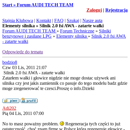
Start » Forum AUDI TECH TEAM
Zaloguj
|
Rejestracja
Stajnia Klubowa
|
Kontakt
|
FAQ
|
Szukaj
|
Nasze auta
Elementy silnika » Silnik 2.0 fsi AWA - zatarte wałki
Forum AUDI TECH TEAM
»
Forum Techniczne
»
Silniki
benzynowe i zasilane LPG
»
Elementy silnika
»
Silnik 2.0 fsi AWA
- zatarte wałki
Odpowiedz do tematu
bodzio8
Czw 03 Lis, 2011 21:07
Silnik 2.0 fsi AWA - zatarte wałki
Zatarłem wałki i głowice nigdzie nie moge dostac używek ani
silnika czy jest jakis zamiennik co pasuje do tego modelu badz gdzie
moge zregenerować te czesci.Proszę o info.Dzieki
Adi202
Pią 04 Lis, 2011 07:00
No to masz poważny problem.
Regeneracja tych części to już
ostateczność, choć znam firmę w Polsce która regeneruje głowice -