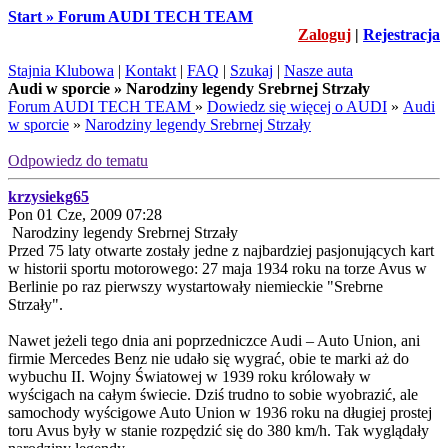
Start » Forum AUDI TECH TEAM
Zaloguj
|
Rejestracja
Stajnia Klubowa
|
Kontakt
|
FAQ
|
Szukaj
|
Nasze auta
Audi w sporcie » Narodziny legendy Srebrnej Strzały
Forum AUDI TECH TEAM
»
Dowiedz się więcej o AUDI
»
Audi
w sporcie
»
Narodziny legendy Srebrnej Strzały
Odpowiedz do tematu
krzysiekg65
Pon 01 Cze, 2009 07:28
Narodziny legendy Srebrnej Strzały
Przed 75 laty otwarte zostały jedne z najbardziej pasjonujących kart
w historii sportu motorowego: 27 maja 1934 roku na torze Avus w
Berlinie po raz pierwszy wystartowały niemieckie "Srebrne
Strzały".
Nawet jeżeli tego dnia ani poprzedniczce Audi – Auto Union, ani
firmie Mercedes Benz nie udało się wygrać, obie te marki aż do
wybuchu II. Wojny Światowej w 1939 roku królowały w
wyścigach na całym świecie. Dziś trudno to sobie wyobrazić, ale
samochody wyścigowe Auto Union w 1936 roku na długiej prostej
toru Avus były w stanie rozpędzić się do 380 km/h. Tak wyglądały