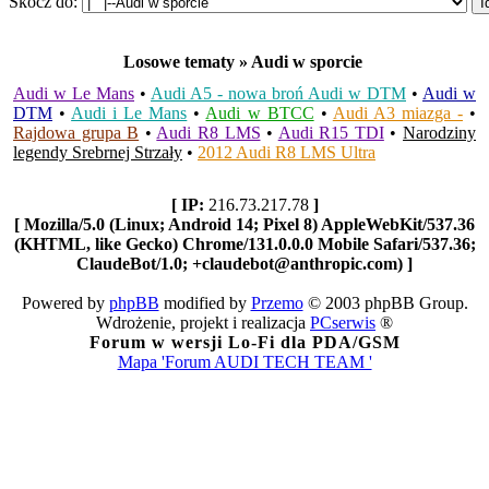
Skocz do:
Losowe tematy » Audi w sporcie
Audi w Le Mans
•
Audi A5 - nowa broń Audi w DTM
•
Audi w
DTM
•
Audi i Le Mans
•
Audi w BTCC
•
Audi A3 miazga -
•
Rajdowa grupa B
•
Audi R8 LMS
•
Audi R15 TDI
•
Narodziny
legendy Srebrnej Strzały
•
2012 Audi R8 LMS Ultra
[ IP:
216.73.217.78
]
[ Mozilla/5.0 (Linux; Android 14; Pixel 8) AppleWebKit/537.36
(KHTML, like Gecko) Chrome/131.0.0.0 Mobile Safari/537.36;
ClaudeBot/1.0; +claudebot@anthropic.com) ]
Powered by
phpBB
modified by
Przemo
© 2003 phpBB Group.
Wdrożenie, projekt i realizacja
PCserwis
®
Forum w wersji Lo-Fi dla PDA/GSM
Mapa 'Forum AUDI TECH TEAM '