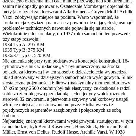
dziesiątego okrążenia miał całą minutę przewagi nad konkurentami,
zanim nie dopadły go awarie. Ostatecznie Momberger dojechał do
mety jako trzeci za kierowcami Alfa Romeo – Guyem Moll i Achille
Varzi, zdobywając miejsce na podium. Warto wspomnieć, że
konkurencja z gwiazdą na masce z powodu nie dających się usunąć
problemów technicznych nawet nie pojawiła się na starcie.
Wielokrotnie udoskonalany, do 1937 roku samochód ten przeszedł
trzy etapy rozwoju:
1934 Typ A: 295 KM
1935 Typ B: 375 KM
1936/37 Typ C: 520 KM.
Nie zmieniła się przy tym podstawowa koncepcja konstrukcji. 16-
cylindrowy silnik w układzie „V” był umieszczony na środku
pojazdu za kierowcą i w ten sposób o dziesięciolecia wyprzedzał
układ stosowany w dzisiejszych samochodach wyścigowych. Silnik
z ostateczną pojemnością 6 litrów (maksymalny moment obrotowy
87 kGm przy 2500 obr./min)był tak elastyczny, że doskonale radził
sobie z czterobiegową przekładnią. Jeden jedyny wałek rozrządu
sterował 32 zaworami, a pierwotnie sztywny wał korbowy ustąpił
wkrótce miejsca skonstruowanemu przez Hirtha wałowi z
pojedynczych segmentów zazębionych i połączonych ze sobą
śrubami.
Najbardziej znanymi kierowcami wyścigowymi, startującymi w tym
samochodzie, byli Bernd Rosemeyer, Hans Stuck, Hermann Paul
Müller, Ernst von Delius, Rudolf Hasse, Archille Varzi. W 1938