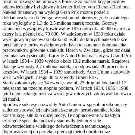
roku po rozwiązaniu umowy z Porsche za konstrukcję pojazdów
odpowiedzialny był główny inżynier Robert von Eberan-Eberhorst.
Nakład finansowy na wyścigi Gran Prix można podać z
dokładnością co do feniga: wzrósł on od pierwszego do ostatniego
roku wyścigów z 1,3 do 2,5 miliona marek rocznie. Gotowy
samochód wyścigowy kosztował w 1935 roku ok. 50 000 marek, a
cztery lata później ok. 70 000. W założonym w 1933 roku dziale
wyścigowym pracowało około 60 osób, do których należeli także
mechanicy z torów wyścigowych. Była to starannie dobrana elita
pracowników głównie z zakładu Horch w Zwickau, gdzie też dział
ten miał swoją siedzibę. Łącznie Auto Union na starty w Grand Prix
w latach 1934 – 1939 wydało około 13,2 miliona marek. Rządowe
dotacje wyniosły 2,7 miliona marek, co odpowiada 20 procentom
kosztów. W latach 1934 – 1939 samochody Auto Union startowały
w 61 wyścigach, z tego 30 to zawody Grand Prix.
Starty zakończyły się 24 zwycięstwami, 23 drugimi lokatami i 17
miejscami na trzecim stopniu podium. W latach 1934, 1936 i 1938
tytuł niemieckiego mistrza wyścigów ulicznych zdobywał kierowca
tej marki.
Sportowe sukcesy pozwoliły Auto Union w sposób przekonujący
zademonstrować jej najważniejsze atuty: aerodynamikę, lekką
konstrukcję, silniki o dużej mocy. Te dopracowane w każdym
szczególe specjalne pojazdy stanowiły jednocześnie
odzwierciedlenie wielkiego doświadczenia technicznego,
doprowadzonej do perfekcji precyzji metod obróbki oraz