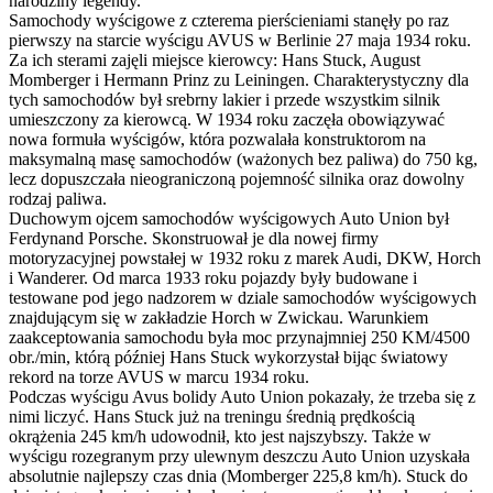
narodziny legendy.
Samochody wyścigowe z czterema pierścieniami stanęły po raz
pierwszy na starcie wyścigu AVUS w Berlinie 27 maja 1934 roku.
Za ich sterami zajęli miejsce kierowcy: Hans Stuck, August
Momberger i Hermann Prinz zu Leiningen. Charakterystyczny dla
tych samochodów był srebrny lakier i przede wszystkim silnik
umieszczony za kierowcą. W 1934 roku zaczęła obowiązywać
nowa formuła wyścigów, która pozwalała konstruktorom na
maksymalną masę samochodów (ważonych bez paliwa) do 750 kg,
lecz dopuszczała nieograniczoną pojemność silnika oraz dowolny
rodzaj paliwa.
Duchowym ojcem samochodów wyścigowych Auto Union był
Ferdynand Porsche. Skonstruował je dla nowej firmy
motoryzacyjnej powstałej w 1932 roku z marek Audi, DKW, Horch
i Wanderer. Od marca 1933 roku pojazdy były budowane i
testowane pod jego nadzorem w dziale samochodów wyścigowych
znajdującym się w zakładzie Horch w Zwickau. Warunkiem
zaakceptowania samochodu była moc przynajmniej 250 KM/4500
obr./min, którą później Hans Stuck wykorzystał bijąc światowy
rekord na torze AVUS w marcu 1934 roku.
Podczas wyścigu Avus bolidy Auto Union pokazały, że trzeba się z
nimi liczyć. Hans Stuck już na treningu średnią prędkością
okrążenia 245 km/h udowodnił, kto jest najszybszy. Także w
wyścigu rozegranym przy ulewnym deszczu Auto Union uzyskała
absolutnie najlepszy czas dnia (Momberger 225,8 km/h). Stuck do