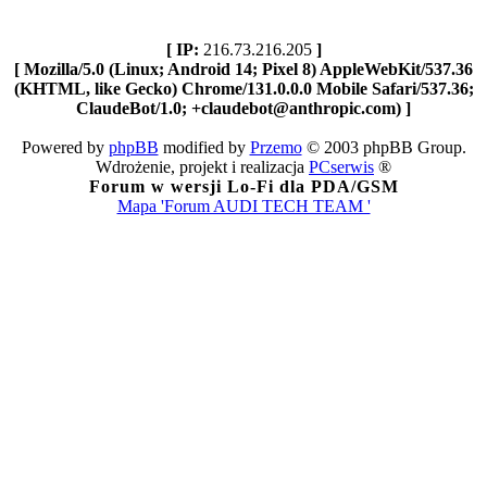
[ IP:
216.73.216.205
]
[ Mozilla/5.0 (Linux; Android 14; Pixel 8) AppleWebKit/537.36
(KHTML, like Gecko) Chrome/131.0.0.0 Mobile Safari/537.36;
ClaudeBot/1.0; +claudebot@anthropic.com) ]
Powered by
phpBB
modified by
Przemo
© 2003 phpBB Group.
Wdrożenie, projekt i realizacja
PCserwis
®
Forum w wersji Lo-Fi dla PDA/GSM
Mapa 'Forum AUDI TECH TEAM '