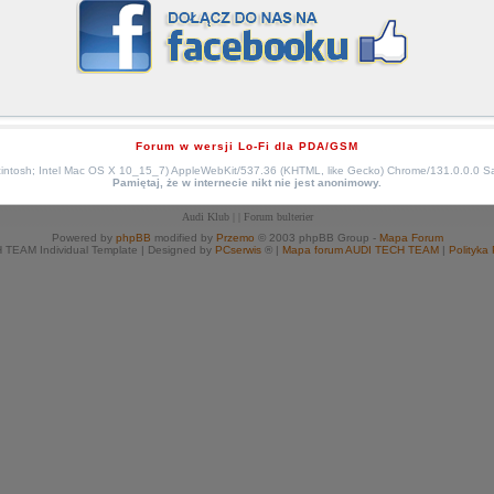
Forum w wersji Lo-Fi dla PDA/GSM
cintosh; Intel Mac OS X 10_15_7) AppleWebKit/537.36 (KHTML, like Gecko) Chrome/131.0.0.0 S
Pamiętaj, że w internecie nikt nie jest anonimowy.
Audi Klub
| |
Forum bulterier
Powered by
phpBB
modified by
Przemo
© 2003 phpBB Group -
Mapa Forum
TEAM Individual Template | Designed by
PCserwis
® |
Mapa forum AUDI TECH TEAM
|
Polityka