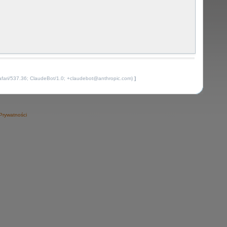
afari/537.36; ClaudeBot/1.0; +claudebot@anthropic.com)
]
 Prywatności