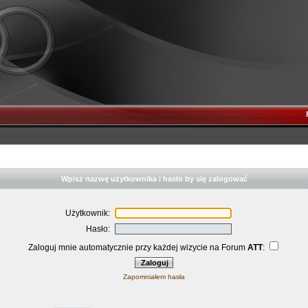
Wpisz nazwę użytkownika i hasło by się zalogować
Użytkownik:
Hasło:
Zaloguj mnie automatycznie przy każdej wizycie na Forum
ATT
:
Zapomniałem hasła