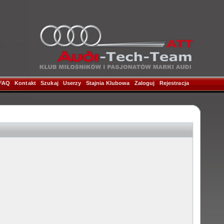
FAQ
|
Kontakt
|
Szukaj
|
Userzy
|
Stajnia Klubowa
|
Zaloguj
|
Rejestracja
|