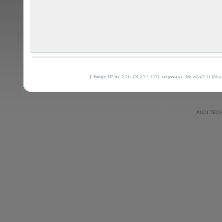
[ Twoje IP to:
216.73.217.129,
używasz:
Mozilla/5.0 (Ma
AUDI TECH 